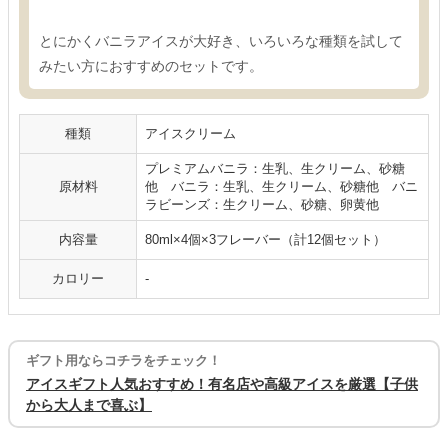
とにかくバニラアイスが大好き、いろいろな種類を試して
みたい方におすすめのセットです。
種類
アイスクリーム
プレミアムバニラ：生乳、生クリーム、砂糖
原材料
他 バニラ：生乳、生クリーム、砂糖他 バニ
ラビーンズ：生クリーム、砂糖、卵黄他
内容量
80ml×4個×3フレーバー（計12個セット）
カロリー
-
ギフト用ならコチラをチェック！
アイスギフト人気おすすめ！有名店や高級アイスを厳選【子供
から大人まで喜ぶ】