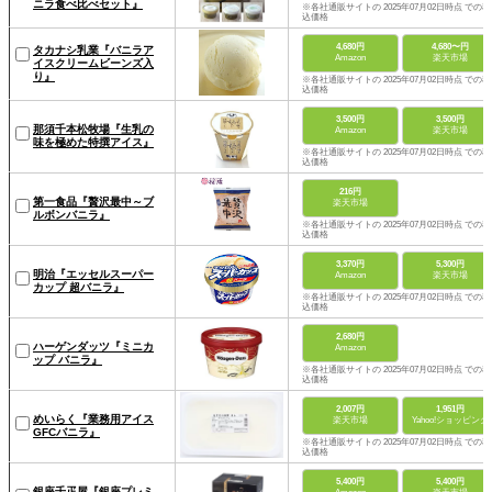
ニラ食べ比べセット』
※各社通販サイトの 2025年07月02日時点 での税
込価格
4,680円
4,680〜円
タカナシ乳業『バニラア
Amazon
楽天市場
イスクリームビーンズ入
り』
※各社通販サイトの 2025年07月02日時点 での税
込価格
3,500円
3,500円
那須千本松牧場『生乳の
Amazon
楽天市場
味を極めた特撰アイス』
※各社通販サイトの 2025年07月02日時点 での税
込価格
216円
第一食品『贅沢最中～ブ
楽天市場
ルボンバニラ』
※各社通販サイトの 2025年07月02日時点 での税
込価格
3,370円
5,300円
明治『エッセルスーパー
Amazon
楽天市場
カップ 超バニラ』
※各社通販サイトの 2025年07月02日時点 での税
込価格
2,680円
ハーゲンダッツ『ミニカ
Amazon
ップ バニラ』
※各社通販サイトの 2025年07月02日時点 での税
込価格
2,007円
1,951円
めいらく『業務用アイス
楽天市場
Yahoo!ショッピング
GFCバニラ』
※各社通販サイトの 2025年07月02日時点 での税
込価格
5,400円
5,400円
銀座千疋屋『銀座プレミ