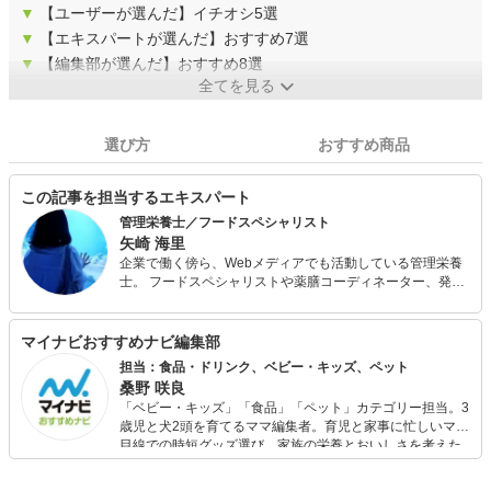
▼
【ユーザーが選んだ】イチオシ5選
▼
【エキスパートが選んだ】おすすめ7選
▼
【編集部が選んだ】おすすめ8選
全てを見る
選び方
おすすめ商品
この記事を担当するエキスパート
管理栄養士／フードスペシャリスト
矢崎 海里
企業で働く傍ら、Webメディアでも活動している管理栄養
士。 フードスペシャリストや薬膳コーディネーター、発酵
食スペシャリストなど様々な資格を保有し、レシピ考案や
コラム執筆、栄養アドバイスなどを行っています。 調理が
得意で、レシピ考案・調理・スタイリング・撮影まで全て
マイナビおすすめナビ編集部
ひとりで担当し、現在時短レシピや減塩レシピを連載中。
担当：食品・ドリンク、ベビー・キッズ、ペット
桑野 咲良
「ベビー・キッズ」「食品」「ペット」カテゴリー担当。3
歳児と犬2頭を育てるママ編集者。育児と家事に忙しいママ
目線での時短グッズ選び、家族の栄養とおいしさを考えた
食品選び、束の間のリラックスタイムを楽しむためのスイ
ーツ選びに自信あり。鋭い目線で商品を見極め、少しでも