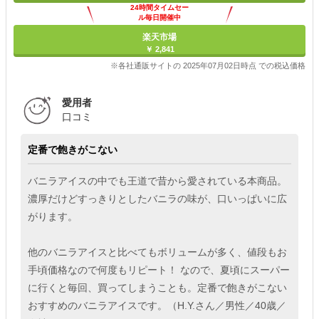
24時間タイムセー
ル毎日開催中
楽天市場
￥ 2,841
※各社通販サイトの 2025年07月02日時点 での税込価格
愛用者
口コミ
定番で飽きがこない
バニラアイスの中でも王道で昔から愛されている本商品。
濃厚だけどすっきりとしたバニラの味が、口いっぱいに広
がります。
他のバニラアイスと比べてもボリュームが多く、値段もお
手頃価格なので何度もリピート！ なので、夏頃にスーパー
に行くと毎回、買ってしまうことも。定番で飽きがこない
おすすめのバニラアイスです。（H.Y.さん／男性／40歳／