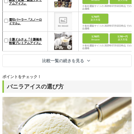
Amazon
楽天市場
アムアイス』
※各社通販サイトの 2025年07月02日時点 での税
込価格
5,750円
雪印パーラー『スノーロ
楽天市場
イヤル』
※各社通販サイトの 2025年07月02日時点 での税
込価格
3,780円
3,780〜円
十勝ドルチェ『十勝橋本
Amazon
楽天市場
牧場プレミアムアイス』
※各社通販サイトの 2025年07月02日時点 での税
込価格
比較一覧の続きを見る
ポイントをチェック！
バニラアイスの選び方