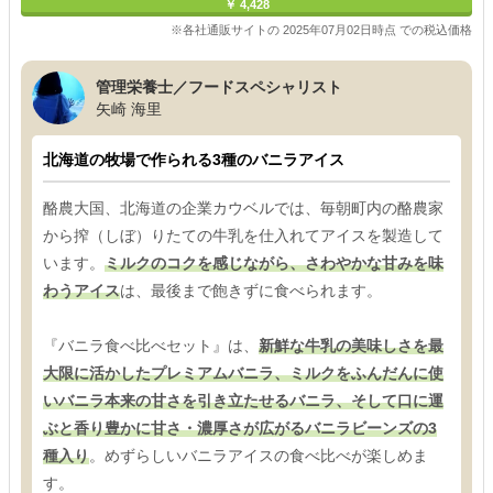
￥ 4,428
※各社通販サイトの 2025年07月02日時点 での税込価格
管理栄養士／フードスペシャリスト
矢崎 海里
北海道の牧場で作られる3種のバニラアイス
酪農大国、北海道の企業カウベルでは、毎朝町内の酪農家
から搾（しぼ）りたての牛乳を仕入れてアイスを製造して
います。
ミルクのコクを感じながら、さわやかな甘みを味
わうアイス
は、最後まで飽きずに食べられます。
『バニラ食べ比べセット』は、
新鮮な牛乳の美味しさを最
大限に活かしたプレミアムバニラ、ミルクをふんだんに使
いバニラ本来の甘さを引き立たせるバニラ、そして口に運
ぶと香り豊かに甘さ・濃厚さが広がるバニラビーンズの3
種入り
。めずらしいバニラアイスの食べ比べが楽しめま
す。