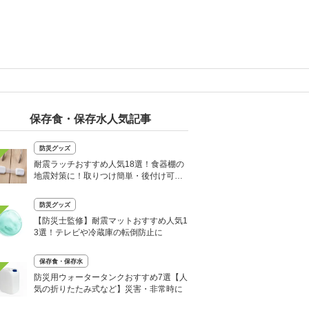
保存食・保存水人気記事
防災グッズ
耐震ラッチおすすめ人気18選！食器棚の
地震対策に！取りつけ簡単・後付け可能
も
防災グッズ
【防災士監修】耐震マットおすすめ人気1
3選！テレビや冷蔵庫の転倒防止に
保存食・保存水
防災用ウォータータンクおすすめ7選【人
気の折りたたみ式など】災害・非常時に