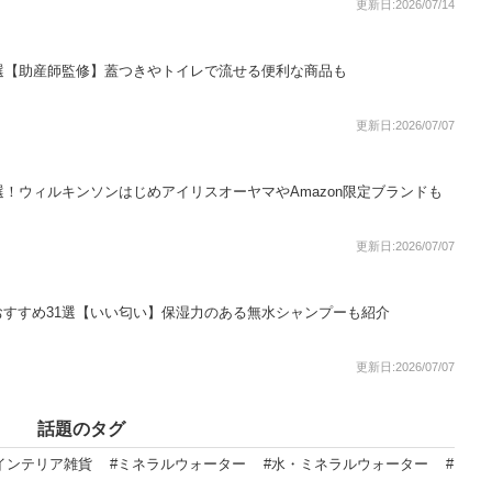
更新日:2026/07/14
選【助産師監修】蓋つきやトイレで流せる便利な商品も
更新日:2026/07/07
選！ウィルキンソンはじめアイリスオーヤマやAmazon限定ブランドも
更新日:2026/07/07
すすめ31選【いい匂い】保湿力のある無水シャンプーも紹介
更新日:2026/07/07
話題のタグ
インテリア雑貨
#ミネラルウォーター
#水・ミネラルウォーター
#