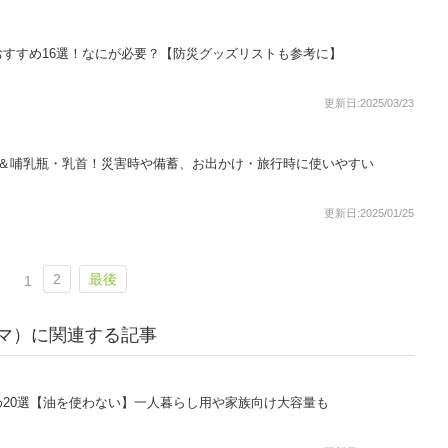
すすめ16選！なにが必要？【防災グッズリストも参考に】
更新日:2025/03/23
選＆哺乳瓶・乳首！災害時や備蓄、お出かけ・旅行時に使いやすい
更新日:2025/01/25
2
最後
1
ーヤマ）に関連する記事
20選【油を使わない】一人暮らし用や家族向け大容量も