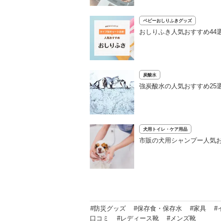
ベビーおしりふきグッズ
おしりふき人気おすすめ44
炭酸水
強炭酸水の人気おすすめ25
犬用トイレ・ケア用品
市販の犬用シャンプー人気お
#防災グッズ
#保存食・保存水
#家具
#
口コミ
#レディース靴
#メンズ靴