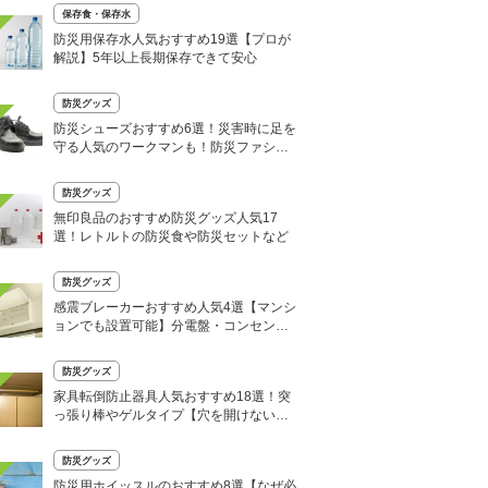
保存食・保存水
防災用保存水人気おすすめ19選【プロが
解説】5年以上長期保存できて安心
防災グッズ
防災シューズおすすめ6選！災害時に足を
守る人気のワークマンも！防災ファシリ
テーターが厳選
防災グッズ
無印良品のおすすめ防災グッズ人気17
選！レトルトの防災食や防災セットなど
防災グッズ
感震ブレーカーおすすめ人気4選【マンシ
ョンでも設置可能】分電盤・コンセント
タイプも
防災グッズ
家具転倒防止器具人気おすすめ18選！突
っ張り棒やゲルタイプ【穴を開けない賃
貸でも使える】
防災グッズ
防災用ホイッスルのおすすめ8選【なぜ必