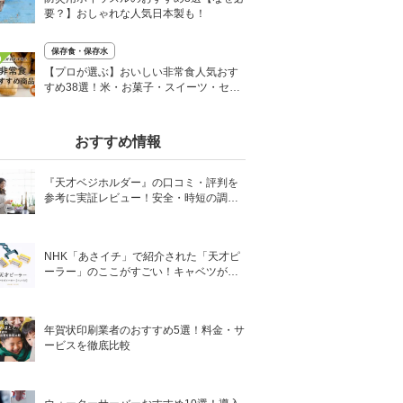
要？】おしゃれな人気日本製も！
保存食・保存水
0
【プロが選ぶ】おいしい非常食人気おす
すめ38選！米・お菓子・スイーツ・セッ
ト売りも
おすすめ情報
『天才ベジホルダー』の口コミ・評判を
参考に実証レビュー！安全・時短の調理
サポートアイテム！
NHK「あさイチ」で紹介された「天才ピ
ーラー」のここがすごい！キャベツがほ
わほわ4枚刃ピーラーの魅力に迫る！
年賀状印刷業者のおすすめ5選！料金・サ
ービスを徹底比較