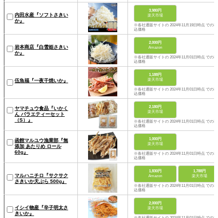
3,980円
内田水産『ソフトさきい
楽天市場
か』
※各社通販サイトの 2024年11月19日時点 での税
込価格
2,000円
岩本商店『白雪姫さきい
Amazon
か』
※各社通販サイトの 2024年11月01日時点 での税
込価格
1,188円
楽天市場
伍魚福『一夜干焼いか』
※各社通販サイトの 2024年11月01日時点 での税
込価格
2,180円
ヤマチュウ食品『いかく
楽天市場
ん バラエティーセット
（S）』
※各社通販サイトの 2024年11月01日時点 での税
込価格
1,000円
函館マルユウ漁業部『無
楽天市場
添加 あたりめ ロール
60g』
※各社通販サイトの 2024年11月01日時点 での税
込価格
1,830円
1,788円
マルハニチロ『サクサク
Amazon
楽天市場
さきいか天ぷら 500g』
※各社通販サイトの 2024年11月01日時点 での税
込価格
2,000円
イシイ物産『辛子明太さ
楽天市場
きいか』
※各社通販サイトの 2024年11月01日時点 での税