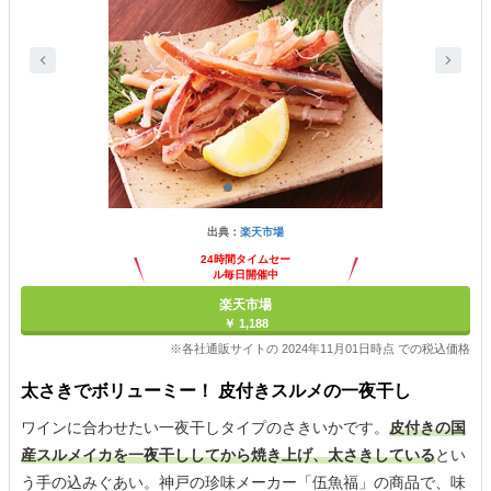
出典：
楽天市場
24時間タイムセー
ル毎日開催中
楽天市場
￥ 1,188
※各社通販サイトの 2024年11月01日時点 での税込価格
太さきでボリューミー！ 皮付きスルメの一夜干し
ワインに合わせたい一夜干しタイプのさきいかです。
皮付きの国
産スルメイカを一夜干ししてから焼き上げ、太さきしている
とい
う手の込みぐあい。神戸の珍味メーカー「伍魚福」の商品で、味