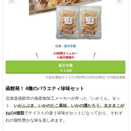
出典：
楽天市場
24時間タイムセー
ル毎日開催中
楽天市場
￥ 2,180
※各社通販サイトの 2024年11月01日時点 での税込価格
函館発！ 4種のバラエティ珍味セット
北海道函館市の海産物加工メーカーが作った「いかくん」セッ
ト。
いかふぶき、いかのたこ風味、いかの燻たろう、太さきこが
ねの4種類
でテイストの違う珍味がセットになっており、それぞ
れの個性豊かな味を楽しめます。