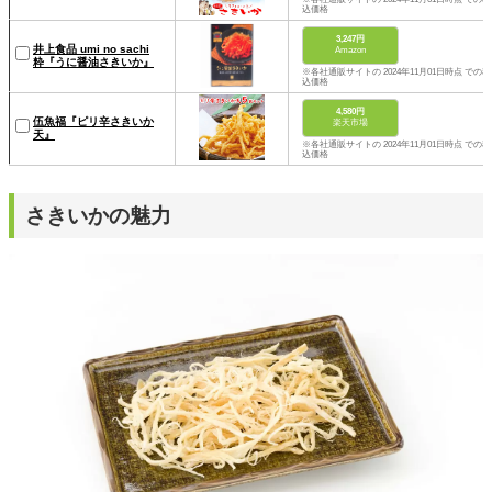
込価格
3,247円
井上食品 umi no sachi
Amazon
粋『うに醤油さきいか』
※各社通販サイトの 2024年11月01日時点 での税
込価格
4,580円
伍魚福『ピリ辛さきいか
楽天市場
天』
※各社通販サイトの 2024年11月01日時点 での税
込価格
さきいかの魅力