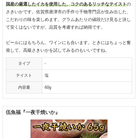
国産の厳選したイカを使用した、コクのあるリッチなテイスト
の
さきいかです。佐賀県唐津市の手作り干物専門店が生み出した、
こだわりの味を楽しめます。グラムあたりの値段だけ見ると決し
て安くはないですが、品質を考慮すれば納得です。
ビールにはもちろん、ワインにも合います。ときにはちょっと奮
発して、高級さきいかを試してみるのもいいですね。
タイプ
-
テイスト
塩
内容量
60g
伍魚福『一夜干焼いか』