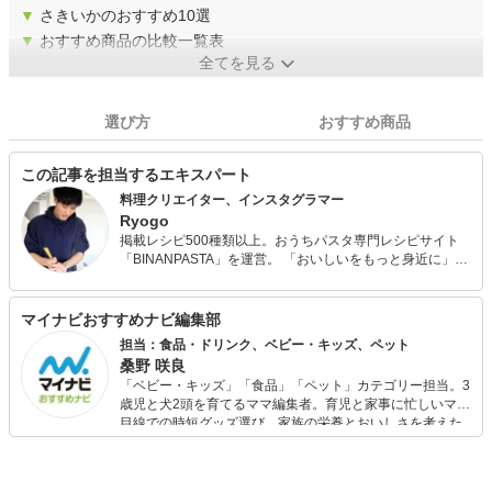
▼
さきいかのおすすめ10選
▼
おすすめ商品の比較一覧表
全てを見る
選び方
おすすめ商品
この記事を担当するエキスパート
料理クリエイター、インスタグラマー
Ryogo
掲載レシピ500種類以上。おうちパスタ専門レシピサイト
「BINANPASTA」を運営。 「おいしいをもっと身近に」を
コンセプトに、簡単でおいしく作れるパスタレシピを日々
発信している。 レシピ開発や商品PR、執筆、SNS運用サ
ポートなど幅広く活動。
マイナビおすすめナビ編集部
担当：食品・ドリンク、ベビー・キッズ、ペット
桑野 咲良
「ベビー・キッズ」「食品」「ペット」カテゴリー担当。3
歳児と犬2頭を育てるママ編集者。育児と家事に忙しいママ
目線での時短グッズ選び、家族の栄養とおいしさを考えた
食品選び、束の間のリラックスタイムを楽しむためのスイ
ーツ選びに自信あり。鋭い目線で商品を見極め、少しでも
日々の生活が豊かになるものを紹介します。