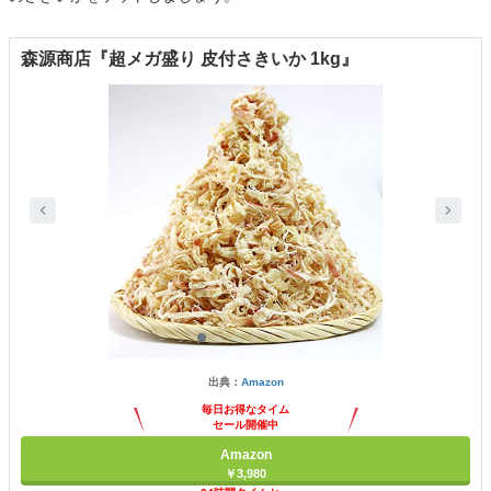
森源商店『超メガ盛り 皮付さきいか 1kg』
出典：
Amazon
毎日お得なタイム
セール開催中
Amazon
￥3,980