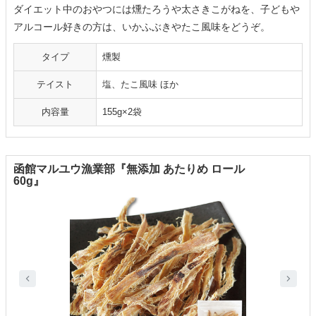
ダイエット中のおやつには燻たろうや太さきこがねを、子どもや
アルコール好きの方は、いかふぶきやたこ風味をどうぞ。
タイプ
燻製
テイスト
塩、たこ風味 ほか
内容量
155g×2袋
函館マルユウ漁業部『無添加 あたりめ ロール
60g』