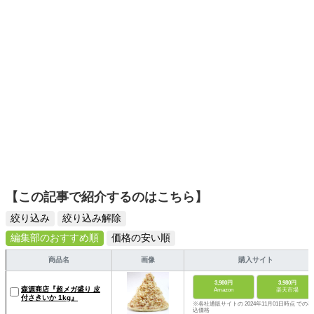
【この記事で紹介するのはこちら】
絞り込み
絞り込み解除
編集部のおすすめ順
価格の安い順
商品名
画像
購入サイト
3,980円
3,980円
森源商店『超メガ盛り 皮
Amazon
楽天市場
付さきいか 1kg』
※各社通販サイトの 2024年11月01日時点 での税
込価格