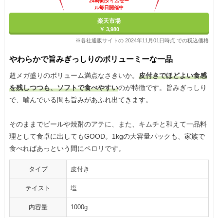
24時間タイムセー
ル毎日開催中
楽天市場
￥ 3,980
※各社通販サイトの 2024年11月01日時点 での税込価格
やわらかで旨みぎっしりのボリューミーな一品
超メガ盛りのボリューム満点なさきいか。
皮付きでほどよい食感
を残しつつも、ソフトで食べやすい
のが特徴です。旨みぎっしり
で、噛んでいる間も旨みがあふれ出てきます。
そのままでビールや焼酎のアテに、また、キムチと和えて一品料
理として食卓に出してもGOOD。1kgの大容量パックも、家族で
食べればあっという間にペロリです。
タイプ
皮付き
テイスト
塩
内容量
1000g