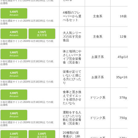
※各社通販サイトの 2024年11月18日時点 での税
込価格
5,430円
4種類のフレ
Amazon
ーバーから選
主食系
16袋
べるセット
※各社通販サイトの 2024年11月18日時点 での税
込価格
4,980円
4,725円
大人気シリー
Amazon
楽天市場
ズの出す完全
主食系
12食
食品
※各社通販サイトの 2024年11月18日時点 での税
込価格
体と地球にや
5,900円
さしいバータ
Amazon
お菓子系
45g/1本
イプ完全栄養
※各社通販サイトの 2024年11月18日時点 での税
食（完全食）
込価格
栄養が足りて
4,260円
いないと感じ
Amazon
お菓子系
35g×16袋
る方にぴった
※各社通販サイトの 2024年11月18日時点 での税
り
込価格
食事と置き換
8,208円
えでダイエッ
Amazon
ドリンク系
378g
トを成功させ
※各社通販サイトの 2024年11月18日時点 での税
たいなら
込価格
運動をする人
3,980円
にぴったりな
Amazon
ドリンク系
750g
飲む完全栄養
※各社通販サイトの 2024年11月18日時点 での税
食（完全食）
込価格
20種類の栄
2,100円
2,100円
養素が、1杯
Amazon
楽天市場