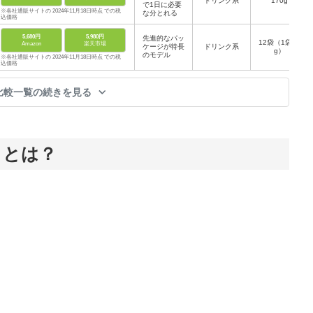
ドリンク系
170g
で1日に必要
※各社通販サイトの 2024年11月18日時点 での税
な分とれる
込価格
5,680円
5,980円
先進的なパッ
12袋（1袋94
Amazon
楽天市場
ケージが特長
ドリンク系
g）
のモデル
※各社通販サイトの 2024年11月18日時点 での税
込価格
比較一覧の続きを見る
）とは？