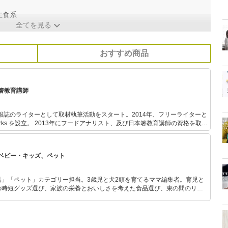
主食系
全てを見る
おすすめ商品
箸教育講師
情報誌のライターとして取材執筆活動をスタート。2014年、フリーライターと
ト、及び日本箸教育講師の資格を取得
や生産者、料理人を取材し、食にまつわる情報や食の魅力を高いレベルで発
共著で出版。
ベビー・キッズ、ペット
品」「ペット」カテゴリー担当。3歳児と犬2頭を育てるママ編集者。育児と
の時短グッズ選び、家族の栄養とおいしさを考えた食品選び、束の間のリラ
めのスイーツ選びに自信あり。鋭い目線で商品を見極め、少しでも日々の生
介します。