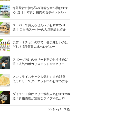
海外旅行に持ち込み可能な食べ物おすす
め5選【日本食】機内の食事やレトルト食
品など
スーパーで買えるせんべいおすすめ31
選！ ご当地スーパーの人気商品も紹介
美酢（ミチョ）の味で一番美味しいのは
どれ？ 5種類飲み比べレビュー
スポーツ向けのゼリー飲料のおすすめ14
選！人気のポカリスエットやinゼリーな
ど
ノンフライスナック人気おすすめ13選！
低カロリーでダイエット中のおやつにも
0
ダイエット向けゼリー飲料人気おすすめ8
選！食物繊維が豊富なタイプや低カロリ
ータイプなど
>>もっと見る