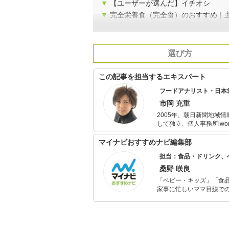
▼
【ユーザーが選んだ】イチオシ
▼
完全栄養食（完全食）のおすすめ｜
選び方
この記事を担当するエキスパート
フードアナリスト・日本
市岡 充重
2005年、朝日新聞地域
して独立、個人事務所iworks を設立。 2013年にフードアナリス
し、以後、数々の飲食店
信。 2020年2月、エゾシカ産業に挑戦する北海道釧路市の人々の奮闘を綴った『北海道ジビエ物語』
マイナビおすすめナビ編集部
（シーソーブックス）を
担当：食品・ドリンク、
桑野 咲良
「ベビー・キッズ」「食
家事に忙しいママ目線で
ックスタイムを楽しむた
活が豊かになるものを紹