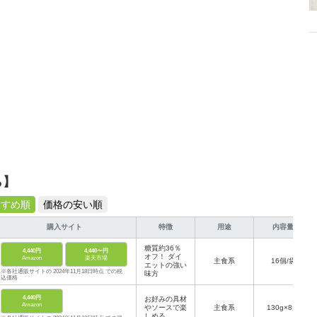
ら】
すすめ順
価格の安い順
購入サイト
特徴
用途
内容量
糖質約36％
4,440円
4,440〜円
オフ！ ダイ
Amazon
楽天市場
主食系
16個/袋
エットの強い
※各社通販サイトの 2024年11月18日時点 での税
味方
込価格
4,440円
お好みの具材
Amazon
やソースで楽
主食系
130g×8袋
しめる