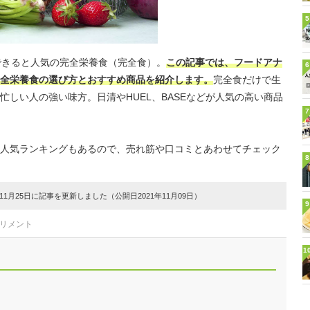
5
できると人気の完全栄養食（完全食）。
この記事では、フードアナ
6
全栄養食の選び方とおすすめ商品を紹介します。
完全食だけで生
しい人の強い味方。日清やHUEL、BASEなどが人気の高い商品
7
人気ランキングもあるので、売れ筋や口コミとあわせてチェック
8
1月25日に記事を更新しました（公開日2021年11月09日）
9
プリメント
1