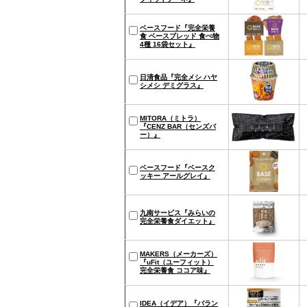
‎ベースフード『完全栄養
食 ベースブレッド 食べ物
4種 16袋セット』
日清食品『完全メシ ハヤ
シメシ デミグラス』
MITORA（ミトラ）
『CENZ BAR（センズバ
ー）』
ベースフード『ベースク
ッキー アールグレイ』
九南サービス『みらいの
完全栄養食ダイエット』
MAKERS（メーカーズ）
『uFit（ユーフィット）
完全栄養食 ココア味』
IDEA（イデア）『バラン