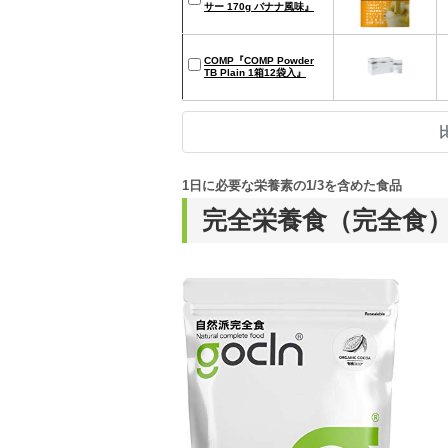
サー 170g バナナ風味』
COMP『COMP Powder
TB Plain 1箱12袋入』
1日に必要な栄養素の1/3を含めた食品
完全栄養食（完全食