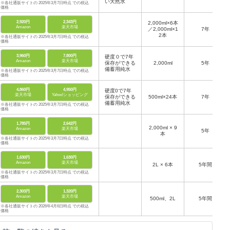
い天然水
※各社通販サイトの 2025年3月7日時点 での税込
価格
2,920円
2,343円
2,000ml×6本
Amazon
楽天市場
／2,000ml×1
7年
2本
※各社通販サイトの 2025年3月7日時点 での税込
価格
3,960円
7,800円
硬度０で7年
Amazon
楽天市場
保存ができる
2,000ml
5年
備蓄用純水
※各社通販サイトの 2025年3月7日時点 での税込
価格
4,860円
4,950円
硬度0で7年
楽天市場
Yahoo!ショッピング
保存ができる
500ml×24本
7年
備蓄用純水
※各社通販サイトの 2025年3月7日時点 での税込
価格
1,785円
2,642円
2,000ml × 9
Amazon
楽天市場
5年
本
※各社通販サイトの 2025年3月7日時点 での税込
価格
1,630円
1,630円
Amazon
楽天市場
2L × 6本
5年間
※各社通販サイトの 2025年3月7日時点 での税込
価格
2,303円
1,320円
Amazon
楽天市場
500ml、2L
5年間
※各社通販サイトの 2026年4月6日時点 での税込
価格