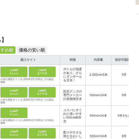
ら】
すすめ順
価格の安い順
購入サイト
特徴
内容量
保存可能期間
ボトルの強度
6,240円
2,450円
があり、さら
Amazon
楽天市場
2,000ml×6本
5年
にダンボール
※各社通販サイトの 2025年3月7日時点 での税込
も丈夫！
価格
5,300円
3,888円
防災グッズの
Amazon
楽天市場
専門メーカー
500ml×24本
5年
の長期保存水
※各社通販サイトの 2025年3月7日時点 での税込
価格
コスパにすぐ
2,160円
れた使いやす
Amazon
500ml×24本
5年3カ月
い500ml保存
※各社通販サイトの 2025年3月7日時点 での税込
水
価格
3,482円
3,628円
配りやすさも
Amazon
楽天市場
助かるおいし
500ml×24本
6年