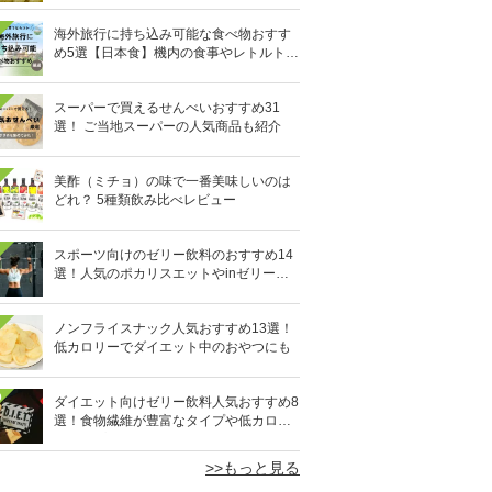
海外旅行に持ち込み可能な食べ物おすす
め5選【日本食】機内の食事やレトルト食
品など
スーパーで買えるせんべいおすすめ31
選！ ご当地スーパーの人気商品も紹介
美酢（ミチョ）の味で一番美味しいのは
どれ？ 5種類飲み比べレビュー
スポーツ向けのゼリー飲料のおすすめ14
選！人気のポカリスエットやinゼリーな
ど
ノンフライスナック人気おすすめ13選！
低カロリーでダイエット中のおやつにも
0
ダイエット向けゼリー飲料人気おすすめ8
選！食物繊維が豊富なタイプや低カロリ
ータイプなど
>>もっと見る