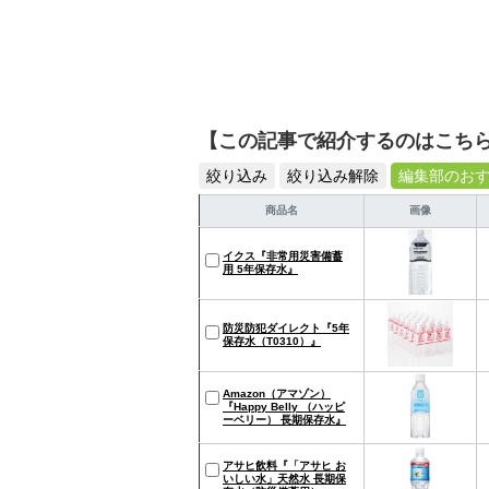
【この記事で紹介するのはこち
絞り込み
絞り込み解除
編集部のお
商品名
画像
イクス『非常用災害備蓄
用 5年保存水』
防災防犯ダイレクト『5年
保存水（T0310）』
Amazon（アマゾン）
『Happy Belly （ハッピ
ーベリー） 長期保存水』
アサヒ飲料『「アサヒ お
いしい水」天然水 長期保