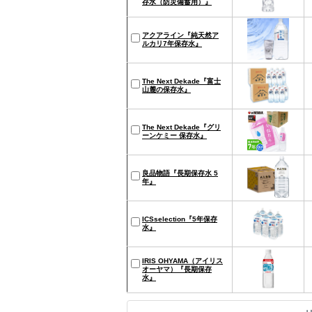
存水（防災備蓄用）』
アクアライン『純天然ア
ルカリ7年保存水』
The Next Dekade『富士
山麓の保存水』
The Next Dekade『グリ
ーンケミー 保存水』
良品物語『長期保存水 5
年』
ICSselection『5年保存
水』
IRIS OHYAMA（アイリス
オーヤマ）『長期保存
水』