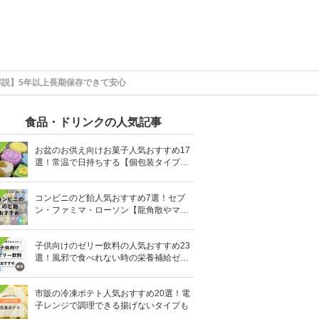
解説】5年以上長期保存できて安心
食品・ドリンクの人気記事
お盆のお供え向けお菓子人気おすすめ17
選！常温で日持ちする【個包装タイプ
も】
コンビニのど飴人気おすすめ7選！セブ
ン・ファミマ・ローソン【龍角散やマヌ
カハニーも】
子供向けのゼリー飲料の人気おすすめ23
選！風邪で食べれない時の栄養補給ゼリ
ーも
市販の冷凍ポテト人気おすすめ20選！電
子レンジで調理できる揚げないタイプも