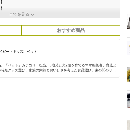
上】
上】
全てを見る
おすすめ商品
ベビー・キッズ、ペット
品」「ペット」カテゴリー担当。3歳児と犬2頭を育てるママ編集者。育児と
の時短グッズ選び、家族の栄養とおいしさを考えた食品選び、束の間のリラ
めのスイーツ選びに自信あり。鋭い目線で商品を見極め、少しでも日々の生
介します。