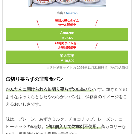
出典：
Amazon
毎日お得なタイム
セール開催中
Amazon
￥2,565
24時間タイムセー
ル毎日開催中
楽天市場
￥ 10,800
※各社通販サイトの 2024年11月21日時点 での税込価格
缶切り要らずの非常食パン
かんたんに開けられる缶切り要らずの缶詰パン
です。焼きたての
ようなふっくらとしたやわらかいパンは、保存食のイメージをこ
えるおいしさです。
味は、プレーン、あずきミルク、チョコチップ、レーズン、コー
ヒーナッツの5種類。
1缶2個入りで防腐剤不使用。
高カロリーな