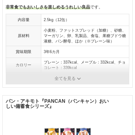
非常食でもおいしさを楽しめるうれしい良品
です。
内容量
2.5kg（12缶）
小麦粉、ファットスプレッド（加糖）、砂糖、
原材料
マーガリン、卵、乳製品、食塩、果糖ブドウ糖
液糖、パン酵母、ほか（※プレーン味）
賞味期限
3年6カ月
プレーン：337kcal、メープル：332kcal、チョ
カロリー
コレート：339kcal
味
プレーン、メープル、チョコレート
全てを見る
パン・アキモト『PANCAN（パンキャン）おい
しい備蓄食シリーズ』