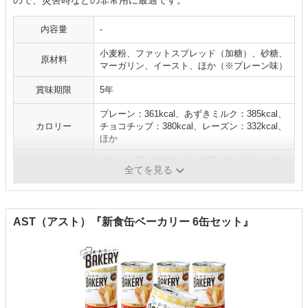
ので、災害時などの非常用に最適です。
内容量
‐
小麦粉、ファットスプレッド（加糖）、砂糖、
原材料
マーガリン、イースト、ほか（※プレーン味）
賞味期限
5年
プレーン：361kcal、あずきミルク：385kcal、
カロリー
チョコチップ：380kcal、レーズン：332kcal、
ほか
プレーン味、あずきミルク味、チョコチップ
味
全てを見る
味、レーズン味、コーヒーナッツ味
AST（アスト）『新食缶ベーカリー 6缶セット』