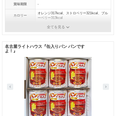
賞味期限
‐
オレンジ317kcal、ストロベリー321kcal、ブル
カロリー
ーベリー313kcal
味
オレンジ、ストロベリー、ブルーベリー
全てを見る
名古屋ライトハウス『缶入りパン パンです
よ！』