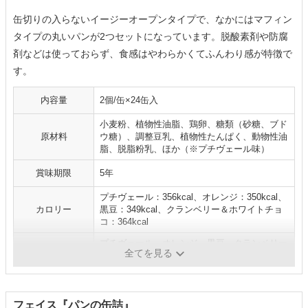
缶切りの入らないイージーオープンタイプで、なかにはマフィン
タイプの丸いパンが2つセットになっています。脱酸素剤や防腐
剤などは使っておらず、食感はやわらかくてふんわり感が特徴で
す。
内容量
2個/缶×24缶入
小麦粉、植物性油脂、鶏卵、糖類（砂糖、ブド
原材料
ウ糖）、調整豆乳、植物性たんぱく、動物性油
脂、脱脂粉乳、ほか（※プチヴェール味）
賞味期限
5年
プチヴェール：356kcal、オレンジ：350kcal、
カロリー
黒豆：349kcal、クランベリー＆ホワイトチョ
コ：364kcal
プチヴェール、オレンジ、黒豆、クランベリー
味
全てを見る
＆ホワイトチョコ
フェイス『パンの缶詰』