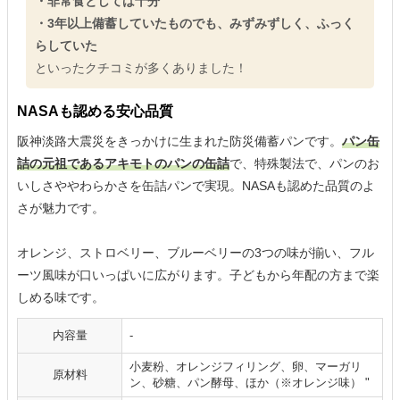
・非常食としては十分
・3年以上備蓄していたものでも、みずみずしく、ふっく
らしていた
といったクチコミが多くありました！
NASAも認める安心品質
阪神淡路大震災をきっかけに生まれた防災備蓄パンです。
パン缶
詰の元祖であるアキモトのパンの缶詰
で、特殊製法で、パンのお
いしさややわらかさを缶詰パンで実現。NASAも認めた品質のよ
さが魅力です。
オレンジ、ストロベリー、ブルーベリーの3つの味が揃い、フル
ーツ風味が口いっぱいに広がります。子どもから年配の方まで楽
しめる味です。
内容量
‐
小麦粉、オレンジフィリング、卵、マーガリ
原材料
ン、砂糖、パン酵母、ほか（※オレンジ味） "