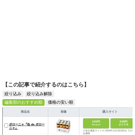
【この記事で紹介するのはこちら】
絞り込み
絞り込み解除
編集部のおすすめ順
価格の安い順
商品名
画像
購入サイト
5,210円
8,528円
ボローニャ『缶 de ボロー
Amazon
楽天市場
ニャ』
※各社通販サイトの 2024年11月19日時点 での税
込価格