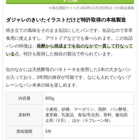
￥ 11,986
※各社通販サイトの 2024年11月19日時点 での税込価格
ダジャレのきいたイラストだけど特許取得の本格製造
焼き立ての風味をそのまま缶詰にしたパンです。缶詰なので非常
食用に使えますし、アウトドアなどでも食べられます。この缶詰
パンの特徴は、
発酵から焼成までを缶のなかで一貫して行なって
いる
点。特許も取得した独自の製法で作られています。
缶のなかには天然酵母のパネトーネを使用した1本の大きなパン
が入っており、3年間の保存が可能です。なにも入れていないプ
レーンなパン本来の味を楽しめます。
内容量
600g
小麦粉、砂糖、マーガリン、鶏卵、パン酵母、
原材料
麦芽糖、乳製品、食塩/乳化剤、香料、酸化防
止剤（V.E）、ほか（※プレーン味）
賞味期限
5年