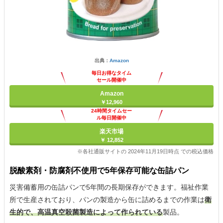
出典：
Amazon
毎日お得なタイム
セール開催中
Amazon
￥12,960
24時間タイムセー
ル毎日開催中
楽天市場
￥ 12,852
※各社通販サイトの 2024年11月19日時点 での税込価格
脱酸素剤・防腐剤不使用で5年保存可能な缶詰パン
災害備蓄用の缶詰パンで5年間の長期保存ができます。福祉作業
所で生産されており、パンの製造から缶に詰めるまでの作業は
衛
生的で、高温真空殺菌製造によって作られている
製品。