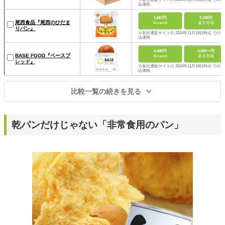
込価格
1,667円
3,348円
尾西食品『尾西のひだま
Amazon
楽天市場
りパン』
※各社通販サイトの 2024年11月19日時点 での税
込価格
4,440円
4,440〜円
BASE FOOD『ベースブ
Amazon
楽天市場
レッド』
※各社通販サイトの 2024年11月19日時点 での税
込価格
比較一覧の続きを見る
乾パンだけじゃない「非常食用のパン」