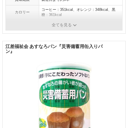
コーヒー：351kcal、オレンジ：348kcal、黒
カロリー
糖：361kcal
味
コーヒー、オレンジ、黒糖
全てを見る
江差福祉会 あすなろパン『災害備蓄用缶入りパ
ン』