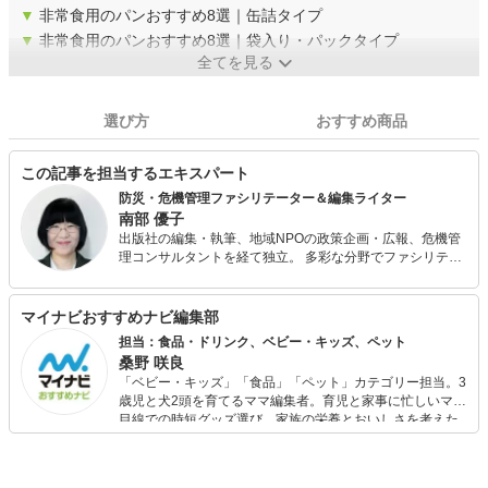
▼
非常食用のパンおすすめ8選｜缶詰タイプ
▼
非常食用のパンおすすめ8選｜袋入り・パックタイプ
全てを見る
選び方
おすすめ商品
この記事を担当するエキスパート
防災・危機管理ファシリテーター＆編集ライター
南部 優子
出版社の編集・執筆、地域NPOの政策企画・広報、危機管
理コンサルタントを経て独立。 多彩な分野でファシリテー
ター兼編集ライターとして活動中。 編集・執筆の経験を生
かした計画・マニュアルなどの各種資料作成・製本・出版
や、企画会議運営・板書経験を活用したワークショップ・
マイナビおすすめナビ編集部
イベントの設計・運営、防災コンサルタント経験による各
担当：食品・ドリンク、ベビー・キッズ、ペット
種調査・研究・組織開発支援など、公共団体や研究機関・
桑野 咲良
企業・NPOとのプロジェクトを数多く実施している。
「ベビー・キッズ」「食品」「ペット」カテゴリー担当。3
歳児と犬2頭を育てるママ編集者。育児と家事に忙しいママ
目線での時短グッズ選び、家族の栄養とおいしさを考えた
食品選び、束の間のリラックスタイムを楽しむためのスイ
ーツ選びに自信あり。鋭い目線で商品を見極め、少しでも
日々の生活が豊かになるものを紹介します。