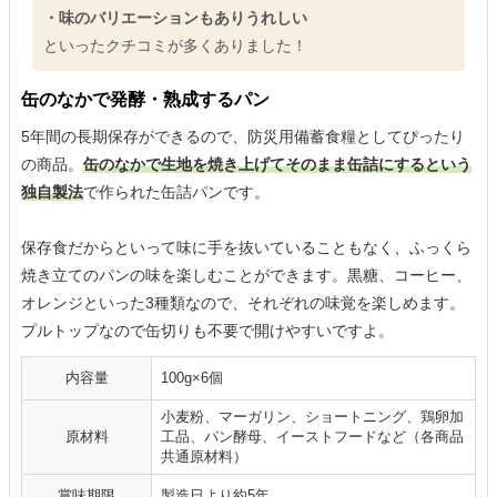
・味のバリエーションもありうれしい
といったクチコミが多くありました！
缶のなかで発酵・熟成するパン
5年間の長期保存ができるので、防災用備蓄食糧としてぴったり
の商品。
缶のなかで生地を焼き上げてそのまま缶詰にするという
独自製法
で作られた缶詰パンです。
保存食だからといって味に手を抜いていることもなく、ふっくら
焼き立てのパンの味を楽しむことができます。黒糖、コーヒー、
オレンジといった3種類なので、それぞれの味覚を楽しめます。
プルトップなので缶切りも不要で開けやすいですよ。
内容量
100g×6個
小麦粉、マーガリン、ショートニング、鶏卵加
原材料
工品、パン酵母、イーストフードなど（各商品
共通原材料）
賞味期限
製造日より約5年