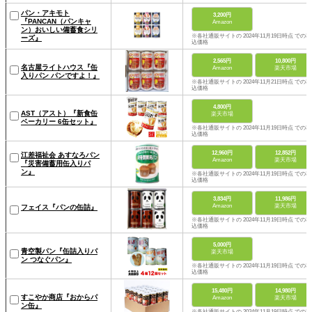
パン・アキモト
3,200円
『PANCAN（パンキャ
Amazon
ン）おいしい備蓄食シリ
※各社通販サイトの 2024年11月19日時点 での税
ーズ』
込価格
2,565円
10,800円
名古屋ライトハウス『缶
Amazon
楽天市場
入りパン パンですよ！』
※各社通販サイトの 2024年11月21日時点 での税
込価格
4,800円
AST（アスト）『新食缶
楽天市場
ベーカリー 6缶セット』
※各社通販サイトの 2024年11月19日時点 での税
込価格
12,960円
12,852円
江差福祉会 あすなろパン
Amazon
楽天市場
『災害備蓄用缶入りパ
ン』
※各社通販サイトの 2024年11月19日時点 での税
込価格
3,834円
11,986円
Amazon
楽天市場
フェイス『パンの缶詰』
※各社通販サイトの 2024年11月19日時点 での税
込価格
5,000円
青空製パン『缶詰入りパ
楽天市場
ン つなぐパン』
※各社通販サイトの 2024年11月19日時点 での税
込価格
15,480円
14,980円
すこやか商店『おからパ
Amazon
楽天市場
ン缶』
※各社通販サイトの 2024年11月19日時点 での税