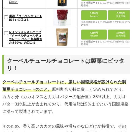
口コミ
※各社通販サイトの 2024年10月25日時点 での税
込価格
3,180円
3,565円
明治 『クーベルホワイト
Amazon
楽天市場
B37』の口コミ
※各社通販サイトの 2024年10月25日時点 での税
込価格
レインフォレストハーブ
4,680円
16,902円
『クーベルチュールチョ
Amazon
楽天市場
コレート ペルー産有機カ
※各社通販サイトの 2024年10月25日時点 での税
カオ70%』の口コミ
込価格
クーベルチュールチョコレートは製菓にピッタ
リ！
クーベルチュールチョコレートは、厳しい国際規格が設けられた製
菓用チョコレートのこと。
原料割合が特に厳しく定められており、
カカオ分（カカオマスとカカオバターの配合量）35%以上、カカオ
バター31%以上が含まれており、代用油脂は5％までという国際規格
に沿って製造されています。
そのため、香り高いカカオの風味や滑らかな口どけが特徴で、その