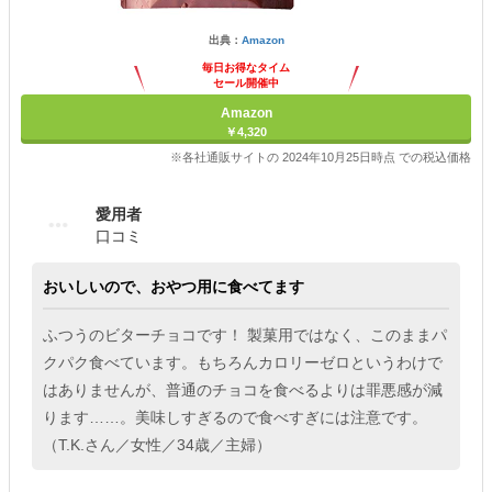
出典：
Amazon
毎日お得なタイム
セール開催中
Amazon
￥4,320
※各社通販サイトの 2024年10月25日時点 での税込価格
愛用者
口コミ
おいしいので、おやつ用に食べてます
ふつうのビターチョコです！ 製菓用ではなく、このままパ
クパク食べています。もちろんカロリーゼロというわけで
はありませんが、普通のチョコを食べるよりは罪悪感が減
ります……。美味しすぎるので食べすぎには注意です。
（T.K.さん／女性／34歳／主婦）