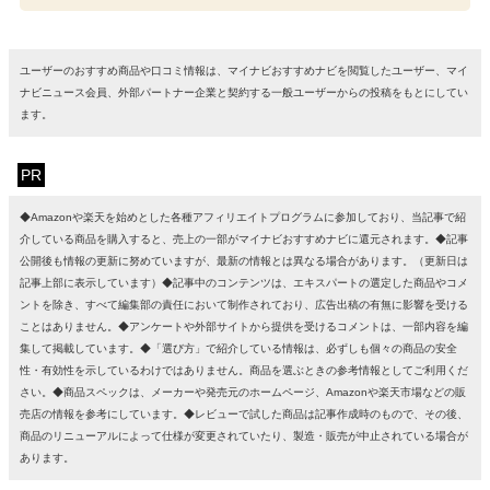
ユーザーのおすすめ商品や口コミ情報は、マイナビおすすめナビを閲覧したユーザー、マイ
ナビニュース会員、外部パートナー企業と契約する一般ユーザーからの投稿をもとにしてい
ます。
PR
◆Amazonや楽天を始めとした各種アフィリエイトプログラムに参加しており、当記事で紹
介している商品を購入すると、売上の一部がマイナビおすすめナビに還元されます。◆記事
公開後も情報の更新に努めていますが、最新の情報とは異なる場合があります。（更新日は
記事上部に表示しています）◆記事中のコンテンツは、エキスパートの選定した商品やコメ
ントを除き、すべて編集部の責任において制作されており、広告出稿の有無に影響を受ける
ことはありません。◆アンケートや外部サイトから提供を受けるコメントは、一部内容を編
集して掲載しています。◆「選び方」で紹介している情報は、必ずしも個々の商品の安全
性・有効性を示しているわけではありません。商品を選ぶときの参考情報としてご利用くだ
さい。◆商品スペックは、メーカーや発売元のホームページ、Amazonや楽天市場などの販
売店の情報を参考にしています。◆レビューで試した商品は記事作成時のもので、その後、
商品のリニューアルによって仕様が変更されていたり、製造・販売が中止されている場合が
あります。