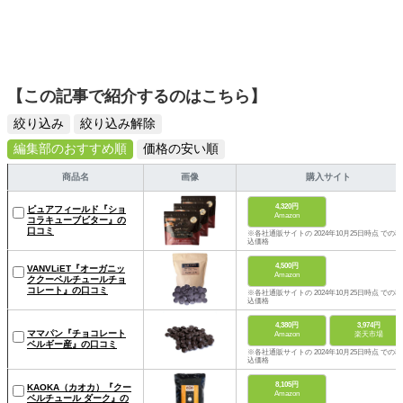
【この記事で紹介するのはこちら】
絞り込み
絞り込み解除
編集部のおすすめ順
価格の安い順
商品名
画像
購入サイト
4,320円
ピュアフィールド『ショ
Amazon
コラキューブビター』の
口コミ
※各社通販サイトの 2024年10月25日時点 での税
込価格
4,500円
VANVLiET『オーガニッ
Amazon
ククーベルチュールチョ
コレート』の口コミ
※各社通販サイトの 2024年10月25日時点 での税
込価格
4,380円
3,974円
ママパン『チョコレート
Amazon
楽天市場
ベルギー産』の口コミ
※各社通販サイトの 2024年10月25日時点 での税
込価格
8,105円
KAOKA（カオカ）『クー
Amazon
ベルチュール ダーク』の