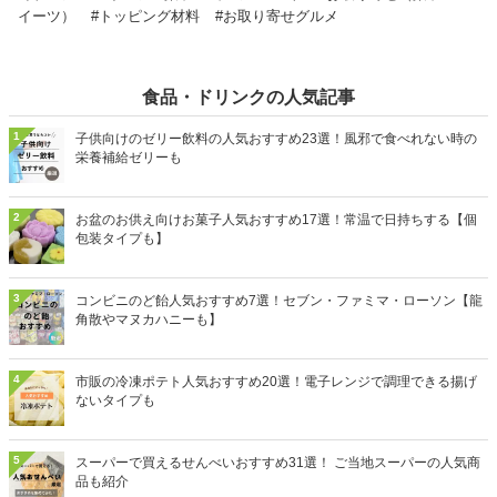
イーツ）
#トッピング材料
#お取り寄せグルメ
食品・ドリンクの人気記事
1
子供向けのゼリー飲料の人気おすすめ23選！風邪で食べれない時の
栄養補給ゼリーも
2
お盆のお供え向けお菓子人気おすすめ17選！常温で日持ちする【個
包装タイプも】
3
コンビニのど飴人気おすすめ7選！セブン・ファミマ・ローソン【龍
角散やマヌカハニーも】
4
市販の冷凍ポテト人気おすすめ20選！電子レンジで調理できる揚げ
ないタイプも
5
スーパーで買えるせんべいおすすめ31選！ ご当地スーパーの人気商
品も紹介