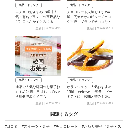
食品・ドリンク
食品・ドリンク
生チョコおすすめ18選【人
チョコレート人気おすすめ47
気・有名ブランドの高級品な
選！高カカオのビターチョコ
ど】口のなかでとろける
や市販・ブランドチョコなど
更新日:2026/04/13
更新日:2026/04/13
食品・ドリンク
食品・ドリンク
通販で人気な韓国のお菓子お
オランジェット人気おすすめ
すすめ24選！日持ち、ばらま
15選！自分へのご褒美、プチ
き用個包装タイプも
ギフトに【酸味と苦みを楽し
む】
更新日:2026/03/30
更新日:2026/03/03
関連するタグ
#口コミ
#スイーツ・菓子
#チョコレート
#お取り寄せ（菓子・ス