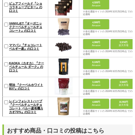
4,320円
ピュアフィールド『ショ
Amazon
コラキューブビター』の
口コミ
※各社通販サイトの 2024年10月25日時点 での税
込価格
4,500円
VANVLiET『オーガニッ
Amazon
ククーベルチュールチョ
コレート』の口コミ
※各社通販サイトの 2024年10月25日時点 での税
込価格
4,380円
3,974円
ママパン『チョコレート
Amazon
楽天市場
ベルギー産』の口コミ
※各社通販サイトの 2024年10月25日時点 での税
込価格
8,105円
KAOKA（カオカ）『クー
Amazon
ベルチュール ダーク』の
口コミ
※各社通販サイトの 2024年10月25日時点 での税
込価格
3,180円
3,565円
明治 『クーベルホワイト
Amazon
楽天市場
B37』の口コミ
※各社通販サイトの 2024年10月25日時点 での税
込価格
レインフォレストハーブ
4,680円
16,902円
『クーベルチュールチョ
Amazon
楽天市場
コレート ペルー産有機カ
※各社通販サイトの 2024年10月25日時点 での税
カオ70%』の口コミ
込価格
おすすめ商品・口コミの投稿はこちら