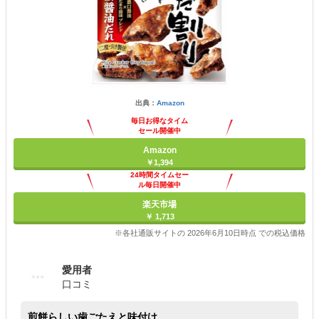
出典：
Amazon
毎日お得なタイム
セール開催中
Amazon
￥1,394
24時間タイムセー
ル毎日開催中
楽天市場
￥ 1,713
※各社通販サイトの 2026年6月10日時点 での税込価格
愛用者
口コミ
煎餅らしい歯ごたえと味付け