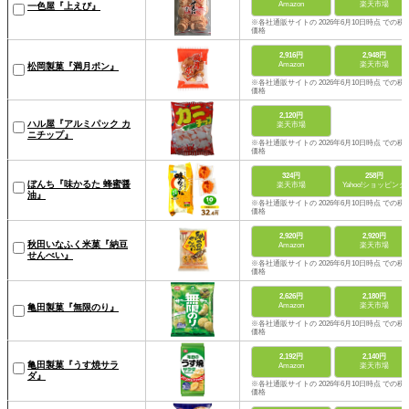
Amazon
楽天市場
一色屋『上えび』
※各社通販サイトの 2026年6月10日時点 での税
価格
2,916円
2,948円
Amazon
楽天市場
松岡製菓『満月ポン』
※各社通販サイトの 2026年6月10日時点 での税
価格
2,120円
ハル屋『アルミパック カ
楽天市場
ニチップ』
※各社通販サイトの 2026年6月10日時点 での税
価格
324円
258円
ぼんち『味かるた 蜂蜜醤
楽天市場
Yahoo!ショッピング
油』
※各社通販サイトの 2026年6月10日時点 での税
価格
2,920円
2,920円
秋田いなふく米菓『納豆
Amazon
楽天市場
せんべい』
※各社通販サイトの 2026年6月10日時点 での税
価格
2,626円
2,180円
Amazon
楽天市場
亀田製菓『無限のり』
※各社通販サイトの 2026年6月10日時点 での税
価格
2,192円
2,140円
亀田製菓『うす焼サラ
Amazon
楽天市場
ダ』
※各社通販サイトの 2026年6月10日時点 での税
価格