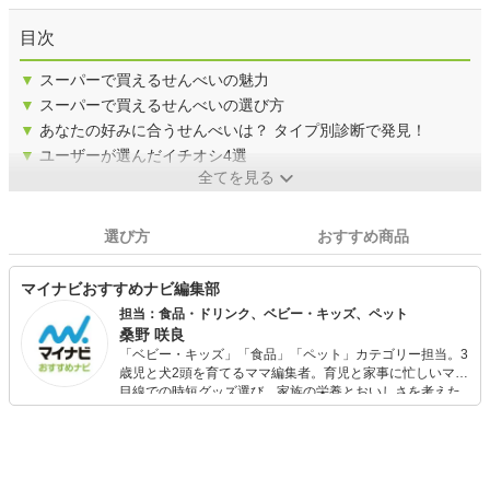
目次
▼
スーパーで買えるせんべいの魅力
▼
スーパーで買えるせんべいの選び方
▼
あなたの好みに合うせんべいは？ タイプ別診断で発見！
▼
ユーザーが選んだイチオシ4選
全てを見る
選び方
おすすめ商品
マイナビおすすめナビ編集部
担当：食品・ドリンク、ベビー・キッズ、ペット
桑野 咲良
「ベビー・キッズ」「食品」「ペット」カテゴリー担当。3
歳児と犬2頭を育てるママ編集者。育児と家事に忙しいママ
目線での時短グッズ選び、家族の栄養とおいしさを考えた
食品選び、束の間のリラックスタイムを楽しむためのスイ
ーツ選びに自信あり。鋭い目線で商品を見極め、少しでも
日々の生活が豊かになるものを紹介します。