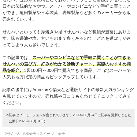
日本の伝統的なおやつ。スーパーやコンビニなどで手軽に買うこと
ができ、亀田製菓や三幸製菓、岩塚製菓など多くのメーカーから販
売されています。
せんべいといっても厚焼きや揚げせんべいなど種類が豊富にありま
す。味も醤油や塩、甘いものまで多くあるので、どれを選ぼうか迷
ってしまう人も多いでしょう。
この記事では、
スーパーやコンビニなどで手軽に買うことができる
せんべいの選び方、好みがわかる診断チャート、実際のおすすめ商
品を紹介。
1袋100円～300円で購入できる商品、ご当地スーパーで
人気も地方限定の商品もピックアップしています。
記事の後半にはAmazonや楽天など通販サイトの最新人気ランキング
も載せていますので、売れ筋や口コミもあわせてチェックしてみて
ください。
本記事はプロモーションが含まれています。2026年06月24日に記事を更新しました
（公開日2023年08月31日）
#せんべい
#和菓子
#スイーツ・菓子