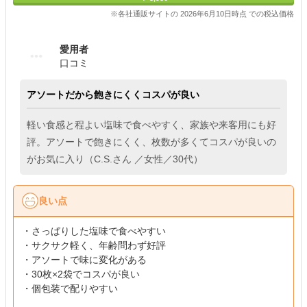
※各社通販サイトの 2026年6月10日時点 での税込価格
愛用者
口コミ
アソートだから飽きにくくコスパが良い
軽い食感と程よい塩味で食べやすく、家族や来客用にも好
評。アソートで飽きにくく、枚数が多くてコスパが良いの
がお気に入り（C.S.さん ／女性／30代）
良い点
・さっぱりした塩味で食べやすい
・サクサク軽く、年齢問わず好評
・アソートで味に変化がある
・30枚×2袋でコスパが良い
・個包装で配りやすい