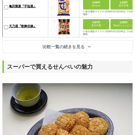
3,230円
4,150円
Amazon
楽天市場
亀田製菓『手塩屋』
※各社通販サイトの 2026年6月10日時点 での税
価格
3,497円
3,250円
楽天市場
Yahoo!ショッピング
天乃屋『歌舞伎揚』
※各社通販サイトの 2026年6月10日時点 での税
価格
比較一覧の続きを見る
スーパーで買えるせんべいの魅力