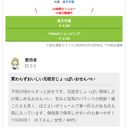
出典：
楽天市場
24時間タイムセー
ル毎日開催中
楽天市場
￥ 3,186
Yahoo!ショッピング
￥ 2,780
※各社通販サイトの 2026年6月10日時点 での税込価格
愛用者
口コミ
変わらずおいしい元祖甘じょっぱいおせんべい
子供の頃からずっと好きです。元祖甘じょっぱい美味しさ
が楽しめるおせんべい。甘みと塩気のバランスが絶妙！歯
ごたえも良く、ほどよいボリュームで食べ応えがある点も
気に入っています。個包装で保存しやすいのも食べやすく
てGOOD！（K.T.さん／女性／40代）