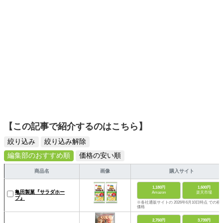
【この記事で紹介するのはこちら】
絞り込み
絞り込み解除
編集部のおすすめ順
価格の安い順
商品名
画像
購入サイト
1,180円
1,600円
亀田製菓『サラダホー
Amazon
楽天市場
プ』
※各社通販サイトの 2026年6月10日時点 での税
価格
2,750円
3,739円