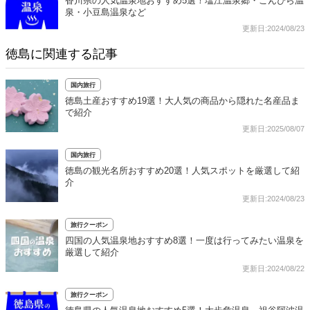
香川県の人気温泉地おすすめ5選！塩江温泉郷・こんぴら温
泉・小豆島温泉など
更新日:2024/08/23
徳島に関連する記事
国内旅行
徳島土産おすすめ19選！大人気の商品から隠れた名産品ま
で紹介
更新日:2025/08/07
国内旅行
徳島の観光名所おすすめ20選！人気スポットを厳選して紹
介
更新日:2024/08/23
旅行クーポン
四国の人気温泉地おすすめ8選！一度は行ってみたい温泉を
厳選して紹介
更新日:2024/08/22
旅行クーポン