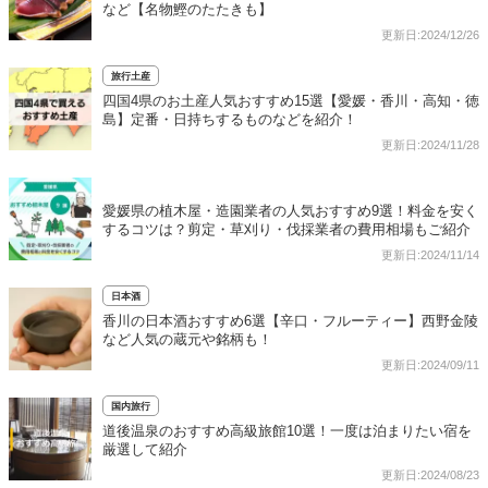
など【名物鰹のたたきも】
更新日:2024/12/26
旅行土産
四国4県のお土産人気おすすめ15選【愛媛・香川・高知・徳
島】定番・日持ちするものなどを紹介！
更新日:2024/11/28
愛媛県の植木屋・造園業者の人気おすすめ9選！料金を安く
するコツは？剪定・草刈り・伐採業者の費用相場もご紹介
更新日:2024/11/14
日本酒
香川の日本酒おすすめ6選【辛口・フルーティー】西野金陵
など人気の蔵元や銘柄も！
更新日:2024/09/11
国内旅行
道後温泉のおすすめ高級旅館10選！一度は泊まりたい宿を
厳選して紹介
更新日:2024/08/23