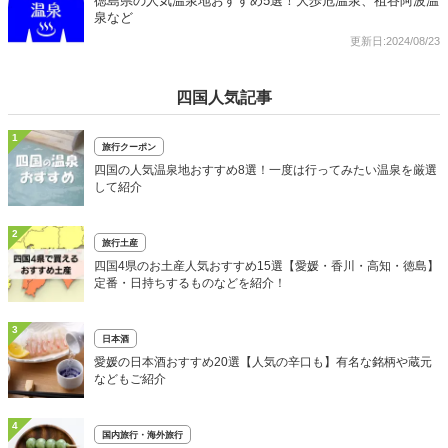
徳島県の人気温泉地おすすめ5選！大歩危温泉、祖谷阿波温
泉など
更新日:2024/08/23
四国人気記事
1
旅行クーポン
四国の人気温泉地おすすめ8選！一度は行ってみたい温泉を厳選
して紹介
2
旅行土産
四国4県のお土産人気おすすめ15選【愛媛・香川・高知・徳島】
定番・日持ちするものなどを紹介！
3
日本酒
愛媛の日本酒おすすめ20選【人気の辛口も】有名な銘柄や蔵元
などもご紹介
4
国内旅行・海外旅行