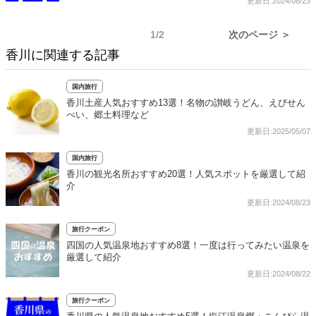
更新日:2024/08/23
1/2
次のページ ＞
香川に関連する記事
国内旅行
香川土産人気おすすめ13選！名物の讃岐うどん、えびせん
べい、郷土料理など
更新日:2025/05/07
国内旅行
香川の観光名所おすすめ20選！人気スポットを厳選して紹
介
更新日:2024/08/23
旅行クーポン
四国の人気温泉地おすすめ8選！一度は行ってみたい温泉を
厳選して紹介
更新日:2024/08/22
旅行クーポン