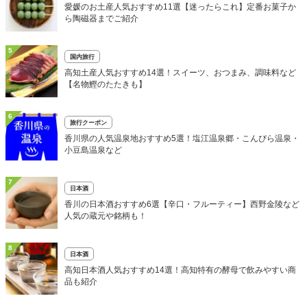
愛媛のお土産人気おすすめ11選【迷ったらこれ】定番お菓子か
ら陶磁器までご紹介
5
国内旅行
高知土産人気おすすめ14選！スイーツ、おつまみ、調味料など
【名物鰹のたたきも】
6
旅行クーポン
香川県の人気温泉地おすすめ5選！塩江温泉郷・こんぴら温泉・
小豆島温泉など
7
日本酒
香川の日本酒おすすめ6選【辛口・フルーティー】西野金陵など
人気の蔵元や銘柄も！
8
日本酒
高知日本酒人気おすすめ14選！高知特有の酵母で飲みやすい商
品も紹介