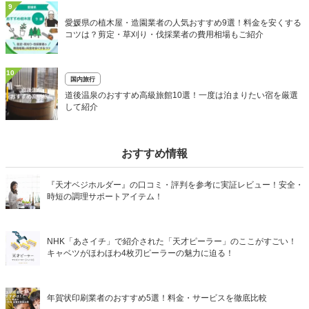
9
愛媛県の植木屋・造園業者の人気おすすめ9選！料金を安くする
コツは？剪定・草刈り・伐採業者の費用相場もご紹介
10
国内旅行
道後温泉のおすすめ高級旅館10選！一度は泊まりたい宿を厳選
して紹介
おすすめ情報
『天才ベジホルダー』の口コミ・評判を参考に実証レビュー！安全・
時短の調理サポートアイテム！
NHK「あさイチ」で紹介された「天才ピーラー」のここがすごい！
キャベツがほわほわ4枚刃ピーラーの魅力に迫る！
年賀状印刷業者のおすすめ5選！料金・サービスを徹底比較