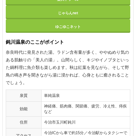
じゃらんnet
ゆこゆこネット
鈍川温泉のここがポイント
奈良時代に発見された湯。ラドン含有量が多く、ややぬめり気の
ある肌触りの「美人の湯」。山間らしく、キジやイノブタといっ
た鍋料理に魚介類も楽しめます。秋は紅葉を見ながら、そして野
鳥の鳴き声を聞きながら湯に浸かれば、心身ともに癒されること
でしょう。
泉質
単純温泉
神経痛、筋肉痛、関節痛、疲労、冷え性、痔疾
効能
など
住所
今治市玉川町鈍川
今治ICから車で約15分／今治駅からタクシーで
アクセス