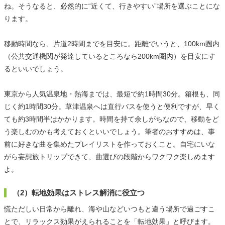
ね。そうなると、必然的に“近くて、行きやすい”場所を選ぶことにな
ります。
移動時間なら、片道2時間までを目安に。距離でいうと、100km圏内
（公共交通機関が発達しているところなら200km圏内）を目安にす
るといいでしょう。
東京から人気温泉地・熱海までは、最短で約1時間30分。箱根も、同
じく約1時間30分。草津温泉へは直行バスを使うと便利ですが、早く
ても約3時間半はかかります。時間を持て余しがちなので、移動をど
う楽しむのかも考えておくといいでしょう。筆者のおすすめは、事
前に好きな曲を集めたプレイリストを作っておくこと。自宅にいな
がら妄想旅トリップできて、曲選びの段階からワクワク楽しめます
よ。
（2）転地効果はストレス解消に役立つ
慌ただしい日常から離れ、海や山などいつもと違う場所で過ごすこ
とで、リラックス効果がえられることを「転地効果」と呼びます。