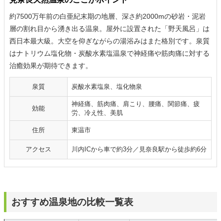
約7500万年前の白亜紀末期の地層、深さ約2000mの砂岩・泥岩
層の割れ目から湧き出る温泉。屋外に設置された「野天風呂」は
西日本最大級。大空を仰ぎながらの湯浴みはまた格別です。泉質
はナトリウム塩化物・炭酸水素塩温泉で神経痛や筋肉痛に対する
治癒効果が期待できます。
泉質
炭酸水素塩泉、塩化物泉
神経痛、筋肉痛、肩こり、腰痛、関節痛、疲
効能
労、冷え性、美肌
住所
東温市
アクセス
川内ICから車で約3分／見奈良駅から徒歩約6分
おすすめ温泉地の比較一覧表