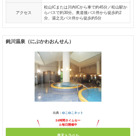
松山ICまたは川内ICから車で約45分／松山駅か
アクセス
らバスで約30分。奥道後バス停から徒歩約2
分、湯之元バス停から徒歩約5分
鈍川温泉（にぶかわおんせん）
出典：
ゆこゆこネット
24時間タイムセー
ル毎日開催中
楽天トラベル