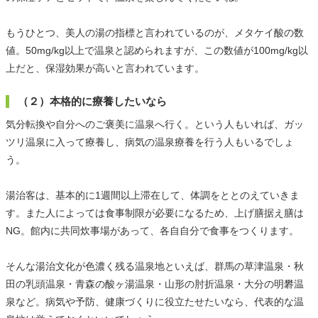
もうひとつ、美人の湯の指標と言われているのが、メタケイ酸の数
値。50mg/kg以上で温泉と認められますが、この数値が100mg/kg以
上だと、保湿効果が高いと言われています。
（２）本格的に療養したいなら
気分転換や自分へのご褒美に温泉へ行く。という人もいれば、ガッ
ツリ温泉に入って療養し、病気の温泉療養を行う人もいるでしょ
う。
湯治客は、基本的に1週間以上滞在して、体調をととのえていきま
す。また人によっては食事制限が必要になるため、上げ膳据え膳は
NG。館内に共同炊事場があって、各自自分で食事をつくります。
そんな湯治文化が色濃く残る温泉地といえば、群馬の草津温泉・秋
田の乳頭温泉・青森の酸ヶ湯温泉・山形の肘折温泉・大分の明礬温
泉など。病気や予防、健康づくりに役立たせたいなら、代表的な温