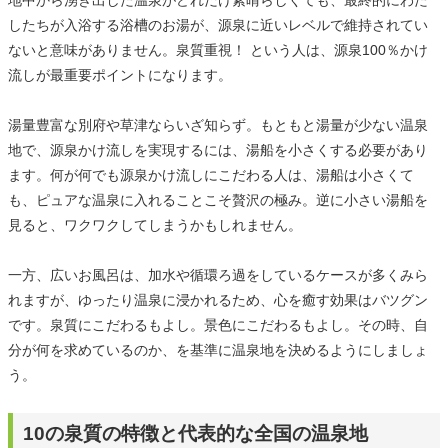
したちが入浴する浴槽のお湯が、源泉に近いレベルで維持されてい
ないと意味がありません。泉質重視！ という人は、源泉100％かけ
流しが最重要ポイントになります。
湯量豊富な別府や草津ならいざ知らず。もともと湯量が少ない温泉
地で、源泉かけ流しを実現するには、湯船を小さくする必要があり
ます。何が何でも源泉かけ流しにこだわる人は、湯船は小さくて
も、ピュアな温泉に入れることこそ贅沢の極み。逆に小さい湯船を
見ると、ワクワクしてしまうかもしれません。
一方、広いお風呂は、加水や循環ろ過をしているケースが多くみら
れますが、ゆったり温泉に浸かれるため、心を癒す効果はバツグン
です。泉質にこだわるもよし。景色にこだわるもよし。その時、自
分が何を求めているのか、を基準に温泉地を決めるようにしましょ
う。
10の泉質の特徴と代表的な全国の温泉地