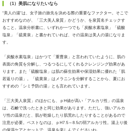
（1）美肌になりたいなら
“美人の湯”は、女子旅の旅先を決める際の重要なファクター。そこで
おすすめなのが、「三大美人泉質」かどうか、を泉質名チェックす
ること。温泉分析書に、いずれか一つでも「炭酸水素塩泉」「硫酸
塩泉」「硫黄泉」と書かれていれば、その温泉は美人の湯になりま
す。
「炭酸水素塩泉」はかつて「重曹泉」と言われていたように、肌の
表面の角質を分解し、つるつるにしてくれるクレンジング効果があ
ります。また「硫酸塩泉」は肌の蘇生効果や保湿効果に優れた「肌
若返りの湯」。「硫黄泉」はメラニンを分解することから、夏にお
すすめの「シミ予防の湯」とも言われています。
「三大美人泉質」のほかにも、ｐH値が高い「アルカリ性」の温泉
は、石鹸で洗ったときと同じ効果があります。ただし、強いアルカ
リ性の温泉だと、肌が乾燥したり肌荒れしたりすることがあるので
注意が必要。ベストなのは、ｐH7.5～8.5の弱アルカリ性。湯上り後
の保湿ケアとセットで、温泉を楽しんでくださいね。