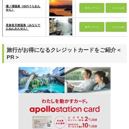
湯ノ浦温泉（ゆのうらおん
楽天トラベル
じゃらんnet
せん）
見奈良天然温泉（みならて
楽天トラベル
じゃらんnet
んねんおんせん）
旅行がお得になるクレジットカードをご紹介＜
PR＞