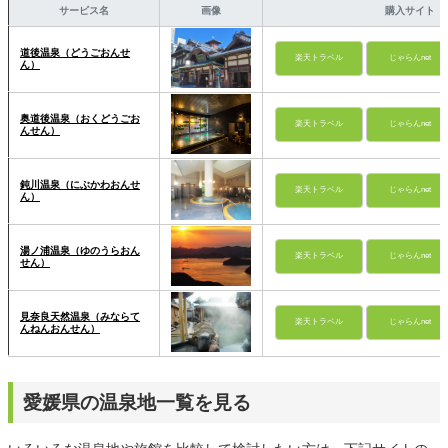
サービス名
画像
購入サイト
道後温泉（どうごおんせ
楽天トラベル
じゃらんnet
ん）
奥道後温泉（おくどうごお
楽天トラベル
じゃらんnet
んせん）
鈍川温泉（にぶかわおんせ
楽天トラベル
じゃらんnet
ん）
湯ノ浦温泉（ゆのうらおん
楽天トラベル
じゃらんnet
せん）
見奈良天然温泉（みならて
楽天トラベル
じゃらんnet
んねんおんせん）
愛媛県の温泉地一覧を見る