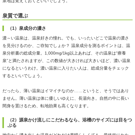
泉地は覚えておくといいでしょう。
泉質で選ぶ
（1）泉成分の濃さ
濃～い温泉は、温泉好きの憧れ。でも、いったいどこで温泉の濃さ
を見分けるのか、ご存知でしょか？ 温泉成分を測るポイントは、温
泉分析書の総成分量。1,000mg/1kg以上あれば、その温泉は“療養
泉”と満たされますが、この数値が大きければ大きいほど、濃い温泉
になるというわけ。濃い温泉に入りたい人は、総成分量をチェック
するといいでしょう。
だったら、薄い温泉はイマイチなのか……というと、そうではあり
ません。薄い温泉は体に優しいゆえに、長湯向き。自然の中に長い
間身を置けるため、転地効果も高くなります。
（2）源泉かけ流しにこだわるなら、浴槽のサイズには目をつ
ぶる
地中から湧き出した温泉がどれだけ素晴らしくても、最終的にわた