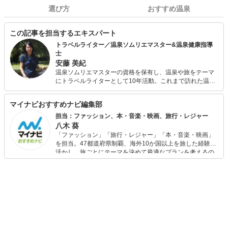
選び方
おすすめ温泉
この記事を担当するエキスパート
トラベルライター／温泉ソムリエマスター&温泉健康指導
士
安藤 美紀
温泉ソムリエマスターの資格を保有し、温泉や旅をテーマ
にトラベルライターとして10年活動。これまで訪れた温泉
宿は約250軒、執筆記事数はトータルで800を超える。さら
に入浴法を極めたいと、温泉健康指導士の資格も取得。お
マイナビおすすめナビ編集部
家でも入浴剤や入浴法を研究しながら温泉気分を楽しんで
いる。
担当：ファッション、本・音楽・映画、旅行・レジャー
八木 葵
「ファッション」「旅行・レジャー」「本・音楽・映画」
を担当。47都道府県制覇、海外10か国以上を旅した経験を
活かし、旅ごとにテーマを決めて最適なプランを考えるの
が得意。また、アパレルショップでの販売経験もあり。誰
でも手軽に楽しめるプチプラとトレンドを取り入れたコー
ディネートを提案します。本や映画から受けたインスピレ
ーションを日常や仕事に活かすことを大切にし、記事では
そんな視点から選んだおすすめ作品やアイテムを紹介しま
す。