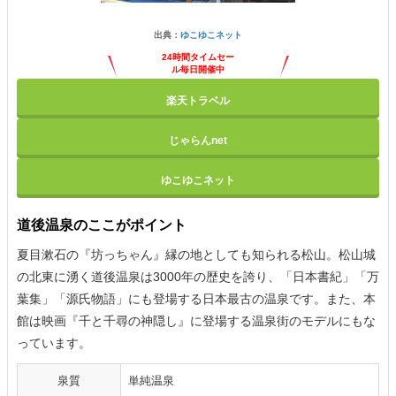
出典：
ゆこゆこネット
24時間タイムセー
ル毎日開催中
楽天トラベル
じゃらんnet
ゆこゆこネット
道後温泉のここがポイント
夏目漱石の『坊っちゃん』縁の地としても知られる松山。松山城
の北東に湧く道後温泉は3000年の歴史を誇り、「日本書紀」「万
葉集」「源氏物語」にも登場する日本最古の温泉です。また、本
館は映画『千と千尋の神隠し』に登場する温泉街のモデルにもな
っています。
泉質
単純温泉