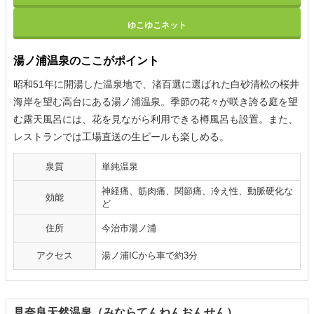
ゆこゆこネット
湯ノ浦温泉のここがポイント
昭和51年に開湯した温泉地で、渚百選に選ばれた白砂清松の桜井
海岸を望む高台にある湯ノ浦温泉。季節の花々が咲き誇る庭を望
む露天風呂には、花を見ながら利用できる樽風呂も設置。また、
レストランでは工場直送の生ビールも楽しめる。
泉質
単純温泉
神経痛、筋肉痛、関節痛、冷え性、動脈硬化な
効能
ど
住所
今治市湯ノ浦
アクセス
湯ノ浦ICから車で約3分
見奈良天然温泉（みならてんねんおんせん）