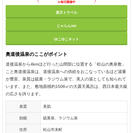
ル毎日開催中
楽天トラベル
じゃらんnet
ゆこゆこネット
奥道後温泉のここがポイント
道後温泉から4kmほど行った山間部に位置する「松山の奥座敷」
こと奥道後温泉は、道後温泉への供給をおこなっているほど湯量
が豊富。泉質は硫黄・ラジウム泉で、美人の湯としても知られて
います。また、敷地面積約1508㎡の大露天風呂は、西日本最大級
の広さを誇ります。
泉質
美肌
効能
硫黄泉、ラジウム泉
住所
松山市末町