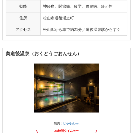
効能
神経痛、関節痛、疲労、胃腸病、冷え性
住所
松山市道後湯之町
アクセス
松山ICから車で約21分／道後温泉駅からすぐ
奥道後温泉（おくどうごおんせん）
出典：
じゃらんnet
24時間タイムセー