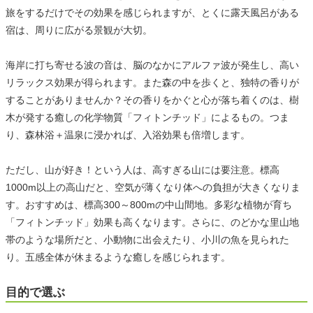
旅をするだけでその効果を感じられますが、とくに露天風呂がある
宿は、周りに広がる景観が大切。
海岸に打ち寄せる波の音は、脳のなかにアルファ波が発生し、高い
リラックス効果が得られます。また森の中を歩くと、独特の香りが
することがありませんか？その香りをかぐと心が落ち着くのは、樹
木が発する癒しの化学物質「フィトンチッド」によるもの。つま
り、森林浴＋温泉に浸かれば、入浴効果も倍増します。
ただし、山が好き！という人は、高すぎる山には要注意。標高
1000m以上の高山だと、空気が薄くなり体への負担が大きくなりま
す。おすすめは、標高300～800mの中山間地。多彩な植物が育ち
「フィトンチッド」効果も高くなります。さらに、のどかな里山地
帯のような場所だと、小動物に出会えたり、小川の魚を見られた
り。五感全体が休まるような癒しを感じられます。
目的で選ぶ