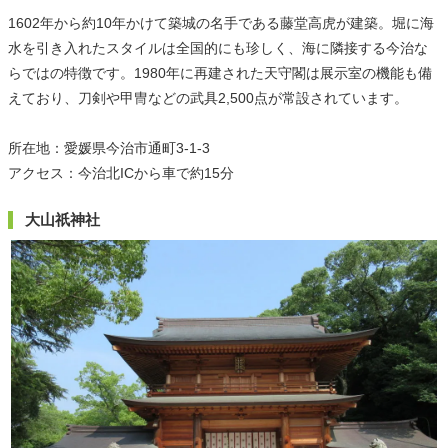
1602年から約10年かけて築城の名手である藤堂高虎が建築。堀に海
水を引き入れたスタイルは全国的にも珍しく、海に隣接する今治な
らではの特徴です。1980年に再建された天守閣は展示室の機能も備
えており、刀剣や甲冑などの武具2,500点が常設されています。
所在地：愛媛県今治市通町3-1-3
アクセス：今治北ICから車で約15分
大山祇神社