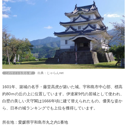
出典：じゃらんnet
このサイトを見る
1601年、築城の名手・藤堂高虎が築いた城。宇和島市中心部、標高
約80ｍの丘の上に位置しています。伊達家9代の居城として使われ、
白壁の美しい天守閣は1666年頃に建て替えられたもの。優美な姿か
ら、日本の城ランキングでも上位を獲得しています。
所在地：愛媛県宇和島市丸之内1番地