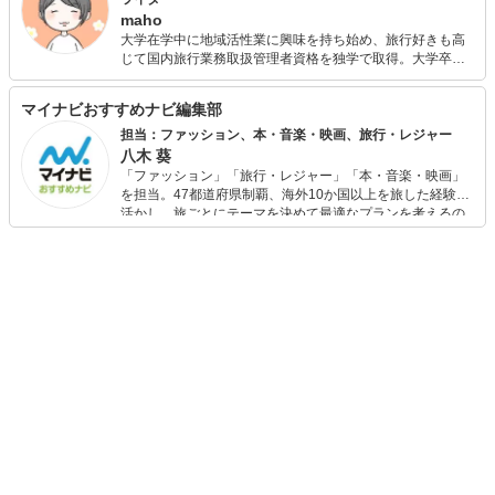
maho
大学在学中に地域活性業に興味を持ち始め、旅行好きも高
じて国内旅行業務取扱管理者資格を独学で取得。大学卒業
後も地域の活性化に貢献したいと思い旅行会社に就職。 プ
ライベート・仕事で国内を中心に数多くの観光地を訪れ、
マイナビおすすめナビ編集部
渡航先はヨーロッパが多い。 結婚・引っ越しを期に退職後
も、旅行好きの夫と二人で旅行を計画してさまざま場所を
担当：ファッション、本・音楽・映画、旅行・レジャー
訪れている。温泉やグルメ旅が好きで、子どもを出産後は
八木 葵
子連れ旅行も日々勉強中。 大学は教育学部卒業。高等学校
「ファッション」「旅行・レジャー」「本・音楽・映画」
国語科教諭や学校図書館司書教諭の実習を経て、「言葉」
を担当。47都道府県制覇、海外10か国以上を旅した経験を
を通じて子どもの教育に関わりたいと書店員の道を志した
活かし、旅ごとにテーマを決めて最適なプランを考えるの
ことも。 現在はそのエネルギーを子どもに向けて、図書館
が得意。また、アパレルショップでの販売経験もあり。誰
や書店めぐり、読み聞かせにも積極的に参加している。 転
でも手軽に楽しめるプチプラとトレンドを取り入れたコー
勤族のため、一戸建てマイホームを夢見ながら社宅暮らし
ディネートを提案します。本や映画から受けたインスピレ
中。制限のあるなかでいかに快適に暮らせるか、便利アイ
ーションを日常や仕事に活かすことを大切にし、記事では
テムや雑貨を探しては試している。 ライターとして、資格
そんな視点から選んだおすすめ作品やアイテムを紹介しま
や経験を生かした旅行系・教育系・ライフスタイル系の記
す。
事も執筆中。