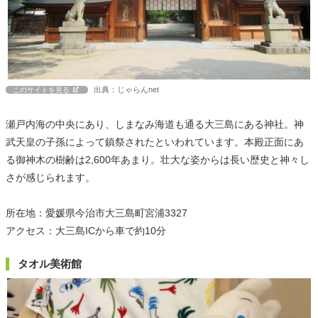
出典：じゃらんnet
このサイトを見る
瀬戸内海の中央にあり、しまなみ海道も通る大三島にある神社。神
武天皇の子孫によって鎮祭されたといわれています。本殿正面にあ
る御神木の樹齢は2,600年あまり。壮大な姿からは長い歴史と神々し
さが感じられます。
所在地：愛媛県今治市大三島町宮浦3327
アクセス：大三島ICから車で約10分
タオル美術館