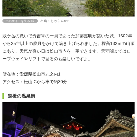
出典：じゃらんnet
このサイトを見る
賎ケ岳の戦いで秀吉軍の一員であった加藤嘉明が築いた城。1602年
から25年以上の歳月をかけて築き上げられました。標高132ｍの山頂
にあり、天気が良い日は松山市内を一望できます。天守閣まではロ
ープウェイやリフトで登るのも楽しいですよ。
所在地：愛媛県松山市丸之内1
アクセス：松山ICから車で約30分
道後の温泉街