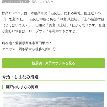
出典：じゃらんnet
このサイトを見る
標高1,982ｍ、西日本最高峰の「石鎚山」にある神社。国道近くの
「口之宮 本社」、石鎚山中腹にある「中宮 成就社」「土小屋遥拝殿
（ようはいでん）」、山頂の「奥宮 頂上社」4社から成ります。登山
が難しい場合は、ロープウェイも利用できますよ。
所在地：愛媛県西条市西田甲797
アクセス：西条駅から徒歩で約15分
新居浜・東予のホテルを見る
今治・しまなみ海道
瀬戸内しまなみ海道