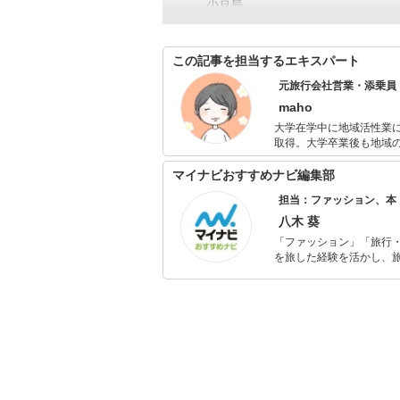
小豆島
この記事を担当するエキスパート
元旅行会社営業・添乗員
maho
大学在学中に地域活性業
取得。大学卒業後も地域
中心に数多くの観光地を
きの夫と二人で旅行を計
マイナビおすすめナビ編集部
後は子連れ旅行も日々勉
担当：ファッション、本
習を経て、「言葉」を通
ネルギーを子どもに向け
八木 葵
ため、一戸建てマイホー
「ファッション」「旅行・
便利アイテムや雑貨を探
を旅した経験を活かし、
系・ライフスタイル系の
ョップでの販売経験もあ
を提案します。本や映画
ではそんな視点から選ん