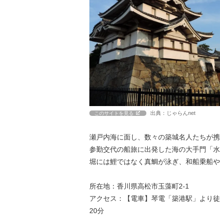
出典：じゃらんnet
このサイトを見る
瀬戸内海に面し、数々の築城名人たちが携
参勤交代の船旅に出発した海の大手門「水
堀には鯉ではなく真鯛が泳ぎ、和船乗船や
所在地：香川県高松市玉藻町2-1
アクセス：【電車】琴電「築港駅」より徒歩
20分