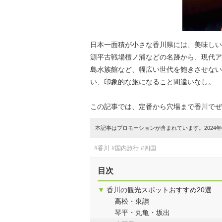
日本一面積が小さな香川県には、美味しい
源平古戦場檀ノ浦などの名跡から、現代ア
島水族館など、幅広い世代を飽きさせない
い、印象的な旅になること間違いなし。
この記事では、定番から穴場まで香川でぜ
本記事はプロモーションが含まれています。2024年0
#香川
#国内旅行
#四国
目次
▼
香川の観光スポットおすすめ20選
高松・東讃
琴平・丸亀・坂出