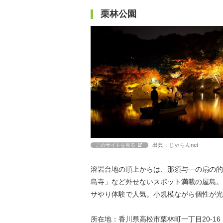
栗林公園
出典：じゃらんnet
このサイトを見る
溶岩台地の頂上からは、那須与一の扇の的
島寺」など外せないスポット満載の屋島。
サやり体験で人気。小規模ながら個性が光
所在地：香川県高松市栗林町一丁目20-16