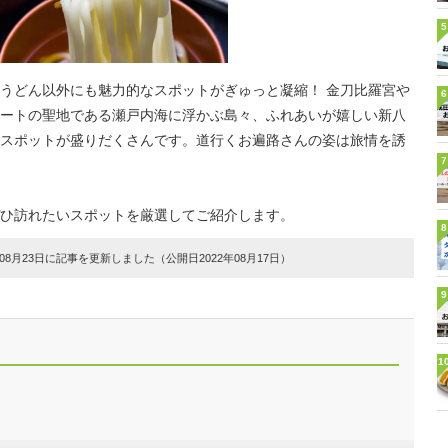
5
うどん以外にも魅力的なスポットがぎゅっと凝縮！ 金刀比羅宮や
6
ートの聖地である瀬戸内海に浮かぶ島々、ふれあいが嬉しい新八
スポットが盛りだくさんです。道行くお遍路さんの姿は旅情を誘
7
ひ訪れたいスポットを厳選してご紹介します。
8
8月23日に記事を更新しました（公開日2022年08月17日）
9
1