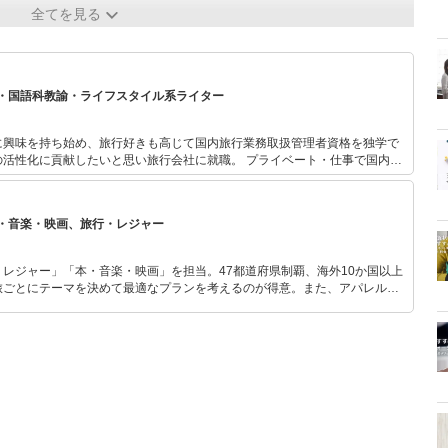
全てを見る
・国語科教諭・ライフスタイル系ライター
に興味を持ち始め、旅行好きも高じて国内旅行業務取扱管理者資格を独学で
の活性化に貢献したいと思い旅行会社に就職。 プライベート・仕事で国内を
訪れ、渡航先はヨーロッパが多い。 結婚・引っ越しを期に退職後も、旅行好
画してさまざま場所を訪れている。温泉やグルメ旅が好きで、子どもを出産
強中。 大学は教育学部卒業。高等学校国語科教諭や学校図書館司書教諭の実
・音楽・映画、旅行・レジャー
じて子どもの教育に関わりたいと書店員の道を志したことも。 現在はそのエ
て、図書館や書店めぐり、読み聞かせにも積極的に参加している。 転勤族の
ムを夢見ながら社宅暮らし中。制限のあるなかでいかに快適に暮らせるか、
レジャー」「本・音楽・映画」を担当。47都道府県制覇、海外10か国以上
しては試している。 ライターとして、資格や経験を生かした旅行系・教育
旅ごとにテーマを決めて最適なプランを考えるのが得意。また、アパレルシ
記事も執筆中。
り。誰でも手軽に楽しめるプチプラとトレンドを取り入れたコーディネート
から受けたインスピレーションを日常や仕事に活かすことを大切にし、記事
だおすすめ作品やアイテムを紹介します。