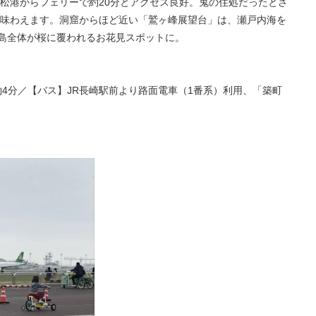
松港からフェリーで約20分とアクセス良好。鬼の住処だったとさ
味わえます。洞窟からほど近い「鷲ヶ峰展望台」は、瀬戸内海を
は島全体が桜に覆われるお花見スポットに。
約4分／【バス】JR長崎駅前より路面電車（1番系）利用、「築町