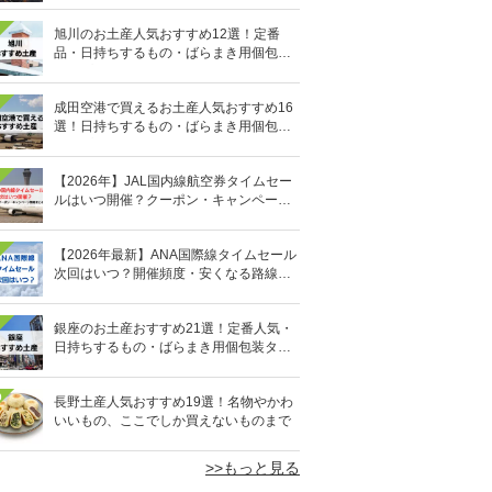
旭川のお土産人気おすすめ12選！定番
品・日持ちするもの・ばらまき用個包装
タイプも
成田空港で買えるお土産人気おすすめ16
選！日持ちするもの・ばらまき用個包装
タイプも
【2026年】JAL国内線航空券タイムセー
ルはいつ開催？クーポン・キャンペーン
まとめ
【2026年最新】ANA国際線タイムセール
次回はいつ？開催頻度・安くなる路線・
過去日程まとめ
銀座のお土産おすすめ21選！定番人気・
日持ちするもの・ばらまき用個包装タイ
プも
0
長野土産人気おすすめ19選！名物やかわ
いいもの、ここでしか買えないものまで
>>もっと見る