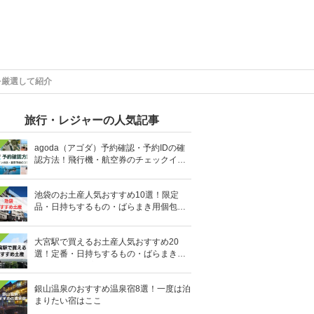
を厳選して紹介
旅行・レジャーの人気記事
agoda（アゴダ）予約確認・予約IDの確
認方法！飛行機・航空券のチェックイン
手順と照会番号の調べ方も
池袋のお土産人気おすすめ10選！限定
品・日持ちするもの・ばらまき用個包装
タイプも
大宮駅で買えるお土産人気おすすめ20
選！定番・日持ちするもの・ばらまき用
の個包装タイプも
銀山温泉のおすすめ温泉宿8選！一度は泊
まりたい宿はここ