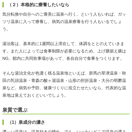
（２）本格的に療養したいなら
気分転換や自分へのご褒美に温泉へ行く。という人もいれば、ガッ
ツリ温泉に入って療養し、病気の温泉療養を行う人もいるでしょ
う。
湯治客は、基本的に1週間以上滞在して、体調をととのえていきま
す。また人によっては食事制限が必要になるため、上げ膳据え膳は
NG。館内に共同炊事場があって、各自自分で食事をつくります。
そんな湯治文化が色濃く残る温泉地といえば、群馬の草津温泉・秋
田の乳頭温泉・青森の酸ヶ湯温泉・山形の肘折温泉・大分の明礬温
泉など。病気や予防、健康づくりに役立たせたいなら、代表的な温
泉地は覚えておくといいでしょう。
泉質で選ぶ
（1）泉成分の濃さ
濃～い温泉は、温泉好きの憧れ。でも、いったいどこで温泉の濃さ