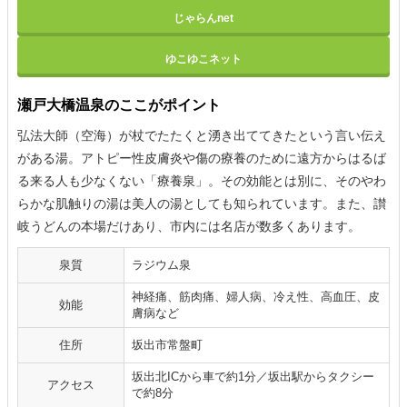
じゃらんnet
ゆこゆこネット
瀬戸大橋温泉のここがポイント
弘法大師（空海）が杖でたたくと湧き出ててきたという言い伝え
がある湯。アトピー性皮膚炎や傷の療養のために遠方からはるば
る来る人も少なくない「療養泉」。その効能とは別に、そのやわ
らかな肌触りの湯は美人の湯としても知られています。また、讃
岐うどんの本場だけあり、市内には名店が数多くあります。
泉質
ラジウム泉
神経痛、筋肉痛、婦人病、冷え性、高血圧、皮
効能
膚病など
住所
坂出市常盤町
坂出北ICから車で約1分／坂出駅からタクシー
アクセス
で約8分