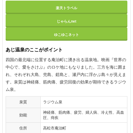
楽天トラベル
じゃらんnet
ゆこゆこネット
あじ温泉のここがポイント
四国の最北端に位置する庵治町に湧き出る温泉地。映画『世界の
中心で、愛をさけぶ』のロケ地にもなりました。三方を海に囲ま
れ、それぞれ大島、兜島、鎧島と、瀬戸内に浮かぶ島々が見えま
す。泉質は神経痛、筋肉痛、疲労回復の効果が期待できるラジウ
ム泉。
泉質
ラジウム泉
神経痛、筋肉痛、疲労、婦人病、冷え性、高血
効能
圧、痔疾
住所
高松市庵治町