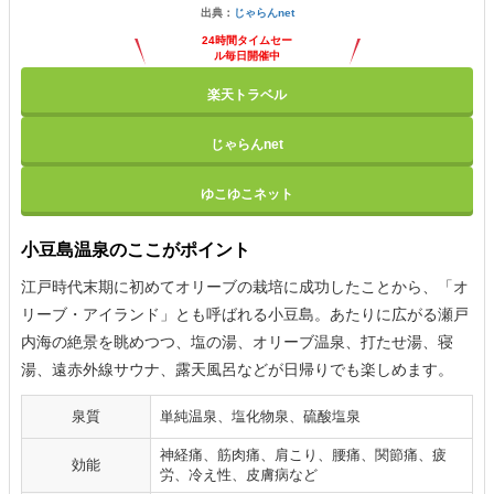
出典：
じゃらんnet
24時間タイムセー
ル毎日開催中
楽天トラベル
じゃらんnet
ゆこゆこネット
小豆島温泉のここがポイント
江戸時代末期に初めてオリーブの栽培に成功したことから、「オ
リーブ・アイランド」とも呼ばれる小豆島。あたりに広がる瀬戸
内海の絶景を眺めつつ、塩の湯、オリーブ温泉、打たせ湯、寝
湯、遠赤外線サウナ、露天風呂などが日帰りでも楽しめます。
泉質
単純温泉、塩化物泉、硫酸塩泉
神経痛、筋肉痛、肩こり、腰痛、関節痛、疲
効能
労、冷え性、皮膚病など