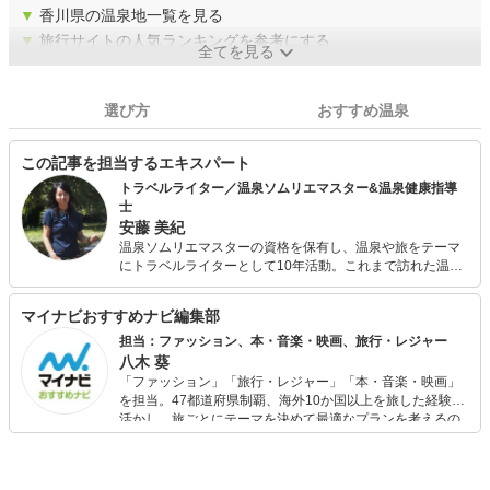
▼
香川県の温泉地一覧を見る
▼
旅行サイトの人気ランキングを参考にする
全てを見る
選び方
おすすめ温泉
この記事を担当するエキスパート
トラベルライター／温泉ソムリエマスター&温泉健康指導
士
安藤 美紀
温泉ソムリエマスターの資格を保有し、温泉や旅をテーマ
にトラベルライターとして10年活動。これまで訪れた温泉
宿は約250軒、執筆記事数はトータルで800を超える。さら
に入浴法を極めたいと、温泉健康指導士の資格も取得。お
マイナビおすすめナビ編集部
家でも入浴剤や入浴法を研究しながら温泉気分を楽しんで
いる。
担当：ファッション、本・音楽・映画、旅行・レジャー
八木 葵
「ファッション」「旅行・レジャー」「本・音楽・映画」
を担当。47都道府県制覇、海外10か国以上を旅した経験を
活かし、旅ごとにテーマを決めて最適なプランを考えるの
が得意。また、アパレルショップでの販売経験もあり。誰
でも手軽に楽しめるプチプラとトレンドを取り入れたコー
ディネートを提案します。本や映画から受けたインスピレ