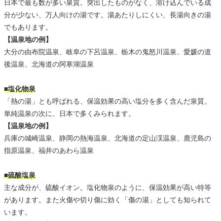
日本で最も数が多い泉質。突出したものがなく、溶け込んでいる成
分が少ない、万人向けの湯です。湯あたりしにくい、長湯向きの湯
でもあります。
【温泉地の例】
大分の由布院温泉、岐阜の下呂温泉、栃木の鬼怒川温泉、愛媛の道
後温泉、北海道の阿寒湖温泉
■塩化物泉
「熱の湯」とも呼ばれる、保温効果の高い塩分を多く含んだ泉質。
単純温泉の次に、日本で多くみられます。
【温泉地の例】
兵庫の城崎温泉、静岡の熱海温泉、北海道の定山渓温泉、鹿児島の
指原温泉、福井のあわら温泉
■硫酸塩泉
主な成分が、硫酸イオン。塩化物泉のように、保温効果が高い特等
があります。また火傷や切り傷に効く「傷の湯」としても知られて
います。