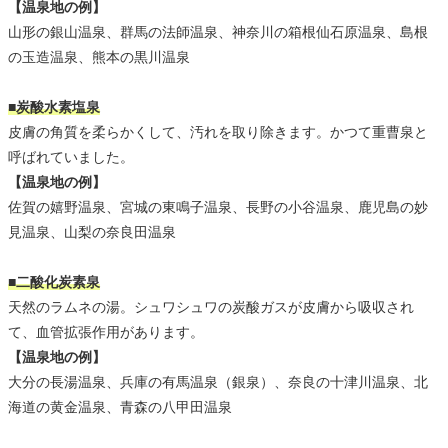
【温泉地の例】
山形の銀山温泉、群馬の法師温泉、神奈川の箱根仙石原温泉、島根
の玉造温泉、熊本の黒川温泉
■炭酸水素塩泉
皮膚の角質を柔らかくして、汚れを取り除きます。かつて重曹泉と
呼ばれていました。
【温泉地の例】
佐賀の嬉野温泉、宮城の東鳴子温泉、長野の小谷温泉、鹿児島の妙
見温泉、山梨の奈良田温泉
■二酸化炭素泉
天然のラムネの湯。シュワシュワの炭酸ガスが皮膚から吸収され
て、血管拡張作用があります。
【温泉地の例】
大分の長湯温泉、兵庫の有馬温泉（銀泉）、奈良の十津川温泉、北
海道の黄金温泉、青森の八甲田温泉