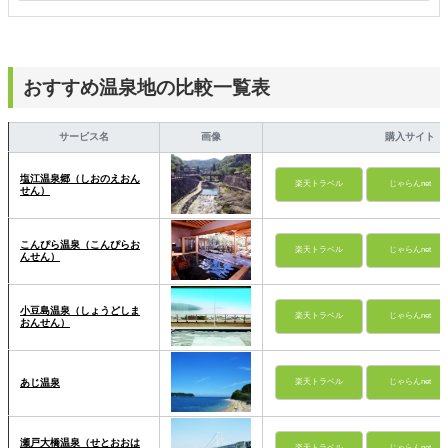
おすすめ温泉地の比較一覧表
サービス名
画像
購入サイト
塩江温泉郷（しおのえおん
楽天トラベル
じゃらんnet
せん）
こんぴら温泉（こんぴらお
楽天トラベル
じゃらんnet
んせん）
小豆島温泉（しょうどしま
楽天トラベル
じゃらんnet
おんせん）
あじ温泉
楽天トラベル
じゃらんnet
瀬戸大橋温泉（せとおおは
楽天トラベル
じゃらんnet