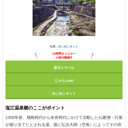
出典：
ゆこゆこネット
24時間タイムセー
ル毎日開催中
楽天トラベル
じゃらんnet
ゆこゆこネット
塩江温泉郷のここがポイント
1300年前、飛鳥時代から奈良時代にかけて活動した仏教僧・行基
が掘り当てたとされる湯。後に弘法大師（空海）によってその存