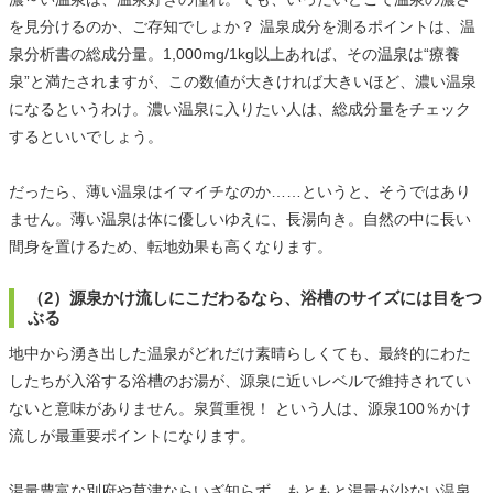
を見分けるのか、ご存知でしょか？ 温泉成分を測るポイントは、温
泉分析書の総成分量。1,000mg/1kg以上あれば、その温泉は“療養
泉”と満たされますが、この数値が大きければ大きいほど、濃い温泉
になるというわけ。濃い温泉に入りたい人は、総成分量をチェック
するといいでしょう。
だったら、薄い温泉はイマイチなのか……というと、そうではあり
ません。薄い温泉は体に優しいゆえに、長湯向き。自然の中に長い
間身を置けるため、転地効果も高くなります。
（2）源泉かけ流しにこだわるなら、浴槽のサイズには目をつ
ぶる
地中から湧き出した温泉がどれだけ素晴らしくても、最終的にわた
したちが入浴する浴槽のお湯が、源泉に近いレベルで維持されてい
ないと意味がありません。泉質重視！ という人は、源泉100％かけ
流しが最重要ポイントになります。
湯量豊富な別府や草津ならいざ知らず。もともと湯量が少ない温泉