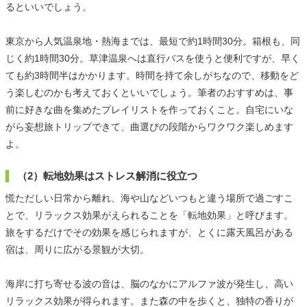
るといいでしょう。
東京から人気温泉地・熱海までは、最短で約1時間30分。箱根も、同
じく約1時間30分。草津温泉へは直行バスを使うと便利ですが、早く
ても約3時間半はかかります。時間を持て余しがちなので、移動をど
う楽しむのかも考えておくといいでしょう。筆者のおすすめは、事
前に好きな曲を集めたプレイリストを作っておくこと。自宅にいな
がら妄想旅トリップできて、曲選びの段階からワクワク楽しめます
よ。
（2）転地効果はストレス解消に役立つ
慌ただしい日常から離れ、海や山などいつもと違う場所で過ごすこ
とで、リラックス効果がえられることを「転地効果」と呼びます。
旅をするだけでその効果を感じられますが、とくに露天風呂がある
宿は、周りに広がる景観が大切。
海岸に打ち寄せる波の音は、脳のなかにアルファ波が発生し、高い
リラックス効果が得られます。また森の中を歩くと、独特の香りが