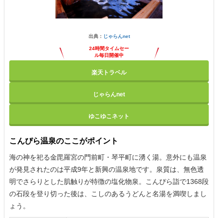
出典：
じゃらんnet
24時間タイムセー
ル毎日開催中
楽天トラベル
じゃらんnet
ゆこゆこネット
こんぴら温泉のここがポイント
海の神を祀る金毘羅宮の門前町・琴平町に湧く湯。意外にも温泉
が発見されたのは平成9年と新興の温泉地です。泉質は、無色透
明でさらりとした肌触りが特徴の塩化物泉。こんぴら詣で1368段
の石段を登り切った後は、こしのあるうどんと名湯を満喫しまし
ょう。