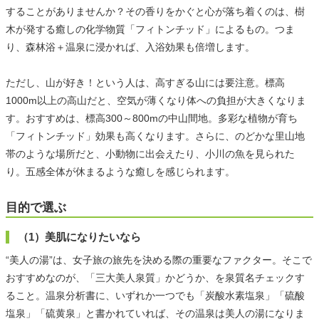
することがありませんか？その香りをかぐと心が落ち着くのは、樹
木が発する癒しの化学物質「フィトンチッド」によるもの。つま
り、森林浴＋温泉に浸かれば、入浴効果も倍増します。
ただし、山が好き！という人は、高すぎる山には要注意。標高
1000m以上の高山だと、空気が薄くなり体への負担が大きくなりま
す。おすすめは、標高300～800mの中山間地。多彩な植物が育ち
「フィトンチッド」効果も高くなります。さらに、のどかな里山地
帯のような場所だと、小動物に出会えたり、小川の魚を見られた
り。五感全体が休まるような癒しを感じられます。
目的で選ぶ
（1）美肌になりたいなら
“美人の湯”は、女子旅の旅先を決める際の重要なファクター。そこで
おすすめなのが、「三大美人泉質」かどうか、を泉質名チェックす
ること。温泉分析書に、いずれか一つでも「炭酸水素塩泉」「硫酸
塩泉」「硫黄泉」と書かれていれば、その温泉は美人の湯になりま