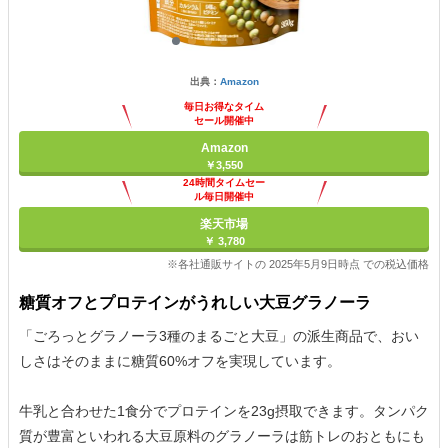
出典：
Amazon
毎日お得なタイム
セール開催中
Amazon
￥3,550
24時間タイムセー
ル毎日開催中
楽天市場
￥ 3,780
※各社通販サイトの 2025年5月9日時点 での税込価格
糖質オフとプロテインがうれしい大豆グラノーラ
「ごろっとグラノーラ3種のまるごと大豆」の派生商品で、おい
しさはそのままに糖質60%オフを実現しています。
牛乳と合わせた1食分でプロテインを23g摂取できます。タンパク
質が豊富といわれる大豆原料のグラノーラは筋トレのおともにも