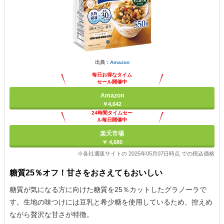
出典：
Amazon
毎日お得なタイム
セール開催中
Amazon
￥4,642
24時間タイムセー
ル毎日開催中
楽天市場
￥ 4,680
※各社通販サイトの 2025年05月07日時点 での税込価格
糖質25％オフ！甘さをおさえてもおいしい
糖質が気になる方に向けた糖質を25％カットしたグラノーラで
す。生地の味つけには豆乳と希少糖を使用しているため、控えめ
ながら贅沢な甘さが特徴。