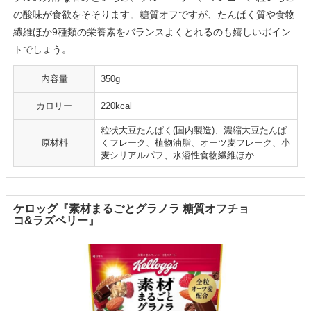
の酸味が食欲をそそります。糖質オフですが、たんぱく質や食物
繊維ほか9種類の栄養素をバランスよくとれるのも嬉しいポイン
トでしょう。
内容量
350g
カロリー
220kcal
粒状大豆たんぱく(国内製造)、濃縮大豆たんぱ
原材料
くフレーク、植物油脂、オーツ麦フレーク、小
麦シリアルパフ、水溶性食物繊維ほか
ケロッグ『素材まるごとグラノラ 糖質オフチョ
コ&ラズベリー』