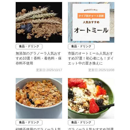
食品・ドリンク
食品・ドリンク
無添加のグラノーラ人気おす
市販のオートミール人気おす
すめ10選！香料・着色料・保
すめ37選！初心者にも！ダイ
存料不使用
エット中の置き換えに
更新日:2025/10/17
更新日:2025/10/08
食品・ドリンク
食品・ドリンク
砂糖不使用のグラノーラ人気
グラノーラ人気おすすめ26選