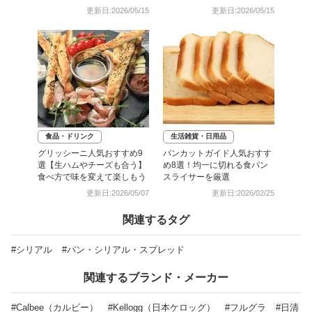
シピも紹介
更新日:2026/05/15
更新日:2026/05/15
食品・ドリンク
生活雑貨・日用品
グリッシーニ人気おすすめ9
パンカットガイド人気おすす
選【生ハムやチーズも合う】
め8選！均一に切れる食パン
食べ方で味を変えて楽しもう
スライサーを厳選
更新日:2026/05/07
更新日:2026/02/25
関連するタグ
#シリアル
#パン・シリアル・スプレッド
関連するブランド・メーカー
#Calbee（カルビー）
#Kellogg（日本ケロッグ）
#フルグラ
#日清