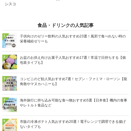
シスコ
食品・ドリンクの人気記事
1
子供向けのゼリー飲料の人気おすすめ23選！風邪で食べれない時の
栄養補給ゼリーも
2
お盆のお供え向けお菓子人気おすすめ17選！常温で日持ちする【個
包装タイプも】
3
コンビニのど飴人気おすすめ7選！セブン・ファミマ・ローソン【龍
角散やマヌカハニーも】
4
海外旅行に持ち込み可能な食べ物おすすめ5選【日本食】機内の食事
やレトルト食品など
5
市販の冷凍ポテト人気おすすめ20選！電子レンジで調理できる揚げ
ないタイプも