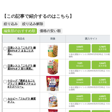
【この記事で紹介するのはこちら】
絞り込み
絞り込み解除
編集部のおすすめ順
価格の安い順
商品名
画像
購入サイト
3,550円
3,780円
日清シスコ『ごろグラ 糖
Amazon
楽天市場
質60%オフ まるごと大
豆』
※各社通販サイトの 2025年5月9日時点 での税込
価格
713円
3,564円
日清シスコ『ごろグラ 糖
Amazon
楽天市場
質50%オフ 彩り果実』
※各社通販サイトの 2025年05月07日時点 での税
込価格
4,050円
2,338円
ケロッグ『素材まるごと
Amazon
楽天市場
グラノラ 糖質オフチョコ
&ラズベリー』
※各社通販サイトの 2025年05月07日時点 での税
込価格
4,642円
4,680円
カルビー『フルグラ 糖質
Amazon
楽天市場
オフ』
※各社通販サイトの 2025年05月07日時点 での税
込価格