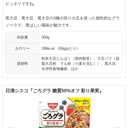
ピッタリですね。
黒大豆、青大豆、黄大豆の3種の煎り大豆を使った個性的なグラ
ノーラで、香ばしい風味が魅力です。
内容量
300g
カロリー
186kcal （50gあたり）
粒状大豆たんぱく（国内製造）、大豆パフ（脱
原材料
脂大豆粉、でん粉（小麦を含む））、黒大豆、
水溶性食物繊維、ほか
日清シスコ『ごろグラ 糖質50%オフ 彩り果実』