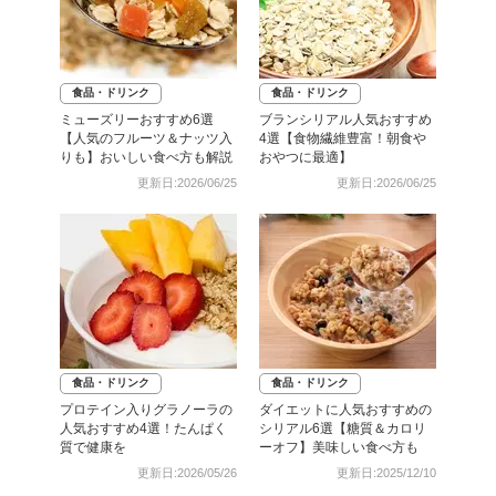
食品・ドリンク
食品・ドリンク
ミューズリーおすすめ6選
ブランシリアル人気おすすめ
【人気のフルーツ＆ナッツ入
4選【食物繊維豊富！朝食や
りも】おいしい食べ方も解説
おやつに最適】
更新日:2026/06/25
更新日:2026/06/25
食品・ドリンク
食品・ドリンク
プロテイン入りグラノーラの
ダイエットに人気おすすめの
人気おすすめ4選！たんぱく
シリアル6選【糖質＆カロリ
質で健康を
ーオフ】美味しい食べ方も
更新日:2026/05/26
更新日:2025/12/10