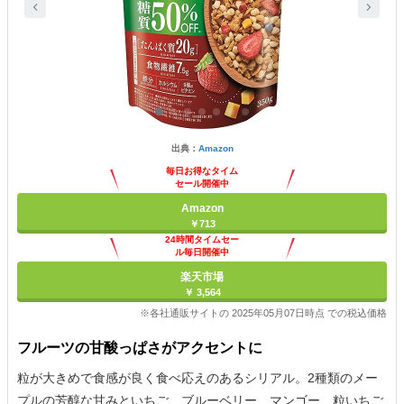
出典：
Amazon
毎日お得なタイム
セール開催中
Amazon
￥713
24時間タイムセー
ル毎日開催中
楽天市場
￥ 3,564
※各社通販サイトの 2025年05月07日時点 での税込価格
フルーツの甘酸っぱさがアクセントに
粒が大きめで食感が良く食べ応えのあるシリアル。2種類のメー
プルの芳醇な甘みといちご、ブルーベリー、マンゴー、粒いちご