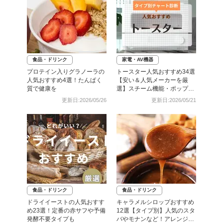
食品・ドリンク
家電・AV機器
プロテイン入りグラノーラの
トースター人気おすすめ34選
人気おすすめ4選！たんぱく
【安い＆人気メーカーを厳
質で健康を
選】スチーム機能・ポップア
ップ式も
更新日:2026/05/26
更新日:2026/05/21
食品・ドリンク
食品・ドリンク
ドライイーストの人気おすす
キャラメルシロップおすすめ
め23選！定番の赤サフや予備
12選【タイプ別】人気のスタ
発酵不要タイプも
バやモナンなど！アレンジレ