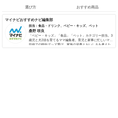
選び方
おすすめ商品
マイナビおすすめナビ編集部
担当：食品・ドリンク、ベビー・キッズ、ペット
桑野 咲良
「ベビー・キッズ」「食品」「ペット」カテゴリー担当。3
歳児と犬2頭を育てるママ編集者。育児と家事に忙しいママ
目線での時短グッズ選び、家族の栄養とおいしさを考えた
食品選び、束の間のリラックスタイムを楽しむためのスイ
ーツ選びに自信あり。鋭い目線で商品を見極め、少しでも
日々の生活が豊かになるものを紹介します。