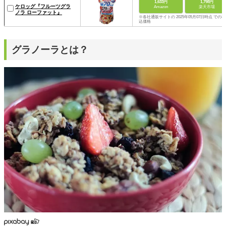
1,633円
1,798円
ケロッグ『フルーツグラ
Amazon
楽天市場
ノラ ローファット』
※各社通販サイトの 2025年05月07日時点 での税
込価格
グラノーラとは？