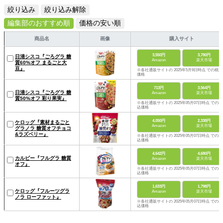
絞り込み
絞り込み解除
編集部のおすすめ順
価格の安い順
商品名
画像
購入サイト
3,550円
3,780円
日清シスコ『ごろグラ 糖
Amazon
楽天市場
質60%オフ まるごと大
豆』
※各社通販サイトの 2025年5月9日時点 での税込
価格
713円
3,564円
日清シスコ『ごろグラ 糖
Amazon
楽天市場
質50%オフ 彩り果実』
※各社通販サイトの 2025年05月07日時点 での税
込価格
4,050円
2,338円
ケロッグ『素材まるごと
Amazon
楽天市場
グラノラ 糖質オフチョコ
&ラズベリー』
※各社通販サイトの 2025年05月07日時点 での税
込価格
4,642円
4,680円
カルビー『フルグラ 糖質
Amazon
楽天市場
オフ』
※各社通販サイトの 2025年05月07日時点 での税
込価格
1,633円
1,798円
ケロッグ『フルーツグラ
Amazon
楽天市場
ノラ ローファット』
※各社通販サイトの 2025年05月07日時点 での税
込価格