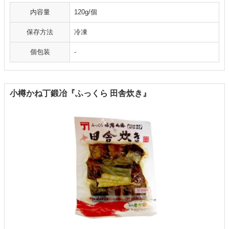
内容量
120g/個
保存方法
冷凍
個包装
-
小樽かね丁鍛冶『ふっくら 田舎炊き』