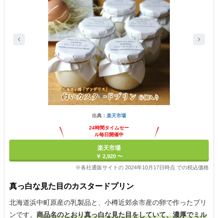
出典：
楽天市場
24時間タイムセー
ル毎日開催中
楽天市場
￥ 2,920 〜
※各社通販サイトの 2024年10月17日時点 での税込価格
真っ白な見た目のカスタードプリン
北海道浜中町原産の乳製品と、小樽近郊余市産の卵で作ったプリ
ンです。
商品名のとおり真っ白な見た目をしていて、濃厚でミル