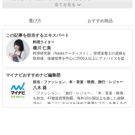
全てを見る
選び方
おすすめ商品
この記事を担当するエキスパート
料理ライター
横川 仁美
料理研究家（Nadiaアーティスト）。管理栄養士の資格を
取得後、保健指導を中心に2500人以上にアドバイスを提
供。現在はコラム執筆・監修、レシピ作成を中心に活動。
特に家庭的な料理の考案に力を入れ、企業のブランドイメ
ージやコンセプトに沿った料理を提案し、消費者に商品の
マイナビおすすめナビ編集部
価値を伝える役割を果たしている。
担当：ファッション、本・音楽・映画、旅行・レジャー
八木 葵
「ファッション」「旅行・レジャー」「本・音楽・映画」
を担当。47都道府県制覇、海外10か国以上を旅した経験を
活かし、旅ごとにテーマを決めて最適なプランを考えるの
が得意。また、アパレルショップでの販売経験もあり。誰
でも手軽に楽しめるプチプラとトレンドを取り入れたコー
ディネートを提案します。本や映画から受けたインスピレ
ーションを日常や仕事に活かすことを大切にし、記事では
そんな視点から選んだおすすめ作品やアイテムを紹介しま
す。