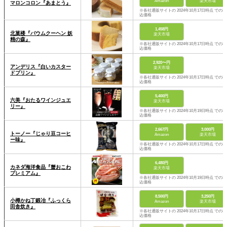
Amazon
楽天市場
マロンコロン『あまとう』
※各社通販サイトの 2024年10月17日時点 での税
込価格
1,458円
北菓楼『バウムクーヘン 妖
楽天市場
精の森』
※各社通販サイトの 2024年10月17日時点 での税
込価格
2,920〜円
アンデリス『白いカスター
楽天市場
ドプリン』
※各社通販サイトの 2024年10月17日時点 での税
込価格
5,400円
六美『おたるワインジュエ
楽天市場
リー』
※各社通販サイトの 2024年10月19日時点 での税
込価格
2,667円
3,000円
トーノー『じゃり豆コーヒ
Amazon
楽天市場
ー味』
※各社通販サイトの 2024年10月17日時点 での税
込価格
6,480円
カネダ海洋食品『蟹おこわ
楽天市場
プレミアム』
※各社通販サイトの 2024年10月19日時点 での税
込価格
8,500円
3,250円
小樽かね丁鍛冶『ふっくら
Amazon
楽天市場
田舎炊き』
※各社通販サイトの 2024年10月17日時点 での税
込価格