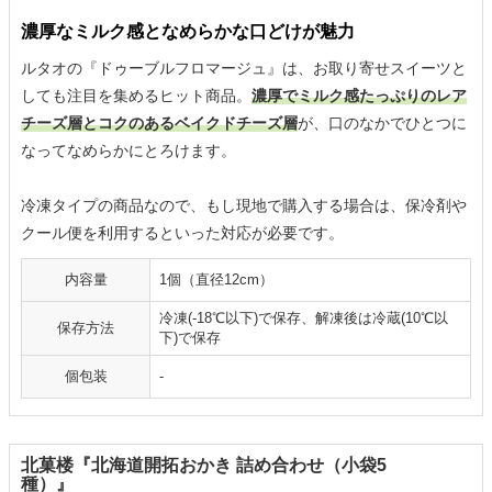
濃厚なミルク感となめらかな口どけが魅力
ルタオの『ドゥーブルフロマージュ』は、お取り寄せスイーツと
しても注目を集めるヒット商品。
濃厚でミルク感たっぷりのレア
チーズ層とコクのあるベイクドチーズ層
が、口のなかでひとつに
なってなめらかにとろけます。
冷凍タイプの商品なので、もし現地で購入する場合は、保冷剤や
クール便を利用するといった対応が必要です。
内容量
1個（直径12cm）
冷凍(-18℃以下)で保存、解凍後は冷蔵(10℃以
保存方法
下)で保存
個包装
-
北菓楼『北海道開拓おかき 詰め合わせ（小袋5
種）』