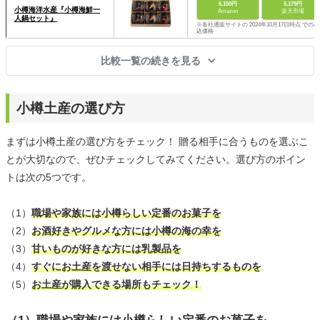
6,150円
5,179円
小樽海洋水産『小樽海鮮一
Amazon
楽天市場
人鍋セット』
※各社通販サイトの 2024年10月17日時点 での税
込価格
比較一覧の続きを見る
小樽土産の選び方
まずは小樽土産の選び方をチェック！ 贈る相手に合うものを選ぶこ
とが大切なので、ぜひチェックしてみてください。選び方のポイン
トは次の5つです。
（1）
職場や家族には小樽らしい定番のお菓子を
（2）
お酒好きやグルメな方には小樽の海の幸を
（3）
甘いものが好きな方には乳製品を
（4）
すぐにお土産を渡せない相手には日持ちするものを
（5）
お土産が購入できる場所もチェック！