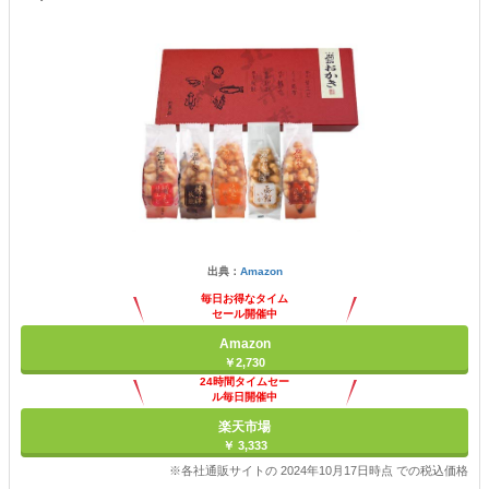
出典：
Amazon
毎日お得なタイム
セール開催中
Amazon
￥2,730
24時間タイムセー
ル毎日開催中
楽天市場
￥ 3,333
※各社通販サイトの 2024年10月17日時点 での税込価格