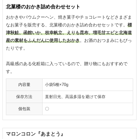
北菓楼のおかき詰め合わせセット
おかきやバウムクーヘン、焼き菓子やチョコレートなどさまざま
なお菓子を販売する、北菓楼のおかき詰め合わせセットです。
標
津秋鮭、函館いか、枝幸帆立、えりも昆布、増毛甘エビと北海道
産の素材をふんだんに使用したおかき
。お酒のおつまみにもぴっ
たりです。
高級感のある化粧箱に入っているので、贈り物にもおすすめで
す。
内容量
小袋5種×70g
保存方法
直射日光、高温多湿を避けて保存
個包装
〇
マロンコロン『あまとう』