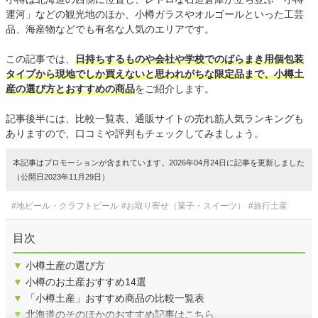
運河」などの観光地のほか、小樽ガラスやオルゴールといった工芸
品、海産物などでも有名な人気のエリアです。
この記事では、
日持ちするものや会社や学校でのばらまき用個包装
タイプから現地でしか買えないと思われがちな限定品まで、小樽土
産の選び方とおすすめの商品
をご紹介します。
記事後半には、比較一覧表、通販サイトの売れ筋人気ランキングも
ありますので、口コミや評判もチェックしてみましょう。
本記事はプロモーションが含まれています。2026年04月24日に記事を更新しました
（公開日2023年11月29日）
#地ビール・クラフトビール
#お取り寄せ（菓子・スイーツ）
#旅行土産
目次
▼
小樽土産の選び方
▼
小樽のお土産おすすめ14選
▼
「小樽土産」おすすめ商品の比較一覧表
▼
北海道のそのほかのおすすめ記事はこちら