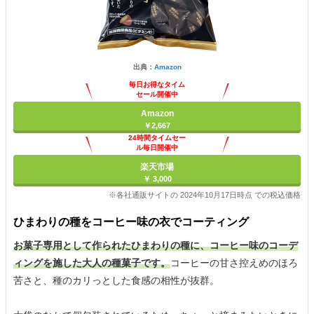
出典：
Amazon
毎日お得なタイム
セール開催中
Amazon
￥2,667
24時間タイムセー
ル毎日開催中
楽天市場
￥ 3,000
※各社通販サイトの 2024年10月17日時点 での税込価格
ひまわりの種をコーヒー味の衣でコーティング
お菓子専用として作られたひまわりの種に、コーヒー味のコーデ
ィングを施した大人の種菓子です。
コーヒーの甘さ控えめのほろ
苦さと、種のカリっとした食感の相性が抜群。