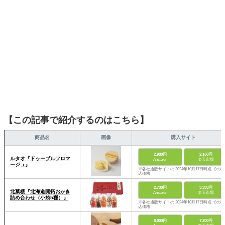
【この記事で紹介するのはこちら】
商品名
画像
購入サイト
2,980円
2,160円
ルタオ『ドゥーブルフロマ
Amazon
楽天市場
ージュ』
※各社通販サイトの 2024年10月17日時点 での税
込価格
2,730円
3,333円
北菓楼『北海道開拓おかき
Amazon
楽天市場
詰め合わせ（小袋5種）』
※各社通販サイトの 2024年10月17日時点 での税
込価格
8,000円
7,200円