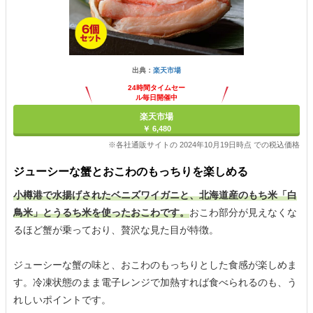
出典：
楽天市場
24時間タイムセー
ル毎日開催中
楽天市場
￥ 6,480
※各社通販サイトの 2024年10月19日時点 での税込価格
ジューシーな蟹とおこわのもっちりを楽しめる
小樽港で水揚げされたベニズワイガニと、北海道産のもち米「白
鳥米」とうるち米を使ったおこわです。
おこわ部分が見えなくな
るほど蟹が乗っており、贅沢な見た目が特徴。
ジューシーな蟹の味と、おこわのもっちりとした食感が楽しめま
す。冷凍状態のまま電子レンジで加熱すれば食べられるのも、う
れしいポイントです。