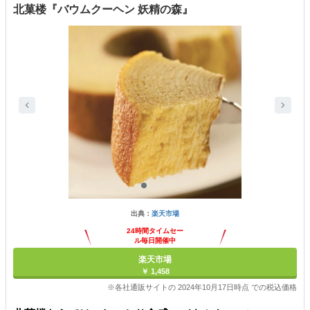
北菓楼『バウムクーヘン 妖精の森』
出典：
楽天市場
24時間タイムセー
ル毎日開催中
楽天市場
￥ 1,458
※各社通販サイトの 2024年10月17日時点 での税込価格