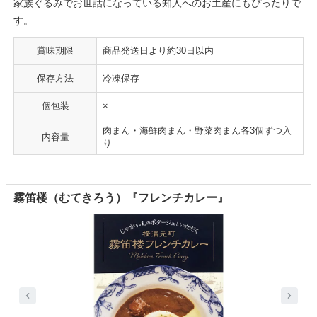
家族ぐるみでお世話になっている知人へのお土産にもぴったりで
す。
賞味期限
商品発送日より約30日以内
保存方法
冷凍保存
個包装
×
肉まん・海鮮肉まん・野菜肉まん各3個ずつ入
内容量
り
霧笛楼（むてきろう）『フレンチカレー』