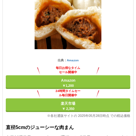
出典：
Amazon
毎日お得なタイム
セール開催中
Amazon
￥1,200
24時間タイムセー
ル毎日開催中
楽天市場
￥ 2,350
※各社通販サイトの 2025年05月28日時点 での税込価格
直径5cmのジューシーな肉まん