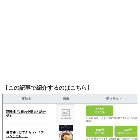
ーションを日常や仕事に活かすことを大切にし、記事では
そんな視点から選んだおすすめ作品やアイテムを紹介しま
す。
【この記事で紹介するのはこちら】
商品名
画像
購入サイト
3,780円
聘珍樓『3種の中華まん詰合
楽天市場
せ』
※各社通販サイトの 2025年6月2日時点 での税込
価格
1,080円
1,080円
霧笛楼（むてきろう）『フ
楽天市場
Yahoo!ショッピング
レンチカレー』
※各社通販サイトの 2025年11月7日時点 での税