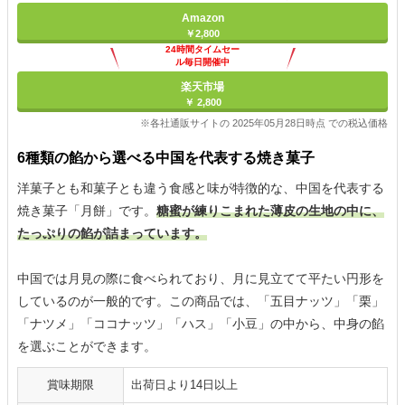
Amazon
￥2,800
24時間タイムセー
ル毎日開催中
楽天市場
￥ 2,800
※各社通販サイトの 2025年05月28日時点 での税込価格
6種類の餡から選べる中国を代表する焼き菓子
洋菓子とも和菓子とも違う食感と味が特徴的な、中国を代表する
焼き菓子「月餅」です。
糖蜜が練りこまれた薄皮の生地の中に、
たっぷりの餡が詰まっています。
中国では月見の際に食べられており、月に見立てて平たい円形を
しているのが一般的です。この商品では、「五目ナッツ」「栗」
「ナツメ」「ココナッツ」「ハス」「小豆」の中から、中身の餡
を選ぶことができます。
賞味期限
出荷日より14日以上