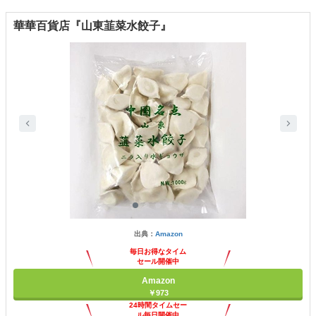
華華百貨店『山東韮菜水餃子』
出典：
Amazon
毎日お得なタイム
セール開催中
Amazon
￥973
24時間タイムセー
ル毎日開催中