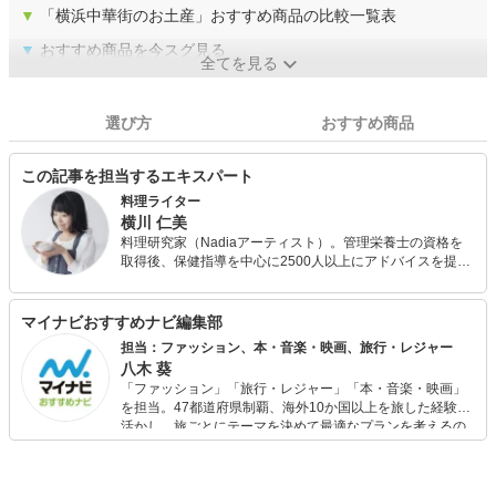
▼
「横浜中華街のお土産」おすすめ商品の比較一覧表
▼
おすすめ商品を今スグ見る
全てを見る
選び方
おすすめ商品
この記事を担当するエキスパート
料理ライター
横川 仁美
料理研究家（Nadiaアーティスト）。管理栄養士の資格を
取得後、保健指導を中心に2500人以上にアドバイスを提
供。現在はコラム執筆・監修、レシピ作成を中心に活動。
特に家庭的な料理の考案に力を入れ、企業のブランドイメ
ージやコンセプトに沿った料理を提案し、消費者に商品の
マイナビおすすめナビ編集部
価値を伝える役割を果たしている。
担当：ファッション、本・音楽・映画、旅行・レジャー
八木 葵
「ファッション」「旅行・レジャー」「本・音楽・映画」
を担当。47都道府県制覇、海外10か国以上を旅した経験を
活かし、旅ごとにテーマを決めて最適なプランを考えるの
が得意。また、アパレルショップでの販売経験もあり。誰
でも手軽に楽しめるプチプラとトレンドを取り入れたコー
ディネートを提案します。本や映画から受けたインスピレ