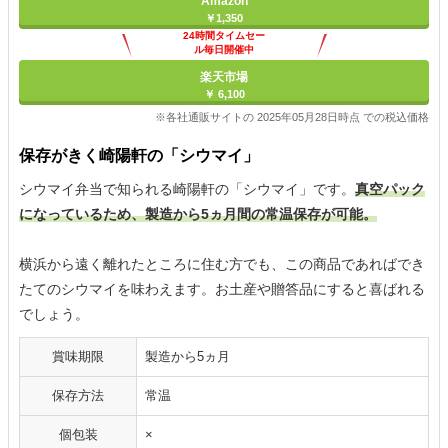
Amazon
￥1,350
24時間タイムセー
ル毎日開催中
楽天市場
￥ 6,100
※各社通販サイトの 2025年05月28日時点 での税込価格
保存がきく崎陽軒の「シウマイ」
シウマイ弁当で知られる崎陽軒の「シウマイ」です。
真空パック
になっているため、製造から5ヵ月間の常温保存が可能。
横浜から遠く離れたところに住む方でも、この商品であればでき
たてのシウマイを味わえます。お土産や贈答品にすると喜ばれる
でしょう。
賞味期限
製造から5ヵ月
保存方法
常温
個包装
×