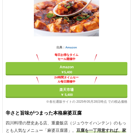
出典：
Amazon
毎日お得なタイム
セール開催中
Amazon
￥5,400
24時間タイムセー
ル毎日開催中
楽天市場
￥ 5,400
※各社通販サイトの 2025年05月28日時点 での税込価格
辛さと旨味がつまった本格麻婆豆腐
四川料理の歴史ある店、重慶飯店（ジュウケイハンテン）のもっ
とも人気なメニュー「麻婆豆腐醤」。
豆腐を一丁用意すれば、家