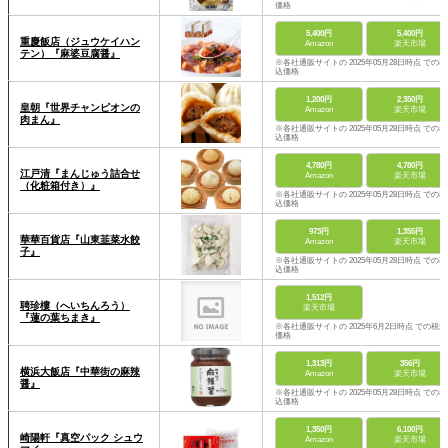
価格
5,400円
5,400円
重慶飯店（ジュウケイハン
Amazon
楽天市場
テン）『麻婆豆腐醤』
※各社通販サイトの 2025年05月28日時点 での税
込価格
1,200円
2,350円
皇朝『世界チャンピオンの
Amazon
楽天市場
肉まん』
※各社通販サイトの 2025年05月28日時点 での税
込価格
4,780円
4,780円
江戸清『まんじゅう詰合せ
Amazon
楽天市場
（化粧箱付き）』
※各社通販サイトの 2025年05月28日時点 での税
込価格
973円
1,355円
華華百貨店『山東韮菜水餃
Amazon
楽天市場
子』
※各社通販サイトの 2025年05月28日時点 での税
込価格
1,512円
聘珍樓（へいちんろう）
楽天市場
『蓮の葉ちまき』
※各社通販サイトの 2025年6月2日時点 での税込
価格
1,313円
356円
横浜大飯店『中華街の麻辣
Amazon
楽天市場
醤』
※各社通販サイトの 2025年05月28日時点 での税
込価格
1,350円
6,100円
崎陽軒『真空パック シュウ
Amazon
楽天市場