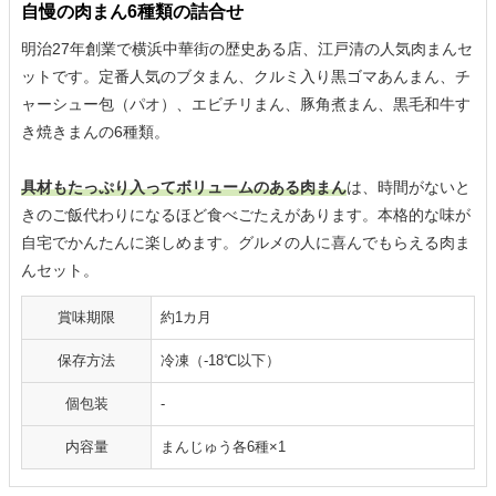
自慢の肉まん6種類の詰合せ
明治27年創業で横浜中華街の歴史ある店、江戸清の人気肉まんセ
ットです。定番人気のブタまん、クルミ入り黒ゴマあんまん、チ
ャーシュー包（パオ）、エビチリまん、豚角煮まん、黒毛和牛す
き焼きまんの6種類。
具材もたっぷり入ってボリュームのある肉まん
は、時間がないと
きのご飯代わりになるほど食べごたえがあります。本格的な味が
自宅でかんたんに楽しめます。グルメの人に喜んでもらえる肉ま
んセット。
賞味期限
約1カ月
保存方法
冷凍（-18℃以下）
個包装
-
内容量
まんじゅう各6種×1