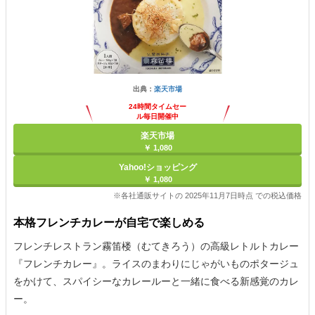
出典：
楽天市場
24時間タイムセー
ル毎日開催中
楽天市場
￥ 1,080
Yahoo!ショッピング
￥ 1,080
※各社通販サイトの 2025年11月7日時点 での税込価格
本格フレンチカレーが自宅で楽しめる
フレンチレストラン霧笛楼（むてきろう）の高級レトルトカレー
『フレンチカレー』。ライスのまわりにじゃがいものポタージュ
をかけて、スパイシーなカレールーと一緒に食べる新感覚のカレ
ー。