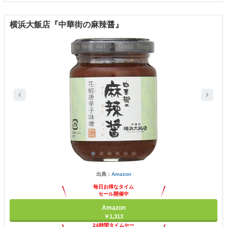
横浜大飯店『中華街の麻辣醤』
出典：
Amazon
毎日お得なタイム
セール開催中
Amazon
￥1,313
24時間タイムセー