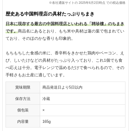
※各社通販サイトの 2025年6月2日時点 での税込価格
歴史ある中国料理店の具材たっぷりちまき
日本に現存する最古の中国料理店といわれる「聘珍樓」のちまき
です。
商品名にあるとおり、もち米や具材は蓮の葉で包まれてい
ており、そのほのかな香りも印象的。
もちもちした食感の米に、香辛料をきかせた鶏肉やベーコン、え
び、しいたけなどの具材がたっぷり入っており、これ1個でも食
べ応えは十分。電子レンジで温めるだけで食べられるので、その
手軽さもお土産に適しています。
賞味期限
商品発送日より5日以内
保存方法
冷蔵
個包装
×
内容量
165g