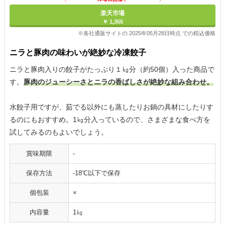
楽天市場
￥ 1,355
※各社通販サイトの 2025年05月28日時点 での税込価格
ニラと豚肉の味わいが絶妙な冷凍餃子
ニラと豚肉入りの餃子がたっぷり１㎏分（約50個）入った商品で
す。
豚肉のジューシーさとニラの香ばしさが絶妙な組み合わせ。
水餃子用ですが、茹でる以外にも蒸したりお鍋の具材にしたりす
るのにもおすすめ。1㎏分入っているので、さまざまな食べ方を
試してみるのもよいでしょう。
賞味期限
-
保存方法
-18℃以下で保存
個包装
×
内容量
1㎏