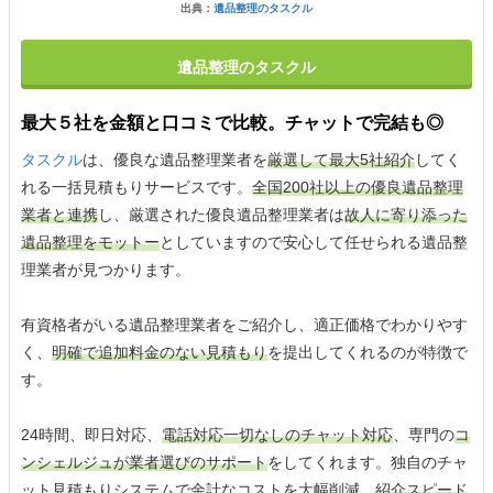
出典：
遺品整理のタスクル
遺品整理のタスクル
最大５社を金額と口コミで比較。チャットで完結も◎
タスクル
は、優良な遺品整理業者を
厳選して最大5社紹介
してく
れる一括見積もりサービスです。
全国200社以上の優良遺品整理
業者と連携
し、厳選された優良遺品整理業者は
故人に寄り添った
遺品整理をモットー
としていますので安心して任せられる遺品整
理業者が見つかります。
有資格者がいる遺品整理業者をご紹介し、適正価格でわかりやす
く、
明確で追加料金のない見積もり
を提出してくれるのが特徴で
す。
24時間、即日対応、
電話対応一切なしのチャット対応
、専門の
コ
ンシェルジュが業者選びのサポート
をしてくれます。独自のチャ
ット見積もりシステムで余計なコストを大幅削減、
紹介スピード