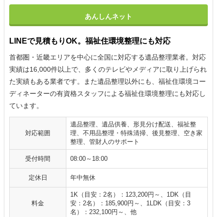
あんしんネット
LINEで見積もりOK。福祉住環境整理にも対応
首都圏・近畿エリアを中心に全国に対応する遺品整理業者。対応
実績は16,000件以上で、多くのテレビやメディアに取り上げられ
た実績もある業者です。また遺品整理以外にも、福祉住環境コー
ディネーターの有資格スタッフによる福祉住環境整理にも対応し
ています。
遺品整理、遺品供養、形見分け配送、福祉整
対応範囲
理、不用品整理・特殊清掃、後見整理、空き家
整理、管財人のサポート
受付時間
08:00～18:00
定休日
年中無休
1K（目安：2名）：123,200円～、1DK（目
料金
安：2名）：185,900円～、1LDK（目安：3
名）：232,100円～、他