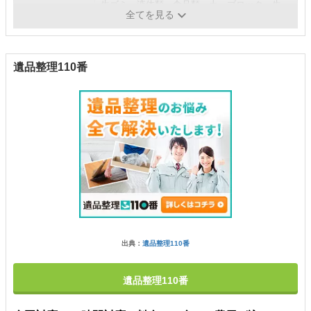
生ゴミ、液体類、食品類、土、ブロック、生
補足
全てを見る
木、砂、汚物などは回収不可
遺品整理110番
出典：
遺品整理110番
遺品整理110番