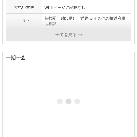
支払い方法
WEBページに記載なし
首都圏（1都3県）、近畿 ※その他の都道府県
エリア
も相談可
補足
退去時のサポートあり
全てを見る
一期一会