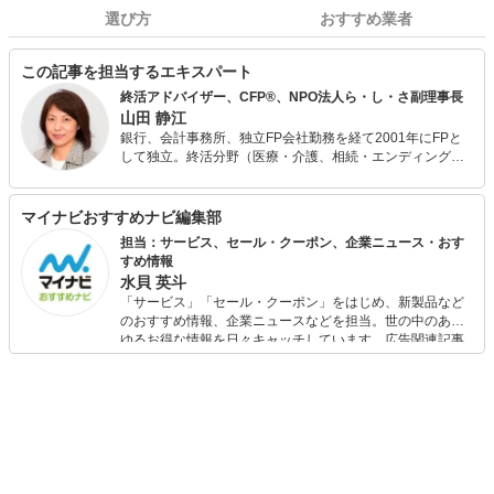
選び方
おすすめ業者
この記事を担当するエキスパート
終活アドバイザー、CFP®、NPO法人ら・し・さ副理事長
山田 静江
銀行、会計事務所、独立FP会社勤務を経て2001年にFPと
して独立。終活分野（医療・介護、相続・エンディングノ
ート、退職金・企業年金）を得意としており、現在は埼玉
県草加市で高齢のおひとりさま支援事業に携わっている。
NPO法人ら・し・さでは、エンディングノートや終活の普
マイナビおすすめナビ編集部
及活動、終活アドバイザー協会の運営も行っている。
担当：サービス、セール・クーポン、企業ニュース・おす
すめ情報
水貝 英斗
「サービス」「セール・クーポン」をはじめ、新製品など
のおすすめ情報、企業ニュースなどを担当。世の中のあら
ゆるお得な情報を日々キャッチしています。広告関連記事
の制作にも携わり、SEOの知見を活かし商品販促のプラン
ニングも行っています。