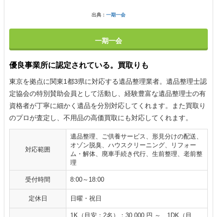
出典：
一期一会
一期一会
優良事業所に認定されている。買取りも
東京を拠点に関東1都3県に対応する遺品整理業者。遺品整理士認
定協会の特別賛助会員として活動し、経験豊富な遺品整理士の有
資格者が丁寧に細かく遺品を分別対応してくれます。また買取り
のプロが査定し、不用品の高価買取にも対応してくれます。
遺品整理、ご供養サービス、形見分けの配送、
オゾン脱臭、ハウスクリーニング、リフォー
対応範囲
ム・解体、廃車手続き代行、生前整理、老前整
理
受付時間
8:00～18:00
定休日
日曜・祝日
1K（目安：2名）：30,000 円 ～、1DK（目