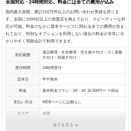
全国対応・24時間対応。料金には全ての費用が込み
国内最大規模、累計210万件以上のお問い合わせ実績を誇りま
す。全国に1000社以上の加盟店を抱えており、スピーディーな対
応が可能。料金のなかに基本サービスに関わる全ての費用が含ま
れており、特別なオプションを利用しない場合の料金が非常に分
かりやすく明朗会計で利用できます。
遺品整理・生前整理・空き家片付け・ゴミ屋敷
対応範囲
片付け・部屋片付け
受付時間
24時間受付
定休日
年中無休
料金
基本料金プラン：1R・1K 16,500円〜 ※税込
支払い方法
WEBページに記載なし
エリア
全国
補足
全てを見る