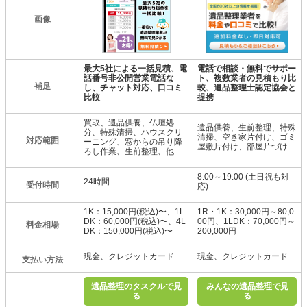
画像
最大5社による一括見積、電
電話で相談・無料でサポー
話番号非公開営業電話な
ト、複数業者の見積もり比
補足
し、チャット対応、口コミ
較、遺品整理士認定協会と
比較
提携
買取、遺品供養、仏壇処
遺品供養、生前整理、特殊
分、特殊清掃、ハウスクリ
清掃、空き家片付け、ゴミ
対応範囲
ーニング、窓からの吊り降
屋敷片付け、部屋片づけ
ろし作業、生前整理、他
8:00～19:00 (土日祝も対
24時間
受付時間
応)
1K：15,000円(税込)〜、1L
1R・1K：30,000円～80,0
DK：60,000円(税込)〜、4L
00円、1LDK：70,000円～
料金相場
DK：150,000円(税込)〜
200,000円
現金、クレジットカード
現金、クレジットカード
支払い方法
遺品整理のタスクルで見
みんなの遺品整理で見
る
る