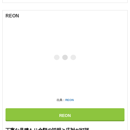
REON
出典：
REON
REON