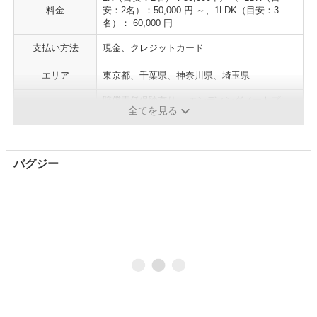
料金
安：2名）：50,000 円 ～、1LDK（目安：3
名）： 60,000 円
支払い方法
現金、クレジットカード
エリア
東京都、千葉県、神奈川県、埼玉県
賠償責任保険有り エンディングノートプレ
補足
全てを見る
ゼント
バグジー