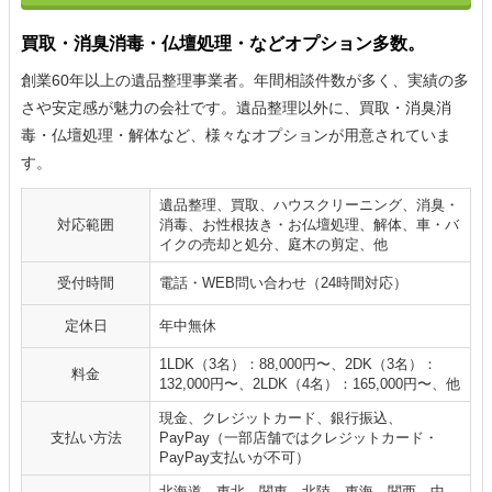
買取・消臭消毒・仏壇処理・などオプション多数。
創業60年以上の遺品整理事業者。年間相談件数が多く、実績の多
さや安定感が魅力の会社です。遺品整理以外に、買取・消臭消
毒・仏壇処理・解体など、様々なオプションが用意されていま
す。
遺品整理、買取、ハウスクリーニング、消臭・
対応範囲
消毒、お性根抜き・お仏壇処理、解体、車・バ
イクの売却と処分、庭木の剪定、他
受付時間
電話・WEB問い合わせ（24時間対応）
定休日
年中無休
1LDK（3名）：88,000円〜、2DK（3名）：
料金
132,000円〜、2LDK（4名）：165,000円〜、他
現金、クレジットカード、銀行振込、
支払い方法
PayPay（一部店舗ではクレジットカード・
PayPay支払いが不可）
北海道、東北、関東、北陸、東海、関西、中