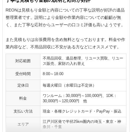
丁寧な見積もり金額の説明と応対が好評
REONは見積もり金額と内容についての丁寧な説明が好評の遺品
整理業者です。説明により金額や作業内容についての齟齬が無
く、また丁寧な応対からユーザーの口コミ評価も高いようです。
また見積もりは出張費用を含め無料となっております。料金や作
業内容など、不用品回収に不安がある方などにオススメです。
不用品回収、遺品整理、リユース買取、リユー
対応範囲
ス販売、家財の入れ替え
受付時間
8:00～18:00
定休日
毎週火曜日（水曜日は不定休）
ワンルーム：30,000円～100,000円、1DK：
料金
30,000円～120,000円 他
支払い方法
現金・各種クレジットカード・PayPay・振込
江戸川区発で半径25km圏内の埼玉・東京・神
エリア
奈川・千葉