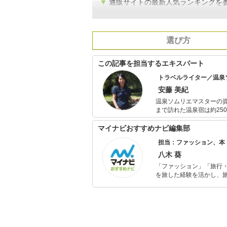
▼
通販サイトの最新人気ランキングを
選び方
この記事を担当するエキスパート
トラベルライター／温泉
安藤 美紀
温泉ソムリエマスターの
まで訪れた温泉宿は約25
泉健康指導士の資格も取
マイナビおすすめナビ編集部
担当：ファッション、本
八木 葵
「ファッション」「旅行・
を旅した経験を活かし、
ョップでの販売経験もあ
を提案します。本や映画
ではそんな視点から選ん