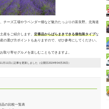
5
、チーズ工場やラベンダー畑など魅力たっぷりの富良野。北海道
6
土産をご紹介します。
定番品からばらまきできる個包装タイプ
な
7
産の選び方ポイントもありますので、ぜひ参考にしてください。
お取り寄せグルメを楽しむこともできますよ。
8
1月11日に記事を更新しました（公開日2024年04月26日）
9
1
商品の比較一覧表