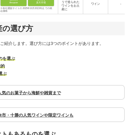
うで造られた
Amazon
楽天市場
ワイン
-
ワインをお土
※各社通販サイトの 2025年10月20日時点 での税
産に
込価格
産の選び方
ご紹介します。選び方には3つのポイントがあります。
のを選ぶ
想的
選ぶ
人気のお菓子から海鮮や雑貨まで
余市・十勝の人気ワインや限定ワインも
クトもあるものを選ぶ