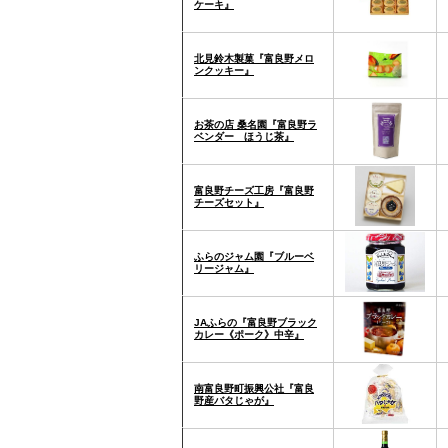
ケーキ』
北見鈴木製菓『富良野メロ
ンクッキー』
お茶の店 桑名園『富良野ラ
ベンダー ほうじ茶』
富良野チーズ工房『富良野
チーズセット』
ふらのジャム園『ブルーベ
リージャム』
JAふらの『富良野ブラック
カレー《ポーク》中辛』
南富良野町振興公社『富良
野産バタじゃが』