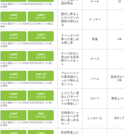
ケーキ
日
認定商品
※各社通販サイトの 2025年10月20日時点 での税
込価格
贅沢に香るふ
1,460円
1,080円
らのメロンの
Amazon
楽天市場
クッキー
-
風味が味わえ
※各社通販サイトの 2025年11月7日時点 での税込
る
価格
1,326円
1,326円
ラベンダーの
Amazon
楽天市場
香りが楽しめ
茶葉
1年
る焙じ茶
※各社通販サイトの 2025年10月20日時点 での税
込価格
チーズ好きに
5,980円
6,183円
喜ばれる富良
Amazon
楽天市場
チーズ
-
野チーズセッ
※各社通販サイトの 2025年10月20日時点 での税
ト
込価格
ブルーベリー
1,500円
4,180〜円
の果実感がし
発送日から約
Amazon
楽天市場
ジャム
っかり味わえ
2年
※各社通販サイトの 2025年10月20日時点 での税
るジャム
込価格
とろとろに煮
1,660円
1,659円
込んだポーク
Amazon
楽天市場
カレー
製造より2年
とバターのコ
※各社通販サイトの 2025年10月20日時点 での税
クが美味しい
込価格
北海道のじゃ
1,200円
756円
がバターが手
Amazon
楽天市場
じゃがいも
約2ヶ月
軽に楽しめる
※各社通販サイトの 2025年10月20日時点 での税
セット
込価格
富良野産ぶど
1,650円
1,760円