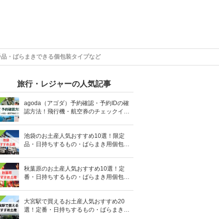
番品・ばらまきできる個包装タイプなど
旅行・レジャーの人気記事
agoda（アゴダ）予約確認・予約IDの確
認方法！飛行機・航空券のチェックイン
手順と照会番号の調べ方も
池袋のお土産人気おすすめ10選！限定
品・日持ちするもの・ばらまき用個包装
タイプも
秋葉原のお土産人気おすすめ10選！定
番・日持ちするもの・ばらまき用個包装
タイプも
大宮駅で買えるお土産人気おすすめ20
選！定番・日持ちするもの・ばらまき用
の個包装タイプも