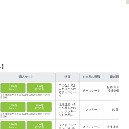
ら】
購入サイト
特徴
お土産の種類
賞味期限
口のなかでふ
2,670円
1,820円
お届け日から
んわりとろけ
Amazon
楽天市場
チーズケーキ
冷凍60日以
るチーズケー
上
※各社通販サイトの 2025年10月20日時点 での税
キ
込価格
北海道産バタ
1,800円
3,090円
ーが香るかわ
Amazon
楽天市場
クッキー
90日
いいクッキー
※各社通販サイトの 2025年10月20日時点 での税
をお土産に
込価格
5,290円
1,430円
メイドインフ
スフレチーズ
冷凍保管120
Amazon
楽天市場
ラノの第1号