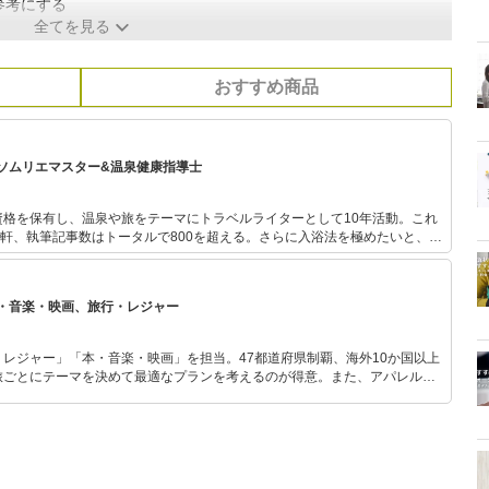
参考にする
全てを見る
おすすめ商品
ソムリエマスター&温泉健康指導士
資格を保有し、温泉や旅をテーマにトラベルライターとして10年活動。これ
0軒、執筆記事数はトータルで800を超える。さらに入浴法を極めたいと、温
得。お家でも入浴剤や入浴法を研究しながら温泉気分を楽しんでいる。
・音楽・映画、旅行・レジャー
レジャー」「本・音楽・映画」を担当。47都道府県制覇、海外10か国以上
旅ごとにテーマを決めて最適なプランを考えるのが得意。また、アパレルシ
り。誰でも手軽に楽しめるプチプラとトレンドを取り入れたコーディネート
から受けたインスピレーションを日常や仕事に活かすことを大切にし、記事
だおすすめ作品やアイテムを紹介します。