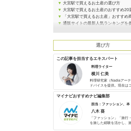
▼
大宮駅で買えるお土産の選び方
▼
大宮駅で買えるお土産のおすすめ20
▼
「大宮駅で買えるお土産」おすすめ
▼
通販サイトの最新人気ランキングを
選び方
この記事を担当するエキスパート
料理ライター
横川 仁美
料理研究家（Nadiaア
ドバイスを提供。現在は
を入れ、企業のブランド
役割を果たしている。
マイナビおすすめナビ編集部
担当：ファッション、本
八木 葵
「ファッション」「旅行・
を旅した経験を活かし、
ョップでの販売経験もあ