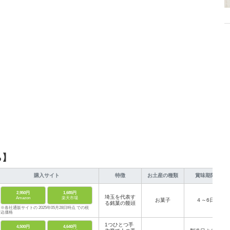
から受けたインスピレーションを日常や仕事に活かすことを大切にし、記事
だおすすめ作品やアイテムを紹介します。
ら】
購入サイト
特徴
お土産の種類
賞味期限
2,950円
1,685円
埼玉を代表す
Amazon
楽天市場
お菓子
４～6日
る銘菓の饅頭
※各社通販サイトの 2025年05月28日時点 での税
込価格
1つひとつ手
4,500円
4,640円