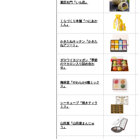
菓匠右門『いも恋』
くらづくり本舗『べにあか
くん』
かきたねキッチン『かきた
ねアソート』
ダロワイヨジャポン『季節
のマカロン入り詰め合わ
せ』
梅林堂『やわらか4種ミック
ス』
シーキューブ『焼きティラ
ミス』
山田屋『山田屋まんじゅ
う』