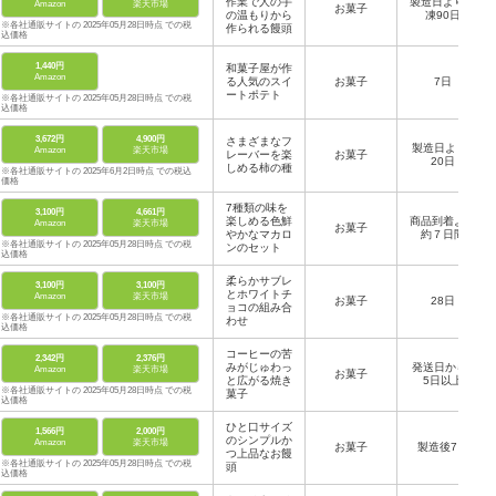
作業で人の手
製造日より冷
Amazon
楽天市場
お菓子
の温もりから
凍90日
※各社通販サイトの 2025年05月28日時点 での税
作られる饅頭
込価格
1,440円
和菓子屋が作
Amazon
る人気のスイ
お菓子
7日
ートポテト
※各社通販サイトの 2025年05月28日時点 での税
込価格
3,672円
4,900円
さまざまなフ
製造日より1
Amazon
楽天市場
レーバーを楽
お菓子
20日
しめる柿の種
※各社通販サイトの 2025年6月2日時点 での税込
価格
7種類の味を
3,100円
4,661円
楽しめる色鮮
商品到着より
Amazon
楽天市場
お菓子
やかなマカロ
約７日間
※各社通販サイトの 2025年05月28日時点 での税
ンのセット
込価格
柔らかサブレ
3,100円
3,100円
とホワイトチ
Amazon
楽天市場
お菓子
28日
ョコの組み合
※各社通販サイトの 2025年05月28日時点 での税
わせ
込価格
コーヒーの苦
2,342円
2,376円
みがじゅわっ
発送日から3
Amazon
楽天市場
お菓子
と広がる焼き
5日以上
※各社通販サイトの 2025年05月28日時点 での税
菓子
込価格
ひと口サイズ
1,566円
2,000円
のシンプルか
Amazon
楽天市場
お菓子
製造後7日
つ上品なお饅
※各社通販サイトの 2025年05月28日時点 での税
頭
込価格