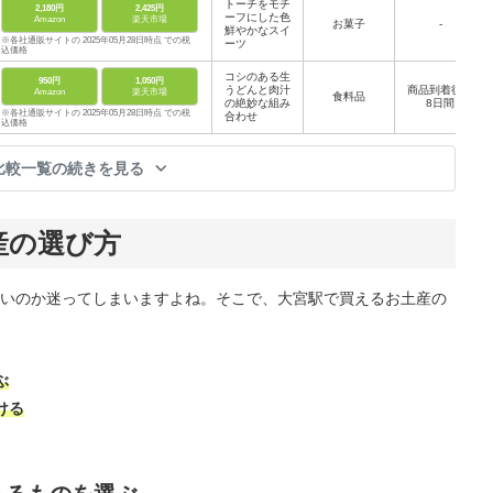
トーチをモチ
2,180円
2,425円
ーフにした色
Amazon
楽天市場
お菓子
-
鮮やかなスイ
※各社通販サイトの 2025年05月28日時点 での税
ーツ
込価格
コシのある生
950円
1,050円
うどんと肉汁
商品到着後約
Amazon
楽天市場
食料品
の絶妙な組み
8日間
※各社通販サイトの 2025年05月28日時点 での税
合わせ
込価格
比較一覧の続きを見る
産の選び方
いのか迷ってしまいますよね。そこで、大宮駅で買えるお土産の
ぶ
ける