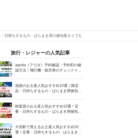
番・日持ちするもの・ばらまき用の個包装タイプも
旅行・レジャーの人気記事
agoda（アゴダ）予約確認・予約IDの確
認方法！飛行機・航空券のチェックイン
手順と照会番号の調べ方も
池袋のお土産人気おすすめ10選！限定
品・日持ちするもの・ばらまき用個包装
タイプも
秋葉原のお土産人気おすすめ10選！定
番・日持ちするもの・ばらまき用個包装
タイプも
大宮駅で買えるお土産人気おすすめ20
選！定番・日持ちするもの・ばらまき用
の個包装タイプも