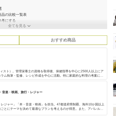
選
商品の比較一覧表
参考にする
全てを見る
おすすめ商品
ーティスト）。管理栄養士の資格を取得後、保健指導を中心に2500人以上にア
コラム執筆・監修、レシピ作成を中心に活動。特に家庭的な料理の考案に力
イメージやコンセプトに沿った料理を提案し、消費者に商品の価値を伝える
・音楽・映画、旅行・レジャー
レジャー」「本・音楽・映画」を担当。47都道府県制覇、海外10か国以上
旅ごとにテーマを決めて最適なプランを考えるのが得意。また、アパレルシ
り。誰でも手軽に楽しめるプチプラとトレンドを取り入れたコーディネート