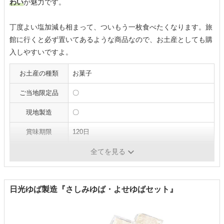
わい
が魅力です。
丁度よい塩加減も相まって、ついもう一枚食べたくなります。旅
館に行くと必ず置いてあるような商品なので、お土産としても購
入しやすいですよ。
お土産の種類
お菓子
ご当地限定品
〇
現地製造
〇
賞味期限
120日
個包装
○
全てを見る
日光ゆば製造『さしみゆば・よせゆばセット』