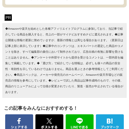
PR
◆Amazonや楽天を始めとした各種アフィリエイトプログラムに参加しており、当記事で紹
介している商品を購入すると、売上の一部がマイナビおすすめナビに還元されます。◆記事
公開後も情報の更新に努めていますが、最新の情報とは異なる場合があります。（更新日は
記事上部に表示しています）◆記事中のコンテンツは、エキスパートの選定した商品やコメ
ントを除き、すべて編集部の責任において制作されており、広告出稿の有無に影響を受ける
ことはありません。◆アンケートや外部サイトから提供を受けるコメントは、一部内容を編
集して掲載しています。◆「選び方」で紹介している情報は、必ずしも個々の商品の安全
性・有効性を示しているわけではありません。商品を選ぶときの参考情報としてご利用くだ
さい。◆商品スペックは、メーカーや発売元のホームページ、Amazonや楽天市場などの販
売店の情報を参考にしています。◆レビューで試した商品は記事作成時のもので、その後、
商品のリニューアルによって仕様が変更されていたり、製造・販売が中止されている場合が
あります。
この記事をみんなにおすすめする！