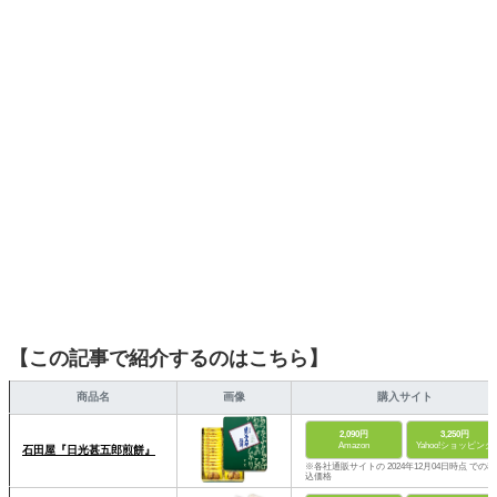
でも手軽に楽しめるプチプラとトレンドを取り入れたコー
ディネートを提案します。本や映画から受けたインスピレ
ーションを日常や仕事に活かすことを大切にし、記事では
そんな視点から選んだおすすめ作品やアイテムを紹介しま
す。
【この記事で紹介するのはこちら】
商品名
画像
購入サイト
2,090円
3,250円
Amazon
Yahoo!ショッピング
石田屋『日光甚五郎煎餅』
※各社通販サイトの 2024年12月04日時点 での税
込価格