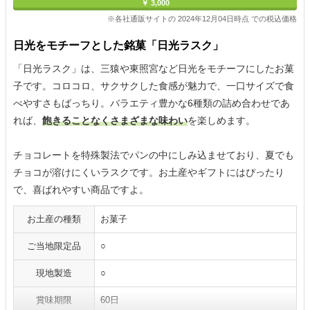
￥ 3,000
※各社通販サイトの 2024年12月04日時点 での税込価格
日光をモチーフとした銘菓「日光ラスク」
「日光ラスク」は、三猿や東照宮など日光をモチーフにしたお菓
子です。コロコロ、サクサクした食感が魅力で、一口サイズで食
べやすさもばっちり。バラエティ豊かな6種類の詰め合わせであ
れば、
飽きることなくさまざまな味わい
を楽しめます。
チョコレートを特殊製法でパンの中にしみ込ませており、夏でも
チョコが溶けにくいラスクです。お土産やギフトにはぴったり
で、喜ばれやすい商品ですよ。
お土産の種類
お菓子
ご当地限定品
○
現地製造
○
賞味期限
60日