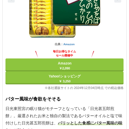
出典：
Amazon
毎日お得なタイム
セール開催中
Amazon
￥2,090
Yahoo!ショッピング
￥ 3,250
※各社通販サイトの 2024年12月04日時点 での税込価格
バター風味が食欲をそそる
日光東照宮の眠り猫がモチーフとなっている「日光甚五郎煎
餅」。厳選されたお米と独自の製法であるバターオイルと塩で味
付けした日光甚五郎煎餅は、
パリッとした食感にバター風味の味