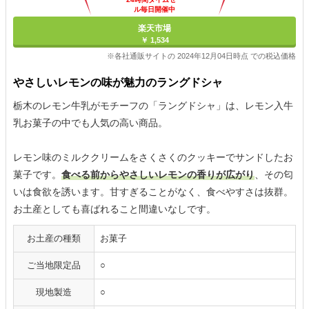
ル毎日開催中
楽天市場
￥ 1,534
※各社通販サイトの 2024年12月04日時点 での税込価格
やさしいレモンの味が魅力のラングドシャ
栃木のレモン牛乳がモチーフの「ラングドシャ」は、レモン入牛
乳お菓子の中でも人気の高い商品。
レモン味のミルククリームをさくさくのクッキーでサンドしたお
菓子です。
食べる前からやさしいレモンの香りが広がり
、その匂
いは食欲を誘います。甘すぎることがなく、食べやすさは抜群。
お土産としても喜ばれること間違いなしです。
お土産の種類
お菓子
ご当地限定品
○
現地製造
○