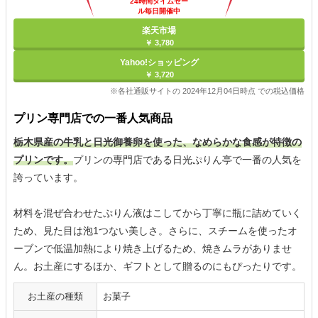
24時間タイムセー
ル毎日開催中
楽天市場
￥ 3,780
Yahoo!ショッピング
￥ 3,720
※各社通販サイトの 2024年12月04日時点 での税込価格
プリン専門店での一番人気商品
栃木県産の牛乳と日光御養卵を使った、なめらかな食感が特徴の
プリンです。
プリンの専門店である日光ぷりん亭で一番の人気を
誇っています。
材料を混ぜ合わせたぷりん液はこしてから丁寧に瓶に詰めていく
ため、見た目は泡1つない美しさ。さらに、スチームを使ったオ
ーブンで低温加熱により焼き上げるため、焼きムラがありませ
ん。お土産にするほか、ギフトとして贈るのにもぴったりです。
お土産の種類
お菓子