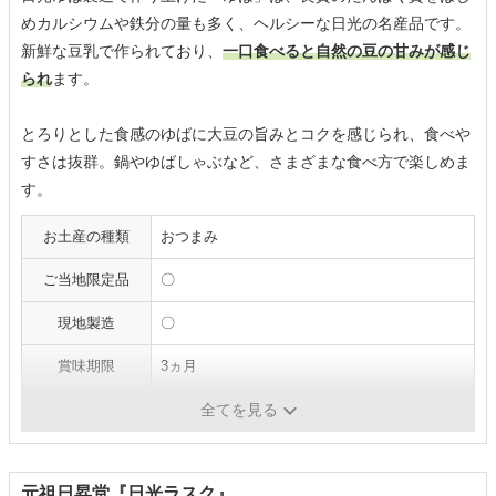
めカルシウムや鉄分の量も多く、ヘルシーな日光の名産品です。
新鮮な豆乳で作られており、
一口食べると自然の豆の甘みが感じ
られ
ます。
とろりとした食感のゆばに大豆の旨みとコクを感じられ、食べや
すさは抜群。鍋やゆばしゃぶなど、さまざまな食べ方で楽しめま
す。
お土産の種類
おつまみ
ご当地限定品
〇
現地製造
〇
賞味期限
3ヵ月
個包装
200g
全てを見る
元祖日昇堂『日光ラスク』