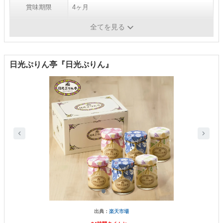
賞味期限
4ヶ月
個包装
140g
全てを見る
日光ぷりん亭『日光ぷりん』
出典：
楽天市場