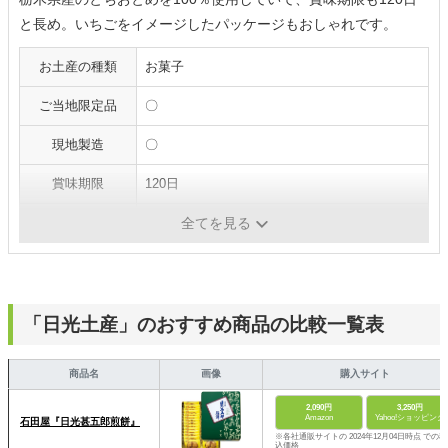
と長め。いちごをイメージしたパッケージもおしゃれです。
お土産の種類
お菓子
ご当地限定品
〇
現地製造
〇
賞味期限
120日
個包装
〇
全てを見る
「日光土産」のおすすめ商品の比較一覧表
商品名
画像
購入サイト
2,090円
3,250円
Amazon
Yahoo!ショッピング
石田屋『日光甚五郎煎餅』
※各社通販サイトの 2024年12月04日時点 での税
込価格