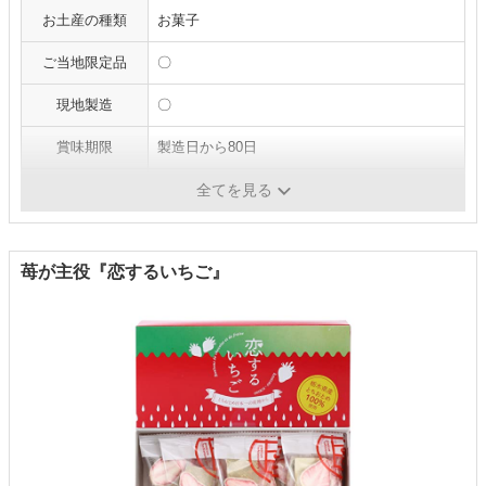
お土産の種類
お菓子
ご当地限定品
〇
現地製造
〇
賞味期限
製造日から80日
個包装
〇
全てを見る
苺が主役『恋するいちご』