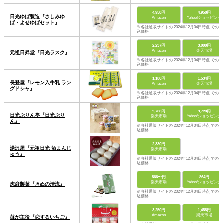
4,958円
4,958円
日光ゆば製造『さしみゆ
Amazon
Yahoo!ショッピング
ば・よせゆばセット』
※各社通販サイトの 2024年12月04日時点 での税
込価格
2,237円
3,000円
Amazon
楽天市場
元祖日昇堂『日光ラスク』
※各社通販サイトの 2024年12月04日時点 での税
込価格
1,180円
1,534円
長登屋『レモン入牛乳 ラン
Amazon
楽天市場
グドシャ』
※各社通販サイトの 2024年12月04日時点 での税
込価格
3,780円
3,720円
日光ぷりん亭『日光ぷり
楽天市場
Yahoo!ショッピング
ん』
※各社通販サイトの 2024年12月04日時点 での税
込価格
2,330円
湯沢屋『元祖日光 酒まんじ
楽天市場
ゅう』
※各社通販サイトの 2024年12月04日時点 での税
込価格
866〜円
864円
楽天市場
Yahoo!ショッピング
虎彦製菓『きぬの清流』
※各社通販サイトの 2024年12月04日時点 での税
込価格
3,250円
1,458円
Amazon
楽天市場
苺が主役『恋するいちご』