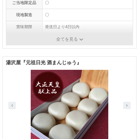
ご当地限定品
〇
現地製造
〇
賞味期限
発送日より4日以内
個包装
〇
全てを見る
湯沢屋『元祖日光 酒まんじゅう』