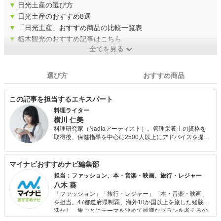
▼
日光土産の選び方
▼
日光土産のおすすめ8選
▼
「日光土産」おすすめ商品の比較一覧表
▼
栃木観光のおすすめ記事はこちら
全てを見る
選び方
おすすめ商品
この記事を担当するエキスパート
料理ライター
横川 仁美
料理研究家（Nadiaアーティスト）。管理栄養士の資格を
取得後、保健指導を中心に2500人以上にアドバイスを提
供。現在はコラム執筆・監修、レシピ作成を中心に活動。
特に家庭的な料理の考案に力を入れ、企業のブランドイメ
ージやコンセプトに沿った料理を提案し、消費者に商品の
マイナビおすすめナビ編集部
価値を伝える役割を果たしている。
担当：ファッション、本・音楽・映画、旅行・レジャー
八木 葵
「ファッション」「旅行・レジャー」「本・音楽・映画」
を担当。47都道府県制覇、海外10か国以上を旅した経験を
活かし、旅ごとにテーマを決めて最適なプランを考えるの
が得意。また、アパレルショップでの販売経験もあり。誰