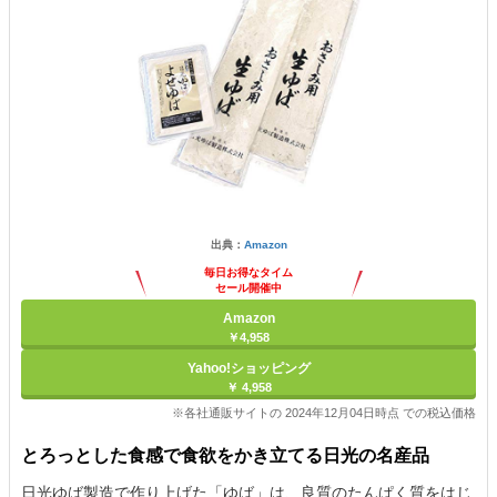
出典：
Amazon
毎日お得なタイム
セール開催中
Amazon
￥4,958
Yahoo!ショッピング
￥ 4,958
※各社通販サイトの 2024年12月04日時点 での税込価格
とろっとした食感で食欲をかき立てる日光の名産品
日光ゆば製造で作り上げた「ゆば」は、良質のたんぱく質をはじ