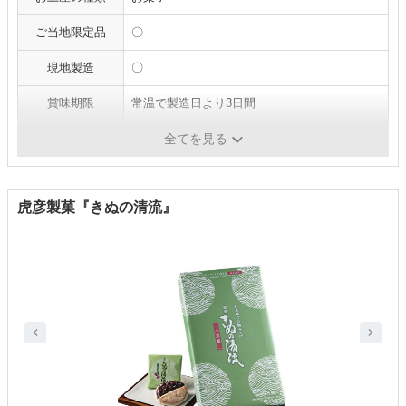
ご当地限定品
〇
現地製造
〇
賞味期限
常温で製造日より3日間
個包装
×
全てを見る
虎彦製菓『きぬの清流』