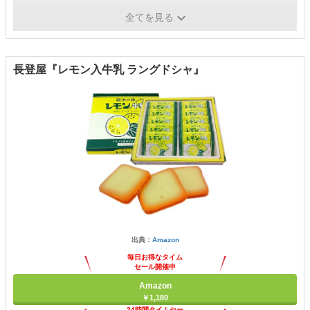
個包装
○
全てを見る
長登屋『レモン入牛乳 ラングドシャ』
出典：
Amazon
毎日お得なタイム
セール開催中
Amazon
￥1,180
24時間タイムセー