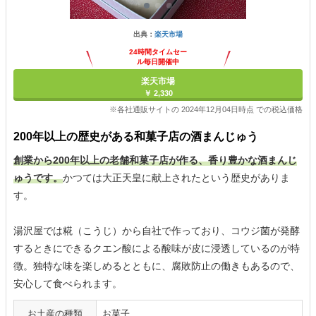
出典：
楽天市場
24時間タイムセー
ル毎日開催中
楽天市場
￥ 2,330
※各社通販サイトの 2024年12月04日時点 での税込価格
200年以上の歴史がある和菓子店の酒まんじゅう
創業から200年以上の老舗和菓子店が作る、香り豊かな酒まんじ
ゅうです。
かつては大正天皇に献上されたという歴史がありま
す。
湯沢屋では糀（こうじ）から自社で作っており、コウジ菌が発酵
するときにできるクエン酸による酸味が皮に浸透しているのが特
徴。独特な味を楽しめるとともに、腐敗防止の働きもあるので、
安心して食べられます。
お土産の種類
お菓子