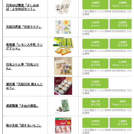
4,958円
4,958円
日光ゆば製造『さしみゆ
Amazon
Yahoo!ショッピング
ば・よせゆばセット』
※各社通販サイトの 2024年12月04日時点 での税
込価格
2,237円
3,000円
Amazon
楽天市場
元祖日昇堂『日光ラスク』
※各社通販サイトの 2024年12月04日時点 での税
込価格
1,180円
1,534円
長登屋『レモン入牛乳 ラン
Amazon
楽天市場
グドシャ』
※各社通販サイトの 2024年12月04日時点 での税
込価格
3,780円
3,720円
日光ぷりん亭『日光ぷり
楽天市場
Yahoo!ショッピング
ん』
※各社通販サイトの 2024年12月04日時点 での税
込価格
2,330円
湯沢屋『元祖日光 酒まんじ
楽天市場
ゅう』
※各社通販サイトの 2024年12月04日時点 での税
込価格
866〜円
864円
楽天市場
Yahoo!ショッピング
虎彦製菓『きぬの清流』
※各社通販サイトの 2024年12月04日時点 での税
込価格
3,250円
1,458円
Amazon
楽天市場
苺が主役『恋するいちご』
※各社通販サイトの 2024年12月04日時点 での税
込価格