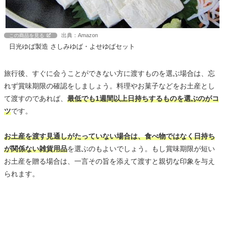
出典：Amazon
この商品を見る
日光ゆば製造 さしみゆば・よせゆばセット
旅行後、すぐに会うことができない方に渡すものを選ぶ場合は、忘
れず賞味期限の確認をしましょう。料理やお菓子などをお土産とし
て渡すのであれば、
最低でも1週間以上日持ちするものを選ぶのがコ
ツ
です。
お土産を渡す見通しがたっていない場合は、食べ物ではなく日持ち
が関係ない雑貨用品
を選ぶのもよいでしょう。もし賞味期限が短い
お土産を贈る場合は、一言その旨を添えて渡すと親切な印象を与え
られます。