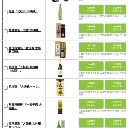
価格
5,998円
8,280円
Amazon
楽天市場
北鹿『北秋田 大吟醸』
※各社通販サイトの 2025年3月29日時点 での税
価格
5,500円
5,500円
Amazon
楽天市場
北雪酒造『北雪 大吟醸』
※各社通販サイトの 2025年3月29日時点 での税
価格
5,472円
5,500円
賀茂鶴酒造『賀茂鶴 大吟
Amazon
楽天市場
醸 双鶴』
※各社通販サイトの 2025年3月29日時点 での税
価格
1,446円
1,074円
月桂冠『月桂冠 大吟醸
Amazon
楽天市場
（生詰）』
※各社通販サイトの 2025年3月29日時点 での税
価格
1,383円
7,495円
Amazon
楽天市場
月桂冠 『大吟醸パック』
※各社通販サイトの 2025年3月29日時点 での税
価格
2,126円
2,167円
秋田県醗酵 『一滴千両 大
Amazon
楽天市場
吟醸』
※各社通販サイトの 2025年3月29日時点 での税
価格
6,520円
5,500円
宮尾酒造『〆張鶴 大吟醸
Amazon
楽天市場
金ラベル』