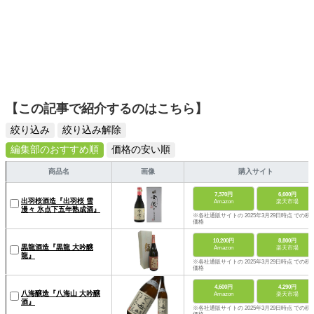
【この記事で紹介するのはこちら】
絞り込み
絞り込み解除
編集部のおすすめ順
価格の安い順
商品名
画像
購入サイト
7,370円
6,600円
出羽桜酒造『出羽桜 雪
Amazon
楽天市場
漫々 氷点下五年熟成酒』
※各社通販サイトの 2025年3月29日時点 での税
価格
10,200円
8,800円
黒龍酒造『黒龍 大吟醸
Amazon
楽天市場
龍』
※各社通販サイトの 2025年3月29日時点 での税
価格
4,600円
4,290円
八海醸造『八海山 大吟醸
Amazon
楽天市場
酒』
※各社通販サイトの 2025年3月29日時点 での税