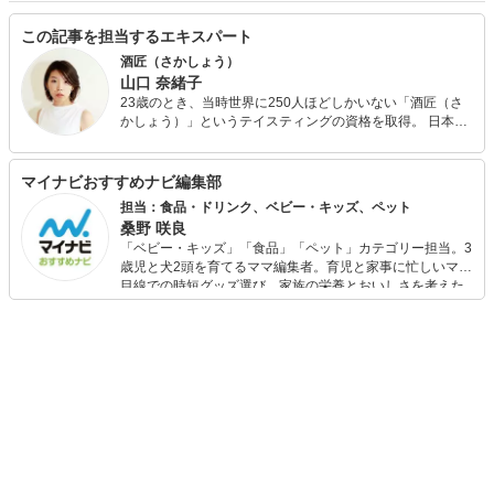
この記事を担当するエキスパート
酒匠（さかしょう）
山口 奈緒子
23歳のとき、当時世界に250人ほどしかいない「酒匠（さ
かしょう）」というテイスティングの資格を取得。 日本酒
専門webメディア立ち上げに参画した後、DeNAに入社。そ
の後、創業メンバーとしてスタートアップにジョイン。 現
在は、カナダにて酒造りとセールスを行っている。日本酒
マイナビおすすめナビ編集部
のプロとして、これまでの経験を生かして日本酒の魅力を
担当：食品・ドリンク、ベビー・キッズ、ペット
世界に伝えている。
桑野 咲良
「ベビー・キッズ」「食品」「ペット」カテゴリー担当。3
歳児と犬2頭を育てるママ編集者。育児と家事に忙しいママ
目線での時短グッズ選び、家族の栄養とおいしさを考えた
食品選び、束の間のリラックスタイムを楽しむためのスイ
ーツ選びに自信あり。鋭い目線で商品を見極め、少しでも
日々の生活が豊かになるものを紹介します。