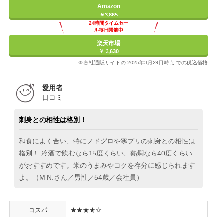
Amazon
￥3,865
24時間タイムセー
ル毎日開催中
楽天市場
￥ 3,630
※各社通販サイトの 2025年3月29日時点 での税込価格
愛用者
口コミ
刺身との相性は格別！
和食によく合い、特にノドグロや寒ブリの刺身との相性は
格別！ 冷酒で飲むなら15度くらい、熱燗なら40度くらい
がおすすめです。米のうまみやコクを存分に感じられます
よ。（M.N.さん／男性／54歳／会社員）
コスパ
★★★★☆