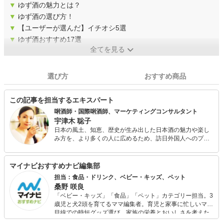
▼
ゆず酒の魅力とは？
▼
ゆず酒の選び方！
▼
【ユーザーが選んだ】イチオシ5選
▼
ゆず酒おすすめ17選
全てを見る
選び方
おすすめ商品
この記事を担当するエキスパート
唎酒師・国際唎酒師、マーケティングコンサルタント
宇津木 聡子
日本の風土、知恵、歴史が生み出した日本酒の魅力や楽し
み方を、より多くの人に広めるため、訪日外国人へのプラ
イベート日本酒体験、外国人・日本人向け日本酒にまつわ
るセミナーやイベントの企画を行っている。 外国人のプラ
イベート日本酒体験では、これまでに30か国以上から400
マイナビおすすめナビ編集部
人余りをお迎えしている。 日々の生活でも、カンパイは日
担当：食品・ドリンク、ベビー・キッズ、ペット
本酒、スキンケアは日本酒と酒粕で、そして朝晩の甘酒を
桑野 咲良
欠かさない。
「ベビー・キッズ」「食品」「ペット」カテゴリー担当。3
歳児と犬2頭を育てるママ編集者。育児と家事に忙しいママ
目線での時短グッズ選び、家族の栄養とおいしさを考えた
食品選び、束の間のリラックスタイムを楽しむためのスイ