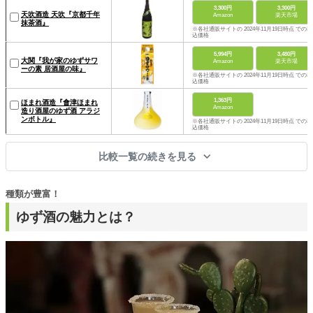
3,300円
3,300円
天吹酒造 天吹『京都千年
Amazon
楽天市場
抹茶酒』
※各社通販サイトの 2024年11月19日時点 での税
込価格
5,994円
3,480円
大関『我が家のゆずサワ
Amazon
楽天市場
ーの素 居酒屋の味』
※各社通販サイトの 2024年11月19日時点 での税
込価格
1,363円
ほまれ酒造『會津ほまれ
Amazon
造り酒屋のゆず酒 アラジ
ンボトル』
※各社通販サイトの 2024年11月19日時点 での税
込価格
比較一覧の続きを見る
種類が豊富！
ゆず酒の魅力とは？