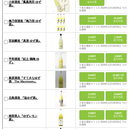
小林酒造『鳳凰美田 ゆず
楽天市場
酒』
※各社通販サイトの 2024年11月19日時点 での税
込価格
10,204円
10,164円
梅乃宿酒造『梅乃宿 ゆず
Amazon
楽天市場
酒』
※各社通販サイトの 2024年11月19日時点 での税
込価格
2,210円
1,782円
Amazon
楽天市場
宮坂醸造『真澄 ゆず酒』
※各社通販サイトの 2024年11月19日時点 での税
込価格
1,595円
1,595円
平和酒造『紀土 鶴梅 ゆ
Amazon
楽天市場
ず』
※各社通販サイトの 2024年11月19日時点 での税
込価格
9,560円
12,320〜円
麻原酒造『すてきなゆず
Amazon
楽天市場
酒 The Maximum』
※各社通販サイトの 2024年11月19日時点 での税
込価格
2,275円
19,800円
Amazon
楽天市場
北島酒造 『塩ゆず酒』
※各社通販サイトの 2024年11月19日時点 での税
込価格
3,580円
3,581円
南部美人『ゆずレモン
Amazon
楽天市場
酒』
※各社通販サイトの 2024年11月19日時点 での税
込価格