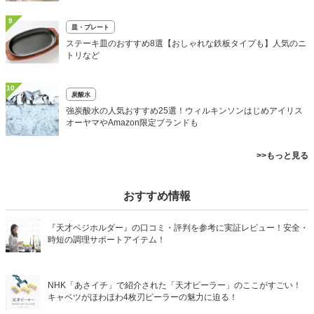
9
皿・プレート
ステーキ皿のおすすめ8選【おしゃれな鉄板タイプも】人気のニ
トリなど
10
炭酸水
強炭酸水の人気おすすめ25選！ウィルキンソンはじめアイリス
オーヤマやAmazon限定ブランドも
>>もっと見る
おすすめ情報
『天才ベジホルダー』の口コミ・評判を参考に実証レビュー！安全・
時短の調理サポートアイテム！
NHK「あさイチ」で紹介された「天才ピーラー」のここがすごい！
キャベツがほわほわ4枚刃ピーラーの魅力に迫る！