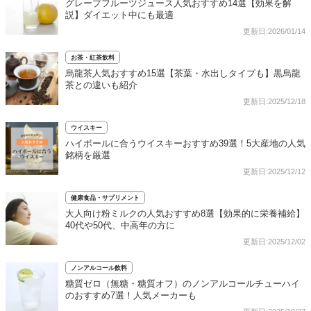
グレープフルーツジュース人気おすすめ14選【効果を解
説】ダイエット中にも最適
更新日:2026/01/14
お茶・紅茶飲料
烏龍茶人気おすすめ15選【茶葉・水出しタイプも】黒烏龍
茶との違いも紹介
更新日:2025/12/18
ウイスキー
ハイボールに合うウイスキーおすすめ39選！5大産地の人気
銘柄を厳選
更新日:2025/12/12
健康食品・サプリメント
大人向け粉ミルクの人気おすすめ8選【効果的に栄養補給】
40代や50代、中高年の方に
更新日:2025/12/02
ノンアルコール飲料
糖質ゼロ（無糖・糖質オフ）のノンアルコールチューハイ
のおすすめ7選！人気メーカーも