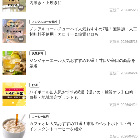
内履き・上履きに
更新日:2026/05/28
ノンアルコール飲料
ノンアルコールチューハイ人気おすすめ7選！無添加・人工
甘味料不使用・カロリー＆糖質ゼロも
更新日:2026/05/18
炭酸飲料
ジンジャーエール人気おすすめ10選！甘口や辛口の商品を
厳選
更新日:2026/04/24
お酒
ハイボール缶人気おすすめ8選【濃いめ・糖質オフ】山崎・
白州・地域限定ブランドも
更新日:2026/04/24
コーヒー飲料
カフェオレ人気おすすめ11選！市販のペットボトル・缶・
インスタントコーヒーを紹介
更新日:2026/04/20