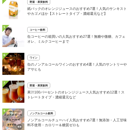
野菜・果実飲料
紙パックのオレンジジュースのおすすめ7選！人気のサンキスト
やカゴメほか【ストレートタイプ・濃縮還元など】
5
コーヒー飲料
缶コーヒーの箱買いの人気おすすめ27選！無糖や微糖、カフェ
オレ、ミルクコーヒーまで
6
ワイン
缶のノンアルコールワインのおすすめ4選！人気のサントリーや
アサヒも
7
野菜・果実飲料
果汁100パーセントのオレンジジュース人気おすすめ12選！ス
トレートタイプ・濃縮還元など
8
ノンアルコール飲料
ノンアルコールチューハイ人気おすすめ7選！無添加・人工甘味
料不使用・カロリー＆糖質ゼロも