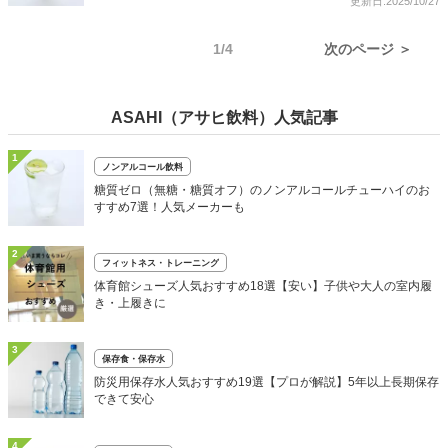
更新日:2025/10/27
1/4
次のページ ＞
ASAHI（アサヒ飲料）人気記事
1
ノンアルコール飲料
糖質ゼロ（無糖・糖質オフ）のノンアルコールチューハイのお
すすめ7選！人気メーカーも
2
フィットネス・トレーニング
体育館シューズ人気おすすめ18選【安い】子供や大人の室内履
き・上履きに
3
保存食・保存水
防災用保存水人気おすすめ19選【プロが解説】5年以上長期保存
できて安心
4