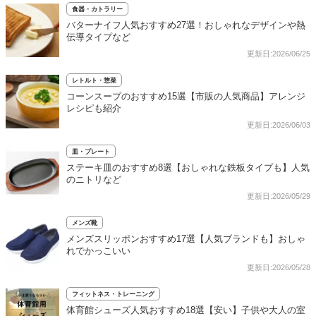
食器・カトラリー
バターナイフ人気おすすめ27選！おしゃれなデザインや熱
伝導タイプなど
更新日:2026/06/25
レトルト・惣菜
コーンスープのおすすめ15選【市販の人気商品】アレンジ
レシピも紹介
更新日:2026/06/03
皿・プレート
ステーキ皿のおすすめ8選【おしゃれな鉄板タイプも】人気
のニトリなど
更新日:2026/05/29
メンズ靴
メンズスリッポンおすすめ17選【人気ブランドも】おしゃ
れでかっこいい
更新日:2026/05/28
フィットネス・トレーニング
体育館シューズ人気おすすめ18選【安い】子供や大人の室