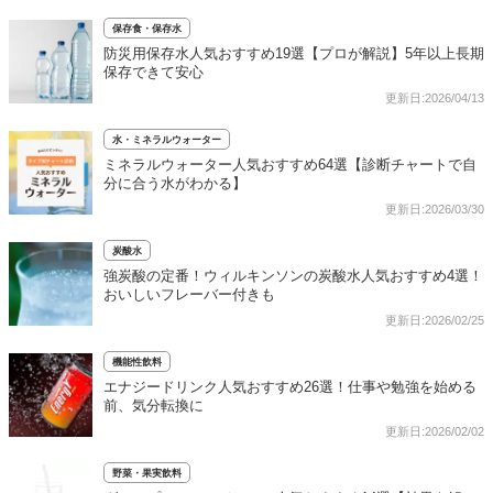
保存食・保存水
防災用保存水人気おすすめ19選【プロが解説】5年以上長期
保存できて安心
更新日:2026/04/13
水・ミネラルウォーター
ミネラルウォーター人気おすすめ64選【診断チャートで自
分に合う水がわかる】
更新日:2026/03/30
炭酸水
強炭酸の定番！ウィルキンソンの炭酸水人気おすすめ4選！
おいしいフレーバー付きも
更新日:2026/02/25
機能性飲料
エナジードリンク人気おすすめ26選！仕事や勉強を始める
前、気分転換に
更新日:2026/02/02
野菜・果実飲料