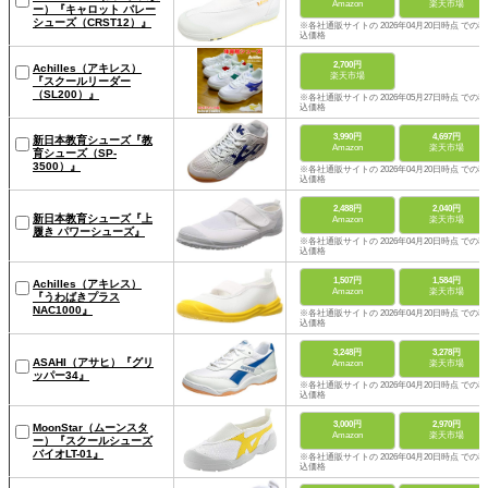
Amazon
楽天市場
ー）『キャロット バレー
シューズ（CRST12）』
※各社通販サイトの 2026年04月20日時点 での税
込価格
2,700円
Achilles（アキレス）
楽天市場
『スクールリーダー
（SL200）』
※各社通販サイトの 2026年05月27日時点 での税
込価格
3,990円
4,697円
新日本教育シューズ『教
Amazon
楽天市場
育シューズ（SP-
3500）』
※各社通販サイトの 2026年04月20日時点 での税
込価格
2,488円
2,040円
新日本教育シューズ『上
Amazon
楽天市場
履き パワーシューズ』
※各社通販サイトの 2026年04月20日時点 での税
込価格
1,507円
1,584円
Achilles（アキレス）
Amazon
楽天市場
『うわばきプラス
NAC1000』
※各社通販サイトの 2026年04月20日時点 での税
込価格
3,248円
3,278円
ASAHI（アサヒ）『グリ
Amazon
楽天市場
ッパー34』
※各社通販サイトの 2026年04月20日時点 での税
込価格
3,000円
2,970円
MoonStar（ムーンスタ
Amazon
楽天市場
ー）『スクールシューズ
バイオLT-01』
※各社通販サイトの 2026年04月20日時点 での税
込価格