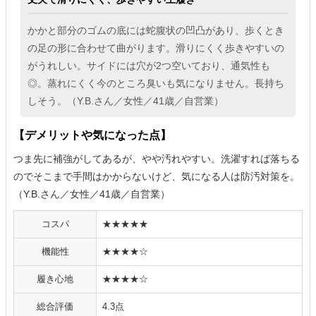
かかと部分のゴムの底には蛇腹状の凹凸があり、歩くとき
の足の形に合わせて曲がります。滑りにくく歩きやすいの
がうれしい。サイドには穴が2つ空いており、通気性も
◎。蒸れにくく今のところ臭いも気になりません。長持ち
しそう。（Y.B.さん／女性／41歳／自営業）
【デメリットや気になった点】
つま先に補強がしてあるが、やや汚れやすい。洗濯すれば落ちる
のでそこまで手間はかからないけど、気になる人は防汚対策を。
（Y.B.さん／女性／41歳／自営業）
コスパ
★★★★★
機能性
★★★★☆
履き心地
★★★★☆
総合評価
4.3点