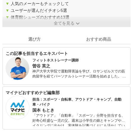
▼
人気のメーカーもチェックして
▼
ユーザーが選んだイチオシ5選
▼
体育館シューズのおすすめ13選
全てを見る
選び方
おすすめ商品
この記事を担当するエキスパート
フィットネストレーナー講師
曽谷 英之
神戸大学大学院で運動障害論を学び、ロサンゼルスでの筋
肉留学を経てパーソナルトレーナー活動を始めました。 ロ
ジカルで分かりやすい指導がトレーニング初心者の方にご
好評をいただき、パーソナルトレーニングマッチングサイ
ト 「MY TRAINERS(マイトレーナーズ)」の2018年度人気
マイナビおすすめナビ編集部
No.1トレーナーになりました。 現在は、フィットネストレ
担当：スポーツ・自転車、アウトドア・キャンプ、自動
ーナーを「一家に一台」提供するために、トレーナースク
車・バイク
ール「MY TRAINERSアカデミー」の講師を担当していま
国本 もとき
す。
「アウトドア」「自動車」「スポーツ」分野を担当する、
好奇心旺盛な一児の父。週末は小学生の娘とキャンプやサ
イクリングに出かけ、実体験を記事づくりにも活かしてい
ます。読者の「知りたい」を分かりやすく届けることをモ