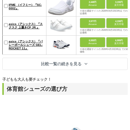
2,448円
3,190円
IFME （イフミー）『SC-
Amazon
楽天市場
0002』
※各社通販サイトの 2026年04月20日時点 での税
込価格
3,977円
4,158円
asics（アシックス）『ス
Amazon
楽天市場
クスク 上履きCP JR.』
※各社通販サイトの 2026年04月20日時点 での税
込価格
6,930円
6,999円
asics（アシックス）『バ
Amazon
楽天市場
レーボールシューズ GEL-
ROCKET 11』
※各社通販サイトの 2026年4月23日時点 での税
価格
比較一覧の続きを見る
子どもも大人も要チェック！
体育館シューズの選び方