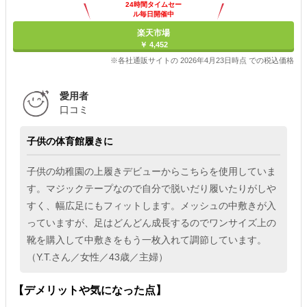
24時間タイムセー
ル毎日開催中
楽天市場
￥ 4,452
※各社通販サイトの 2026年4月23日時点 での税込価格
愛用者
口コミ
子供の体育館履きに
子供の幼稚園の上履きデビューからこちらを使用していま
す。マジックテープなので自分で脱いだり履いたりがしや
すく、幅広足にもフィットします。メッシュの中敷きが入
っていますが、足はどんどん成長するのでワンサイズ上の
靴を購入して中敷きをもう一枚入れて調節しています。
（Y.T.さん／女性／43歳／主婦）
【デメリットや気になった点】