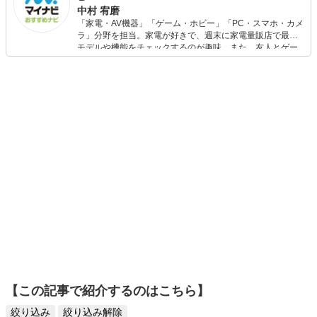
中村 宥磨
「家電・AV機器」「ゲーム・ホビー」「PC・スマホ・カメ
ラ」分野を担当。家電が好きで、週末に家電量販店で最新
モデルや機能をチェックするのが趣味。また、友人とゲー
ムを楽しみながら、新作タイトルやイベント情報もいち早
くキャッチ。記事を通して、生活の質を底上げしてくれる
スタイリッシュで使いやすい家電や、みんなで楽しめるゲ
ームを発信していきます！
【この記事で紹介するのはこちら】
絞り込み
絞り込み解除