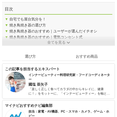
目次
▼
自宅でも屋台気分を！
▼
焼き鳥焼き器の選び方
▼
焼き鳥焼き器のおすすめ｜ユーザーが選んだイチオシ
▼
焼き鳥焼き器のおすすめ｜電気コンセント式
全てを見る
選び方
おすすめ商品
この記事を担当するエキスパート
インナービューティー料理研究家・フードコーディネータ
ー
國塩 亜矢子
「楽しく正しく食べてカラダの中からキレイに、健康
に！」をモットーに、「インナービューティー」を軸とし
たコラムの執筆やレシピ開発等を通じ、女性のライフステ
ージごとに関わる「食×美」の大切さを幅広く発信中。二児
マイナビおすすめナビ編集部
の母。 【所有資格】 女子栄養大学認定食生活指導士1級、
ベジフルビューティーアドバイザー、調味料ソムリエな
担当：家電・AV機器、PC・スマホ・カメラ、ゲーム・ホ
ど。
ビー