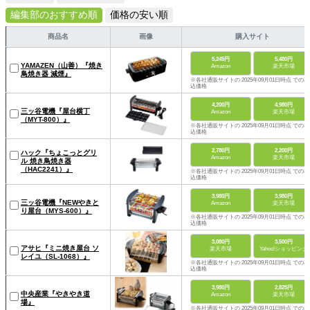
編集部のおすすめ順
価格の安い順
商品名
画像
購入サイト
5,245円
5,480円
YAMAZEN（山善）『焼き
Amazon
楽天市場
鳥焼き器 減煙』
※各社通販サイトの 2025年09月01日時点 での税
込価格
4,200円
4,980円
三ッ谷電機『屋台横丁
Amazon
楽天市場
（MYT-800）』
※各社通販サイトの 2025年09月01日時点 での税
込価格
2,780円
2,200円
ハック『ちょこっとグリ
Amazon
楽天市場
ル 焼き鳥焼き器
（HAC2241）』
※各社通販サイトの 2025年09月01日時点 での税
込価格
3,980円
3,980円
三ッ谷電機『NEWやきと
Amazon
楽天市場
り屋台（MYS-600）』
※各社通販サイトの 2025年09月01日時点 での税
込価格
3,080円
3,500円
アサヒ『ミニ焼き屋台 ソ
楽天市場
Yahoo!ショッピング
レイユ（SL-1068）』
※各社通販サイトの 2025年09月01日時点 での税
込価格
3,980円
2,825円
中央産業『やきやき道
Amazon
楽天市場
場』
※各社通販サイトの 2025年09月01日時点 での税