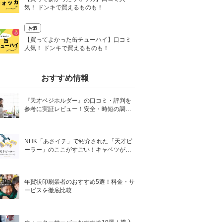
気！ ドンキで買えるものも！
お酒
0
【買ってよかった缶チューハイ】口コミ
人気！ ドンキで買えるものも！
おすすめ情報
『天才ベジホルダー』の口コミ・評判を
参考に実証レビュー！安全・時短の調理
サポートアイテム！
NHK「あさイチ」で紹介された「天才ピ
ーラー」のここがすごい！キャベツがほ
わほわ4枚刃ピーラーの魅力に迫る！
年賀状印刷業者のおすすめ5選！料金・サ
ービスを徹底比較