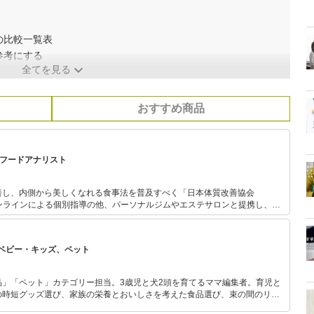
の比較一覧表
参考にする
全てを見る
おすすめ商品
、フードアナリスト
善し、内側から美しくなれる食事法を普及すべく「日本体質改善協会
まつわる美容・健康情報や今日か
体質改善メソッドを発信している。 フードアナリスト協会主催・
のなでしこ」グランプリ受賞。
ベビー・キッズ、ペット
品」「ペット」カテゴリー担当。3歳児と犬2頭を育てるママ編集者。育児と
の時短グッズ選び、家族の栄養とおいしさを考えた食品選び、束の間のリラ
めのスイーツ選びに自信あり。鋭い目線で商品を見極め、少しでも日々の生