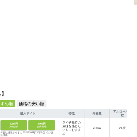
介します。
ら】
すすめ順
価格の安い順
アルコール度
購入サイト
特徴
内容量
数
ライチ独特の
2,280円
2,099円
風味を感じた
Amazon
楽天市場
700ml
24度
い方におすす
※各社通販サイトの 2025年06月23日時点 での税
め
込価格