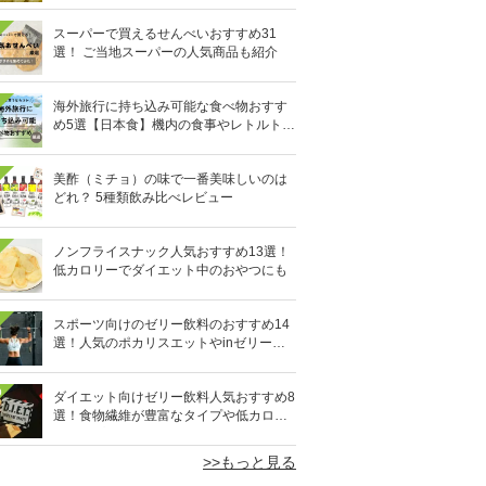
スーパーで買えるせんべいおすすめ31
選！ ご当地スーパーの人気商品も紹介
海外旅行に持ち込み可能な食べ物おすす
め5選【日本食】機内の食事やレトルト食
品など
美酢（ミチョ）の味で一番美味しいのは
どれ？ 5種類飲み比べレビュー
ノンフライスナック人気おすすめ13選！
低カロリーでダイエット中のおやつにも
スポーツ向けのゼリー飲料のおすすめ14
選！人気のポカリスエットやinゼリーな
ど
0
ダイエット向けゼリー飲料人気おすすめ8
選！食物繊維が豊富なタイプや低カロリ
ータイプなど
>>もっと見る