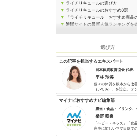
▼
ライチリキュールの選び方
▼
ライチリキュールのおすすめ8選
▼
「ライチリキュール」おすすめ商品
▼
通販サイトの最新人気ランキングを
選び方
この記事を担当するエキスパート
日本体質改善協会 代表
平林 玲美
個々の体質を根本から改
（JPCIA）」を設立。 オンラインによる個別指導の他、パーソナルジムやエステサロンと提携し、体
質改善を目的とする食事指導を行う。 また、各種メディアにて食に
ら取り入れられる簡単ダイエット・
マイナビおすすめナビ編集部
食の親善大使「第4回食
担当：食品・ドリンク、
桑野 咲良
「ベビー・キッズ」「食
家事に忙しいママ目線で
ックスタイムを楽しむた