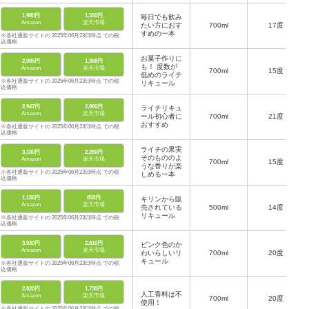
1,980円
1,550円
毎日でも飲み
Amazon
楽天市場
たい方におす
700ml
17度
すめの一本
※各社通販サイトの 2025年06月23日時点 での税
込価格
お菓子作りに
2,085円
1,958円
も！ 度数が
Amazon
楽天市場
700ml
15度
低めのライチ
※各社通販サイトの 2025年06月23日時点 での税
リキュール
込価格
2,947円
2,860円
ライチリキュ
Amazon
楽天市場
ール初心者に
700ml
21度
おすすめ
※各社通販サイトの 2025年06月23日時点 での税
込価格
ライチの果実
3,100円
2,250円
そのもののよ
Amazon
楽天市場
700ml
15度
うな香りが楽
※各社通販サイトの 2025年06月23日時点 での税
しめる一本
込価格
1,156円
850円
キリンから販
Amazon
楽天市場
売されている
500ml
14度
リキュール
※各社通販サイトの 2025年06月23日時点 での税
込価格
3,930円
2,610円
ピンク色のか
Amazon
楽天市場
わいらしいリ
700ml
20度
キュール
※各社通販サイトの 2025年06月23日時点 での税
込価格
2,820円
1,738円
人工香料は不
Amazon
楽天市場
700ml
20度
使用！
※各社通販サイトの 2025年06月23日時点 での税