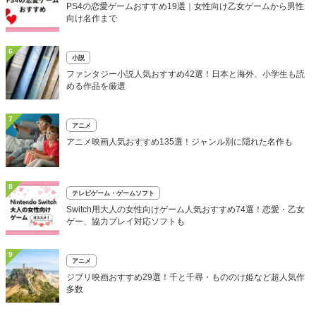
PS4の恋愛ゲームおすすめ19選｜女性向け乙女ゲームから男性
向け名作まで
6
小説
ファンタジー小説人気おすすめ42選！日本と海外、小学生も読
める作品を厳選
7
アニメ
アニメ映画人気おすすめ135選！ジャンル別に隠れた名作も
8
テレビゲーム・ゲームソフト
Switch用大人の女性向けゲーム人気おすすめ74選！恋愛・乙女
ゲー、協力プレイ対応ソフトも
9
アニメ
ジブリ映画おすすめ29選！千と千尋・もののけ姫など超人気作
多数