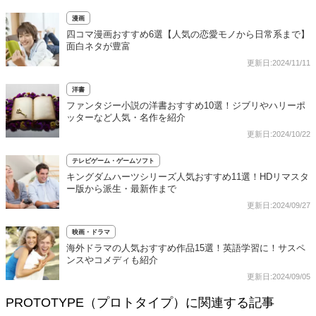
漫画
四コマ漫画おすすめ6選【人気の恋愛モノから日常系まで】
面白ネタが豊富
更新日:2024/11/11
洋書
ファンタジー小説の洋書おすすめ10選！ジブリやハリーポ
ッターなど人気・名作を紹介
更新日:2024/10/22
テレビゲーム・ゲームソフト
キングダムハーツシリーズ人気おすすめ11選！HDリマスタ
ー版から派生・最新作まで
更新日:2024/09/27
映画・ドラマ
海外ドラマの人気おすすめ作品15選！英語学習に！サスペ
ンスやコメディも紹介
更新日:2024/09/05
PROTOTYPE（プロトタイプ）に関連する記事