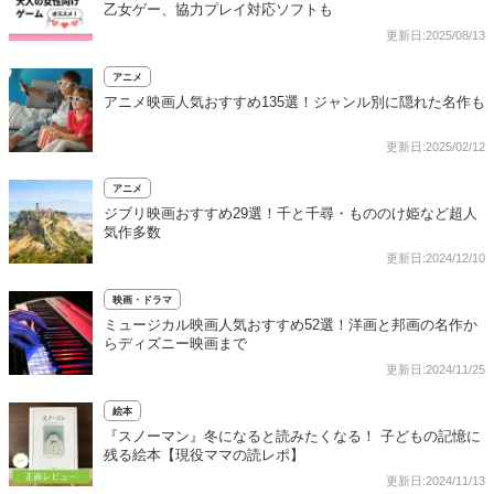
乙女ゲー、協力プレイ対応ソフトも
更新日:2025/08/13
アニメ
アニメ映画人気おすすめ135選！ジャンル別に隠れた名作も
更新日:2025/02/12
アニメ
ジブリ映画おすすめ29選！千と千尋・もののけ姫など超人
気作多数
更新日:2024/12/10
映画・ドラマ
ミュージカル映画人気おすすめ52選！洋画と邦画の名作か
らディズニー映画まで
更新日:2024/11/25
絵本
『スノーマン』冬になると読みたくなる！ 子どもの記憶に
残る絵本【現役ママの読レポ】
更新日:2024/11/13