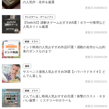
の人気作・名作を厳選
更新日:2026/05/13
テレビゲーム・ゲームソフト
【Switch2】謎解きゲームおすすめ6選！ホラーや推理など
人気タイトル厳選
更新日:2026/03/26
映画・ドラマ
インド映画の人気おすすめ作品57選！感動の名作からお約
束のダンスものまで
更新日:2026/01/28
漫画
サスペンス漫画人気おすすめ34選【ハラハラドキドキ】ど
んでん返しも
更新日:2025/12/11
映画・ドラマ
どんでん返し映画人気おすすめ31選！衝撃のラスト・ネタ
バレ厳禁！ ミステリーやホラーも
更新日:2025/08/18