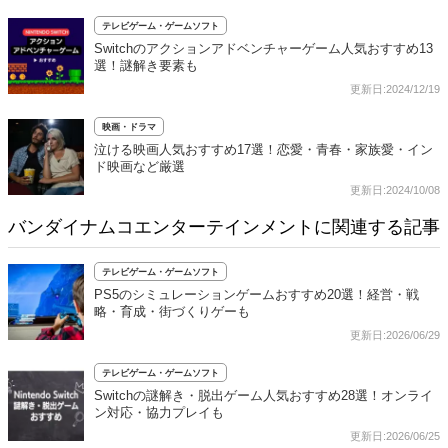
テレビゲーム・ゲームソフト
Switchのアクションアドベンチャーゲーム人気おすすめ13
選！謎解き要素も
更新日:2024/12/19
映画・ドラマ
泣ける映画人気おすすめ17選！恋愛・青春・家族愛・イン
ド映画など厳選
更新日:2024/10/08
バンダイナムコエンターテインメントに関連する記事
テレビゲーム・ゲームソフト
PS5のシミュレーションゲームおすすめ20選！経営・戦
略・育成・街づくりゲーも
更新日:2026/06/29
テレビゲーム・ゲームソフト
Switchの謎解き・脱出ゲーム人気おすすめ28選！オンライ
ン対応・協力プレイも
更新日:2026/06/25