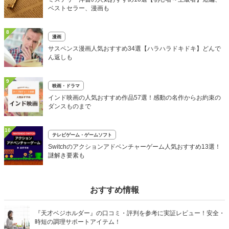
ベストセラー、漫画も
8
漫画
サスペンス漫画人気おすすめ34選【ハラハラドキドキ】どんで
ん返しも
9
映画・ドラマ
インド映画の人気おすすめ作品57選！感動の名作からお約束の
ダンスものまで
10
テレビゲーム・ゲームソフト
Switchのアクションアドベンチャーゲーム人気おすすめ13選！
謎解き要素も
おすすめ情報
『天才ベジホルダー』の口コミ・評判を参考に実証レビュー！安全・
時短の調理サポートアイテム！