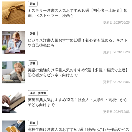
洋書
ミステリー洋書の人気おすすめ10選【初心者～上級者】短
編、ベストセラー、漫画も
更新日:2026/05/28
洋書
ビジネス洋書人気おすすめ10選！初心者も読めるテキスト
や自己啓発にも
更新日:2026/05/28
洋書
英語の勉強向け洋書人気おすすめ9選【多読・精読で上達】
初心者からビジネス向けまで
更新日:2025/03/06
英語・参考書
英英辞典人気おすすめ13選！社会人・大学生・高校生から
子ども向けまで
更新日:2024/12/03
洋書
高校生向け洋書人気おすすめ8選！映画化された作品やベス