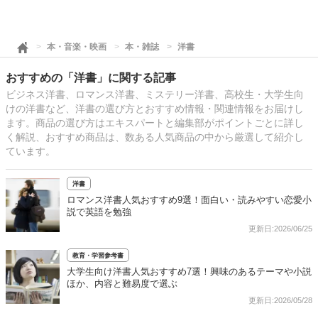
本・音楽・映画
本・雑誌
洋書
おすすめの「洋書」に関する記事
ビジネス洋書、ロマンス洋書、ミステリー洋書、高校生・大学生向
けの洋書など、洋書の選び方とおすすめ情報・関連情報をお届けし
ます。商品の選び方はエキスパートと編集部がポイントごとに詳し
く解説、おすすめ商品は、数ある人気商品の中から厳選して紹介し
ています。
洋書
ロマンス洋書人気おすすめ9選！面白い・読みやすい恋愛小
説で英語を勉強
更新日:2026/06/25
教育・学習参考書
大学生向け洋書人気おすすめ7選！興味のあるテーマや小説
ほか、内容と難易度で選ぶ
更新日:2026/05/28