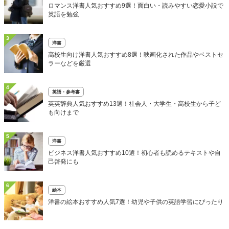
ロマンス洋書人気おすすめ9選！面白い・読みやすい恋愛小説で
英語を勉強
3
洋書
高校生向け洋書人気おすすめ8選！映画化された作品やベストセ
ラーなどを厳選
4
英語・参考書
英英辞典人気おすすめ13選！社会人・大学生・高校生から子ど
も向けまで
5
洋書
ビジネス洋書人気おすすめ10選！初心者も読めるテキストや自
己啓発にも
6
絵本
洋書の絵本おすすめ人気7選！幼児や子供の英語学習にぴったり