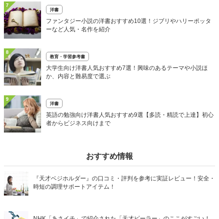
7
洋書
ファンタジー小説の洋書おすすめ10選！ジブリやハリーポッタ
ーなど人気・名作を紹介
8
教育・学習参考書
大学生向け洋書人気おすすめ7選！興味のあるテーマや小説ほ
か、内容と難易度で選ぶ
9
洋書
英語の勉強向け洋書人気おすすめ9選【多読・精読で上達】初心
者からビジネス向けまで
おすすめ情報
『天才ベジホルダー』の口コミ・評判を参考に実証レビュー！安全・
時短の調理サポートアイテム！
NHK「あさイチ」で紹介された「天才ピーラー」のここがすごい！