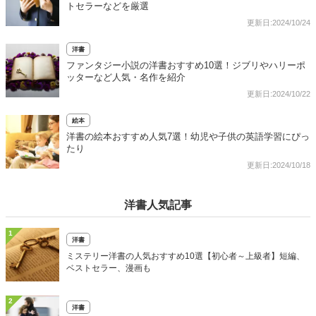
トセラーなどを厳選
更新日:2024/10/24
洋書
ファンタジー小説の洋書おすすめ10選！ジブリやハリーポ
ッターなど人気・名作を紹介
更新日:2024/10/22
絵本
洋書の絵本おすすめ人気7選！幼児や子供の英語学習にぴっ
たり
更新日:2024/10/18
洋書人気記事
1
洋書
ミステリー洋書の人気おすすめ10選【初心者～上級者】短編、
ベストセラー、漫画も
2
洋書