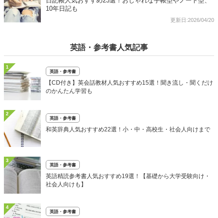
日記帳人気おすすめ23選！おしゃれな手帳型やノート型、
10年日記も
更新日:2026/04/20
英語・参考書人気記事
1
英語・参考書
【CD付き】英会話教材人気おすすめ15選！聞き流し・聞くだけ
のかんたん学習も
2
英語・参考書
和英辞典人気おすすめ22選！小・中・高校生・社会人向けまで
3
英語・参考書
英語精読参考書人気おすすめ19選！【基礎から大学受験向け・
社会人向けも】
4
英語・参考書