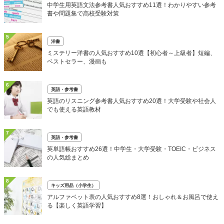
中学生用英語文法参考書人気おすすめ11選！わかりやすい参考
書や問題集で高校受験対策
5
洋書
ミステリー洋書の人気おすすめ10選【初心者～上級者】短編、
ベストセラー、漫画も
6
英語・参考書
英語のリスニング参考書人気おすすめ20選！大学受験や社会人
でも使える英語教材
7
英語・参考書
英単語帳おすすめ26選！中学生・大学受験・TOEIC・ビジネス
の人気総まとめ
8
キッズ用品（小学生）
アルファベット表の人気おすすめ8選！おしゃれ＆お風呂で使え
る【楽しく英語学習】