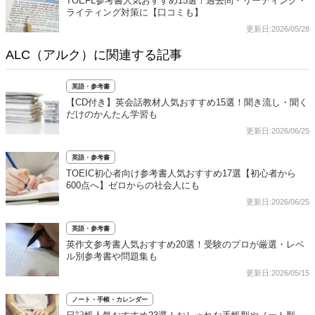
TOEFL参考書人気おすすめ15選！過去問・リーディング・
ライティング対策に【口コミも】
更新日:2026/05/28
ALC（アルク）に関連する記事
英語・参考書
【CD付き】英会話教材人気おすすめ15選！聞き流し・聞く
だけのかんたん学習も
更新日:2026/06/25
英語・参考書
TOEIC初心者向け参考書人気おすすめ17選【初心者から
600点へ】ゼロからの社会人にも
更新日:2026/06/25
英語・参考書
英作文参考書人気おすすめ20選！受験のプロが厳選・レベ
ル別参考書や問題集も
更新日:2026/05/15
ノート・手帳・カレンダー