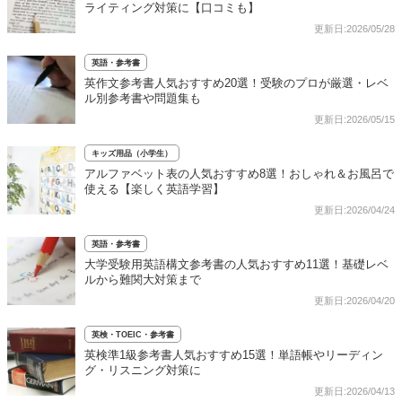
ライティング対策に【口コミも】
更新日:2026/05/28
英語・参考書
英作文参考書人気おすすめ20選！受験のプロが厳選・レベ
ル別参考書や問題集も
更新日:2026/05/15
キッズ用品（小学生）
アルファベット表の人気おすすめ8選！おしゃれ＆お風呂で
使える【楽しく英語学習】
更新日:2026/04/24
英語・参考書
大学受験用英語構文参考書の人気おすすめ11選！基礎レベ
ルから難関大対策まで
更新日:2026/04/20
英検・TOEIC・参考書
英検準1級参考書人気おすすめ15選！単語帳やリーディン
グ・リスニング対策に
更新日:2026/04/13