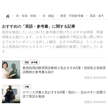
本・音楽・映画
本・雑誌
教育・学習参考書
英語・参考書
おすすめの「英語・参考書」に関する記事
英語を勉強したい人に向けた参考書の選び方とおすすめ情報、関連
情報をお届けします。エキスパートと編集部で商品を選ぶ際に押さ
えておきたいポイントを詳しく解説、おすすめ商品は、たくさんあ
る人気商品の中からエキスパートと編集部が厳選して紹介していま
す。
英語・参考書
教員採用試験用英語教材人気おすすめ5選！現役私立高校英
語教師が参考書を紹介
更新日:2026/06/25
洋書
ロマンス洋書人気おすすめ9選！面白い・読みやすい恋愛小
説で英語を勉強
更新日:2026/06/25