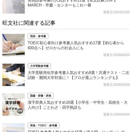
英熟語参考書の人気おすすめ11選【長文読解力UP】
MARCH・早慶・センターもこれ一冊
更新日:2024/12/25
旺文社に関連する記事
英語・参考書
TOEIC初心者向け参考書人気おすすめ17選【初心者から
600点へ】ゼロからの社会人にも
更新日:2026/06/25
大学受験参考書
大学受験用化学参考書人気おすすめ8選！共通テスト・二次
試験・難関大学対策に！【プロが選ぶランキングも】
更新日:2026/05/29
図鑑・辞書・辞典
漢字辞典人気おすすめ16選【小学生・中学生・高校生・大
人向け】ことわざ・四字熟語も
更新日:2026/05/29
英検・TOEIC・参考書