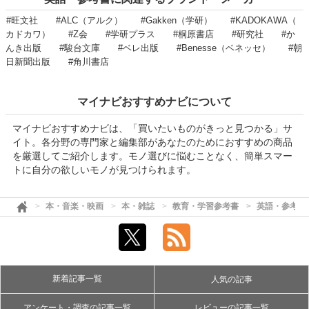
#旺文社
#ALC（アルク）
#Gakken（学研）
#KADOKAWA（
カドカワ）
#Z会
#学研プラス
#桐原書店
#研究社
#か
んき出版
#駿台文庫
#ベレ出版
#Benesse（ベネッセ）
#朝
日新聞出版
#角川書店
マイナビおすすめナビについて
マイナビおすすめナビは、「買いたいものがきっと見つかる」サ
イト。各分野の専門家と編集部があなたのためにおすすめの商品
を厳選してご紹介します。モノ選びに悩むことなく、簡単スマー
トに自分の欲しいモノが見つけられます。
本・音楽・映画
本・雑誌
教育・学習参考書
英語・参考書
新着記事一覧
人気の記事
アンケート・調査の記事一覧
レビューの記事一覧