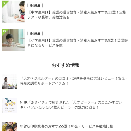
9
通信教育
【中学生向け】英語の通信教育・講座人気おすすめ11選！定期
テストや受験、英検対策も
10
通信教育
【小学生向け】英語の通信教育・講座人気おすすめ9選！英語好
きになるサービス多数
おすすめ情報
『天才ベジホルダー』の口コミ・評判を参考に実証レビュー！安全・
時短の調理サポートアイテム！
NHK「あさイチ」で紹介された「天才ピーラー」のここがすごい！
キャベツがほわほわ4枚刃ピーラーの魅力に迫る！
年賀状印刷業者のおすすめ5選！料金・サービスを徹底比較