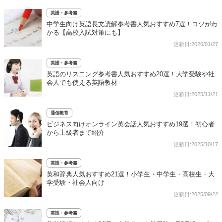
英語・参考書
中学生向け英語長文読解参考書人気おすすめ7選！コツがわ
かる【高校入試対策にも】
更新日:2026/01/27
英語・参考書
英語のリスニング参考書人気おすすめ20選！大学受験や社
会人でも使える英語教材
更新日:2025/11/21
通信教育
ビジネス向けオンライン英会話人気おすすめ19選！初心者
から上級者まで紹介
更新日:2025/10/17
英語・参考書
英和辞典人気おすすめ21選！小学生・中学生・高校生・大
学受験・社会人向け
更新日:2025/09/22
英語・参考書