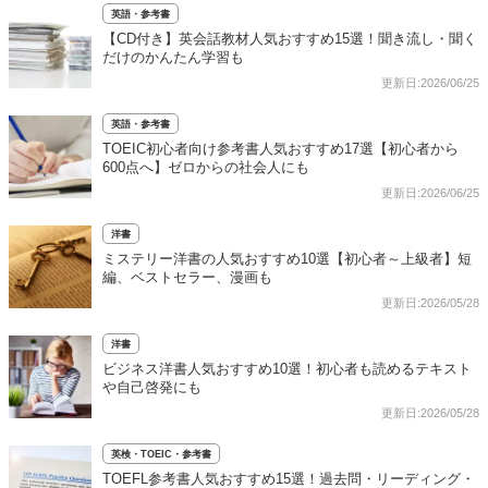
英語・参考書
【CD付き】英会話教材人気おすすめ15選！聞き流し・聞く
だけのかんたん学習も
更新日:2026/06/25
英語・参考書
TOEIC初心者向け参考書人気おすすめ17選【初心者から
600点へ】ゼロからの社会人にも
更新日:2026/06/25
洋書
ミステリー洋書の人気おすすめ10選【初心者～上級者】短
編、ベストセラー、漫画も
更新日:2026/05/28
洋書
ビジネス洋書人気おすすめ10選！初心者も読めるテキスト
や自己啓発にも
更新日:2026/05/28
英検・TOEIC・参考書
TOEFL参考書人気おすすめ15選！過去問・リーディング・