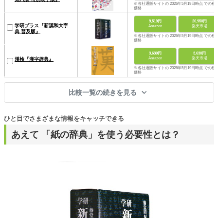
※各社通販サイトの 2026年5月19日時点 での税
価格
9,519円
20,950円
学研プラス『新漢和大字
Amazon
楽天市場
典 普及版』
※各社通販サイトの 2026年5月19日時点 での税
価格
3,630円
3,630円
Amazon
楽天市場
漢検『漢字辞典』
※各社通販サイトの 2026年5月19日時点 での税
価格
比較一覧の続きを見る
ひと目でさまざまな情報をキャッチできる
あえて 「紙の辞典」を使う必要性とは？