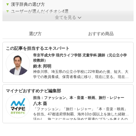
▼
漢字辞典の選び方
▼
ユーザーが選んだイチオシ4選
全てを見る
選び方
おすすめ商品
この記事を担当するエキスパート
帝京平成大学 現代ライフ学部 児童学科 講師（元公立小学
校教師）
鈴木 邦明
神奈川県、埼玉県の公立小学校に22年勤めた後、短大、大
学での教員養成、保育者養成に移り、現在に至る。 現在
は、大学での講義を中心に、保護者向けに子育て・教育、
教員向けに授業方法・学級経営などのテーマで執筆、講演
マイナビおすすめナビ編集部
などに幅広く活躍中。
担当：ファッション、本・音楽・映画、旅行・レジャー
八木 葵
「ファッション」「旅行・レジャー」「本・音楽・映画」
を担当。47都道府県制覇、海外10か国以上を旅した経験を
活かし、旅ごとにテーマを決めて最適なプランを考えるの
が得意。また、アパレルショップでの販売経験もあり。誰
でも手軽に楽しめるプチプラとトレンドを取り入れたコー
ディネートを提案します。本や映画から受けたインスピレ