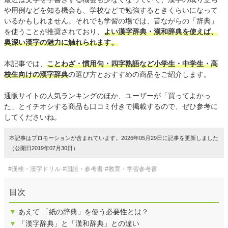
や用例などを知る機会も、学校などで勉強するときくらいになって
いるかもしれません。それでも学習の場では、昔ながらの「辞典」
を使うことが推奨されており、
よい漢字辞典・漢和辞典を使えば、
奥深い漢字の魅力に触れられます。
本記事では、
ことわざ・慣用句・四字熟語など小学生・中学生・高
校生向けの漢字辞典
の選び方とおすすめの商品をご紹介します。
通販サイトの人気ランキングのほか、ユーザーが「買ってよかっ
た」とイチオシする商品も口コミ付きで掲載するので、ぜひ参考に
してくださいね。
本記事はプロモーションが含まれています。2026年05月29日に記事を更新しました
（公開日2019年07月30日）
#漢検・漢字ドリル
#国語・参考書
#教育・学習参考書
目次
▼
あえて 「紙の辞典」を使う必要性とは？
▼
「漢字辞典」と「漢和辞典」との違い