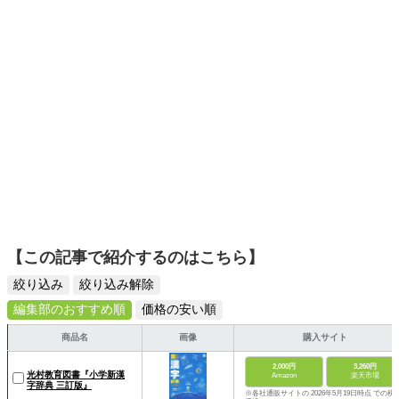
ーションを日常や仕事に活かすことを大切にし、記事では
そんな視点から選んだおすすめ作品やアイテムを紹介しま
す。
【この記事で紹介するのはこちら】
絞り込み
絞り込み解除
編集部のおすすめ順
価格の安い順
商品名
画像
購入サイト
2,000円
3,260円
光村教育図書『小学新漢
Amazon
楽天市場
字辞典 三訂版』
※各社通販サイトの 2026年5月19日時点 での税