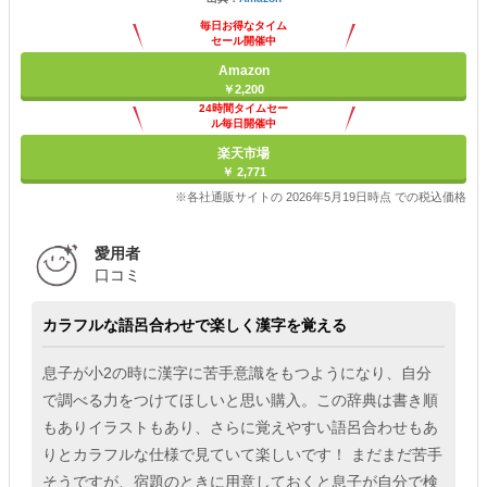
毎日お得なタイム
セール開催中
Amazon
￥2,200
24時間タイムセー
ル毎日開催中
楽天市場
￥ 2,771
※各社通販サイトの 2026年5月19日時点 での税込価格
愛用者
口コミ
カラフルな語呂合わせで楽しく漢字を覚える
息子が小2の時に漢字に苦手意識をもつようになり、自分
で調べる力をつけてほしいと思い購入。この辞典は書き順
もありイラストもあり、さらに覚えやすい語呂合わせもあ
りとカラフルな仕様で見ていて楽しいです！ まだまだ苦手
そうですが、宿題のときに用意しておくと息子が自分で検