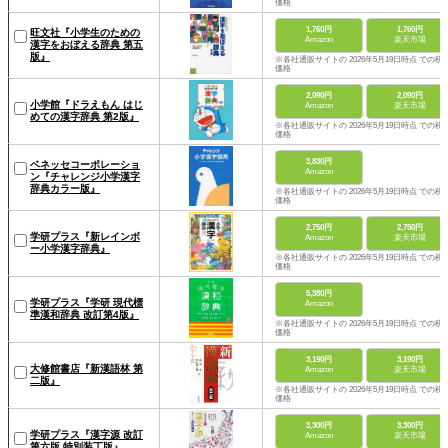
価格
1,760円
1,760円
旺文社『小学生のための
Amazon
楽天市場
漢字をおぼえる辞典 第五
版』
※各社通販サイトの 2026年5月19日時点 での税
価格
2,090円
2,090円
小学館『ドラえもん はじ
Amazon
楽天市場
めての漢字辞典 第2版』
※各社通販サイトの 2026年5月19日時点 での税
価格
3,830円
ベネッセコーポレーショ
Amazon
ン『チャレンジ小学漢字
辞典カラー版』
※各社通販サイトの 2026年5月19日時点 での税
価格
2,750円
2,750円
学研プラス『新レインボ
Amazon
楽天市場
ー小学漢字辞典』
※各社通販サイトの 2026年5月19日時点 での税
価格
5,380円
学研プラス『学研 現代標
Amazon
準漢和辞典 改訂第4版』
※各社通販サイトの 2026年5月19日時点 での税
価格
3,190円
3,190円
大修館書店『新漢語林 第
Amazon
楽天市場
二版』
※各社通販サイトの 2026年5月19日時点 での税
価格
3,300円
3,300円
学研プラス『漢字源 改訂
Amazon
楽天市場
第六版 特別装丁版』