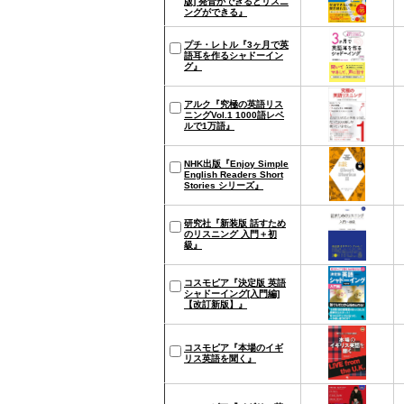
版] 発音ができるとリスニ
ングができる』
プチ・レトル『3ヶ月で英
語耳を作るシャドーイン
グ』
アルク『究極の英語リス
ニングVol.1 1000語レベ
ルで1万語』
NHK出版『Enjoy Simple
English Readers Short
Stories シリーズ』
研究社『新装版 話すため
のリスニング 入門＋初
級』
コスモピア『決定版 英語
シャドーイング[入門編]
【改訂新版】』
コスモピア『本場のイギ
リス英語を聞く』