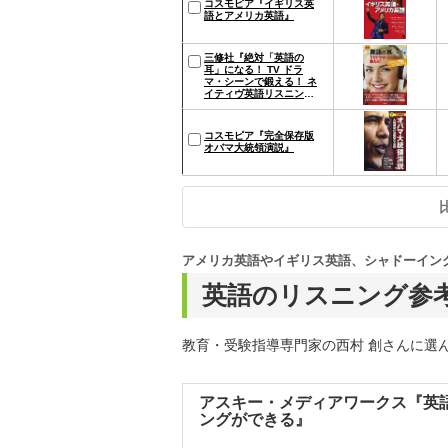
コスモピア『イギリス英
語とアメリカ英語』
三修社『絶対「英語の
耳」になる！ TV ドラ
マ・シーンで鍛える！ ネ
イティヴ英語リスニング
37』
コスモピア『完全保存版
オバマ大統領演説』
アメリカ英語やイギリス英語、シャドーイン
英語のリスニング参考
教育・受験指導専門家の西村 創さんに選
アスキー・メディアワークス『英語
ングができる』