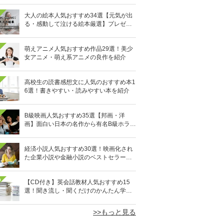
大人の絵本人気おすすめ34選【元気が出
る・感動して泣ける絵本厳選】プレゼン
トにも
萌えアニメ人気おすすめ作品29選！美少
女アニメ・萌え系アニメの良作を紹介
高校生の読書感想文に人気のおすすめ本1
6選！書きやすい・読みやすい本を紹介
B級映画人気おすすめ35選【邦画・洋
画】面白い日本の名作から有名B級ホラー
まで
経済小説人気おすすめ30選！映画化され
た企業小説や金融小説のベストセラーを
厳選
0
【CD付き】英会話教材人気おすすめ15
選！聞き流し・聞くだけのかんたん学習
も
>>もっと見る