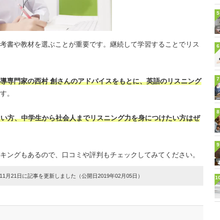
5
考書や教材を選ぶことが重要です。継続して学習することでリス
6
7
導専門家の西村 創さんのアドバイスをもとに、英語のリスニング
す。
8
したい方、中学生から社会人までリスニング力を身につけたい方はぜ
9
キングもあるので、口コミや評判もチェックしてみてください。
1月21日に記事を更新しました（公開日2019年02月05日）
1