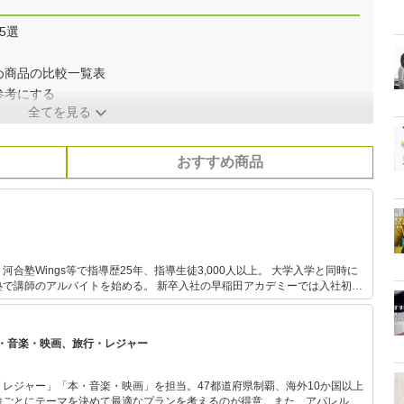
5選
め商品の比較一覧表
参考にする
全てを見る
おすすめ商品
ings等で指導歴25年、指導生徒3,000人以上。 大学入学と同時に
トを始める。 新卒入社の早稲田アカデミーでは入社初年
、社長から表彰される。 駿台ではシンガポール校講師を経
して香港校校長を務め、過去最高の合格実績を出す。 河合塾Wingsでは
満足度全講師中1位、講師研修や保護者セミナーなども運営。 また、編集
・音楽・映画、旅行・レジャー
 Aboutの教育・受験ガイド、教育・受験情報webメディアのコンテンツ執
でのセミナー講演、書籍執筆などに携わる。 書籍出版10冊
は全て重版更新中、累計14万部突破。 テレビ・新聞・雑誌などのメ
レジャー」「本・音楽・映画」を担当。47都道府県制覇、海外10か国以上
ディア出演、掲載多数。 「にしむら先生 受験指導専門家」としてYouTube配信中。
旅ごとにテーマを決めて最適なプランを考えるのが得意。また、アパレルシ