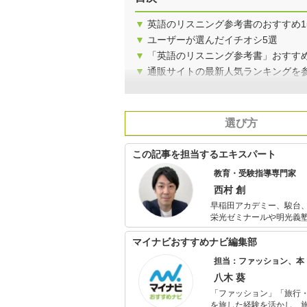
▼
英語のリスニング参考書のおすすめ1
▼
ユーザーが選んだイチオシ5選
▼
「英語のリスニング参考書」おすす
▼
通販サイトの最新人気ランキングを
選び方
この記事を担当するエキスパート
教育・受験指導専門家
西村 創
早稲田アカデミー、駿台、河合塾W
栄光ゼミナールや明光義塾で講師のアルバイ
度に生徒授業満足度全講師中1位を取り
て、社歴80年初の20代校長と
マイナビおすすめナビ編集部
入社後11年間、生徒の授業
担当：ファッション、本
プロダクション運営、All
筆・編集、全国の中学校・高校
八木 葵
（KADOKAWA、PHP研究所他）
「ファッション」「旅行・
を旅した経験を活かし、