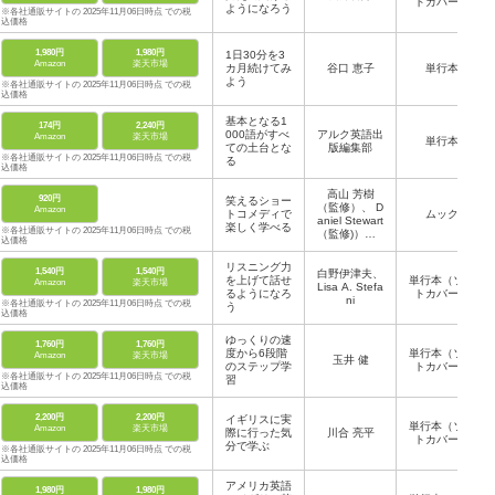
トカバー）
ようになろう
※各社通販サイトの 2025年11月06日時点 での税
込価格
1,980円
1,980円
1日30分を3
Amazon
楽天市場
カ月続けてみ
谷口 恵子
単行本
よう
※各社通販サイトの 2025年11月06日時点 での税
込価格
基本となる1
174円
2,240円
000語がすべ
アルク英語出
Amazon
楽天市場
単行本
ての土台とな
版編集部
※各社通販サイトの 2025年11月06日時点 での税
る
込価格
高山 芳樹
920円
笑えるショー
（監修）、 D
Amazon
トコメディで
ムック
aniel Stewart
楽しく学べる
※各社通販サイトの 2025年11月06日時点 での税
（監修)）、N
込価格
HK （編集）
リスニング力
1,540円
1,540円
白野伊津夫、
を上げて話せ
単行本（ソフ
Amazon
楽天市場
Lisa A. Stefa
るようになろ
トカバー）
ni
※各社通販サイトの 2025年11月06日時点 での税
う
込価格
ゆっくりの速
1,760円
1,760円
度から6段階
単行本（ソフ
Amazon
楽天市場
玉井 健
のステップ学
トカバー）
※各社通販サイトの 2025年11月06日時点 での税
習
込価格
2,200円
2,200円
イギリスに実
単行本（ソフ
Amazon
楽天市場
際に行った気
川合 亮平
トカバー）
分で学ぶ
※各社通販サイトの 2025年11月06日時点 での税
込価格
アメリカ英語
1,980円
1,980円