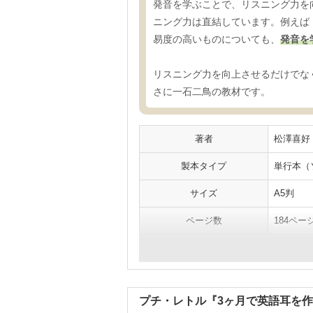
発音を学ぶことで、リスニング力を
ニング力は直結しています。例えば「
易度の高いものについても、
発音を
リスニング力を向上させるだけでな
さに一石二鳥の教材です。
著者
松澤喜好
製本タイプ
単行本（
サイズ
A5判
ページ数
184ペー
音声教材
ＣＤ1枚
プチ・レトル『3ヶ月で英語耳を