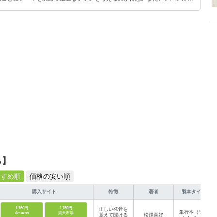
り。誰でも手軽に楽しめるプチプラとトレンドを取り入れたコーディネート
から受けたインスピレーションを日常や仕事に活かすことを大切にし、記事
だおすすめ作品やアイテムを紹介します。
ら】
すすめ順
価格の安い順
購入サイト
特徴
著者
製本タイプ
1,760円
1,760円
正しい発音を
単行本（ソフ
Amazon
楽天市場
覚えて聞ける
松澤喜好