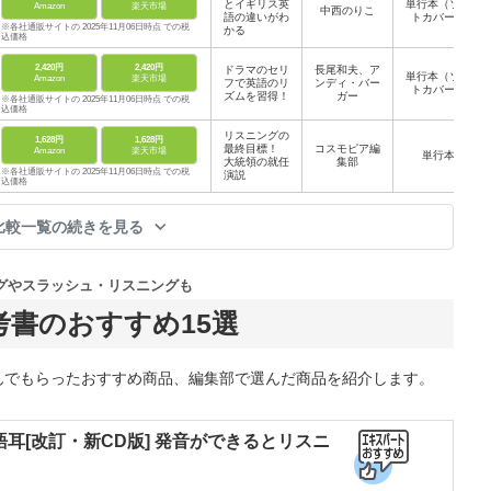
とイギリス英
単行本（ソフ
Amazon
楽天市場
中西のりこ
語の違いがわ
トカバー）
※各社通販サイトの 2025年11月06日時点 での税
かる
込価格
2,420円
2,420円
ドラマのセリ
長尾和夫、ア
単行本（ソフ
Amazon
楽天市場
フで英語のリ
ンディ・バー
トカバー）
ズムを習得！
ガー
※各社通販サイトの 2025年11月06日時点 での税
込価格
リスニングの
1,628円
1,628円
最終目標！
コスモピア編
Amazon
楽天市場
単行本
大統領の就任
集部
※各社通販サイトの 2025年11月06日時点 での税
演説
込価格
比較一覧の続きを見る
グやスラッシュ・リスニングも
書のおすすめ15選
んでもらったおすすめ商品、編集部で選んだ商品を紹介します。
耳[改訂・新CD版] 発音ができるとリスニ