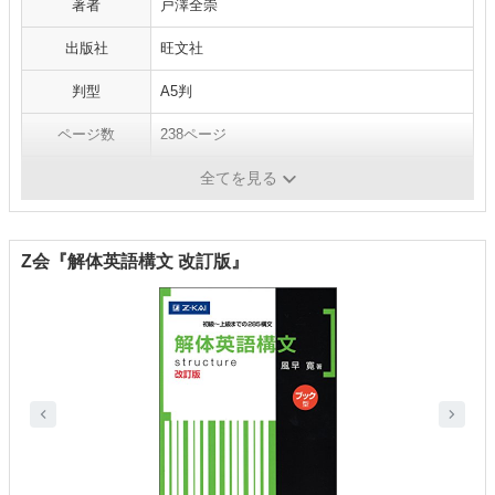
著者
戸澤全崇
出版社
旺文社
判型
A5判
ページ数
238ページ
発売日
2015/9/25
全てを見る
Z会『解体英語構文 改訂版』