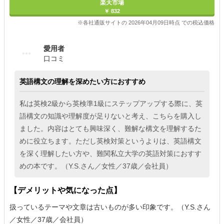
楽天市場
￥ 832
※各社通販サイトの 2026年04月09日時点 での税込価格
愛用者
口コミ
英語構文の理解を深めたい方におすすめ
私は英検2級から英検準1級にステップアップする際に、英
語構文の知識や理解度が足りないと考え、こちらを購入し
ました。内容はとても興味深く、難解な構文を理解するた
めに役立ちます。ただし英検対策というよりは、英語構文
を深く理解したい方や、難関私立大学の英語対策におすす
めの本です。（Y.S.さん／女性／37歳／会社員）
【デメリットや気になった点】
扱っているテーマや文章は古いものが多い印象です。（Y.S.さん
／女性／37歳／会社員）