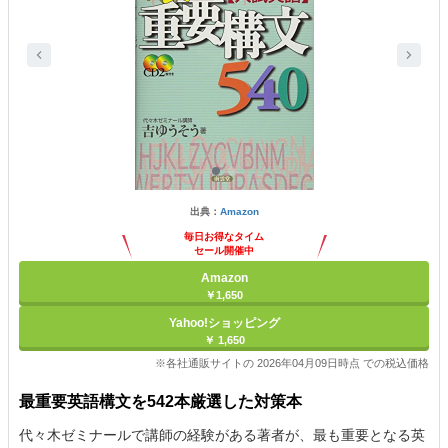
出典：
Amazon
毎日お得なタイム
セール開催中
Amazon
￥1,650
Yahoo!ショッピング
￥ 1,650
※各社通販サイトの 2026年04月09日時点 での税込価格
最重要英語構文を542本厳選した対策本
代々木ゼミナールで講師の経験がある著者が、最も重要となる英