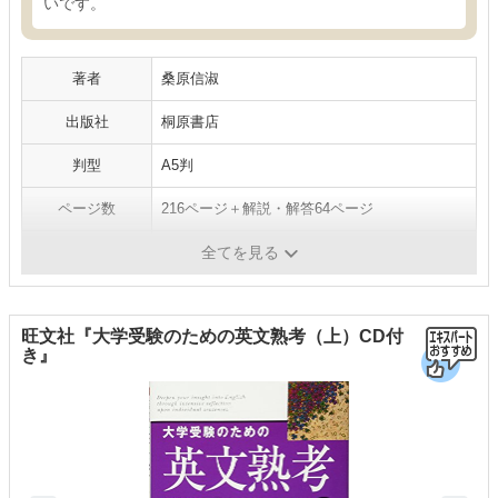
いです。
著者
桑原信淑
出版社
桐原書店
判型
A5判
ページ数
216ページ＋解説・解答64ページ
発売日
2008年10月16日
全てを見る
旺文社『大学受験のための英文熟考（上）CD付
き』