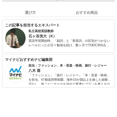
選び方
おすすめ商品
この記事を担当するエキスパート
私立高校英語教師
石ヶ谷洸大（K）
英語学習開始時、「副詞」と「形容詞」の区別がつかない
レベルだったが日々勉強を続け、数ヶ月でTOEIC900点を
突破。 その後、英検１級に合格。 TOEIC LR で、それぞれ
L495点・R495点を達成。現在は私立高校英語教師。
マイナビおすすめナビ編集部
担当：ファッション、本・音楽・映画、旅行・レジャー
八木 葵
「ファッション」「旅行・レジャー」「本・音楽・映画」
を担当。47都道府県制覇、海外10か国以上を旅した経験を
活かし、旅ごとにテーマを決めて最適なプランを考えるの
が得意。また、アパレルショップでの販売経験もあり。誰
でも手軽に楽しめるプチプラとトレンドを取り入れたコー
ディネートを提案します。本や映画から受けたインスピレ
ーションを日常や仕事に活かすことを大切にし、記事では
そんな視点から選んだおすすめ作品やアイテムを紹介しま
す。