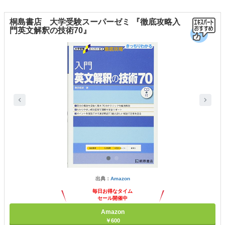
桐島書店 大学受験スーパーゼミ 『徹底攻略入
門英文解釈の技術70』
出典：
Amazon
毎日お得なタイム
セール開催中
Amazon
￥600