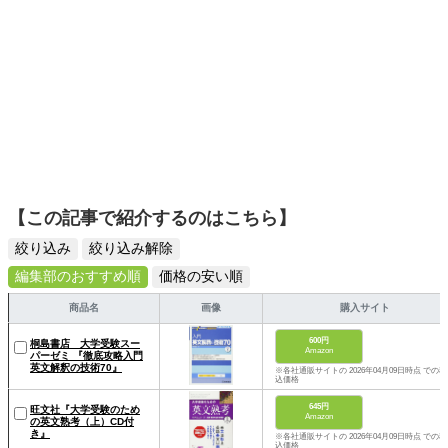
【この記事で紹介するのはこちら】
絞り込み
絞り込み解除
編集部のおすすめ順
価格の安い順
商品名
画像
購入サイト
600円
桐島書店 大学受験スー
Amazon
パーゼミ 『徹底攻略入門
英文解釈の技術70』
※各社通販サイトの 2026年04月09日時点 での税
込価格
645円
旺文社『大学受験のため
Amazon
の英文熟考（上）CD付
き』
※各社通販サイトの 2026年04月09日時点 での税
込価格