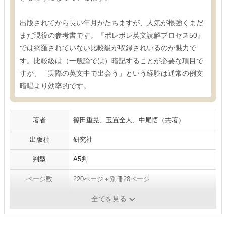
出版されてから長い年月がたちますが、人気が根強くまだ
まだ現役の参考書です。『ポレポレ英文読解プロセス50』
では網羅されていない比較級が収録されいるのが魅力で
す。比較級は（一般論では）暗記することが必要な項目で
すが、「実際の英文中で出会う」という経験は通常の例文
暗唱より効率的です。
著者
篠田重晃、玉置全人、中尾悟（共著）
出版社
研究社
判型
A5判
ページ数
220ページ＋別冊28ページ
発売日
1993年12月
全てを見る