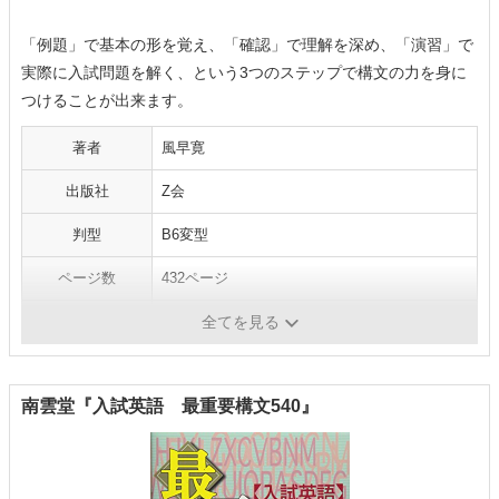
「例題」で基本の形を覚え、「確認」で理解を深め、「演習」で
実際に入試問題を解く、という3つのステップで構文の力を身に
つけることが出来ます。
著者
風早寛
出版社
Z会
判型
B6変型
ページ数
432ページ
発売日
2006/3/1
全てを見る
南雲堂『入試英語 最重要構文540』