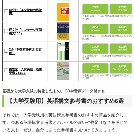
1,760円
1,760円
研究社『英文読解の透視
Amazon
楽天市場
図』
※各社通販サイトの 2026年04月09日時点 での税
込価格
1,375円
1,375円
旺文社『リンケージ英語
Amazon
楽天市場
構文100』
※各社通販サイトの 2026年04月09日時点 での税
込価格
1,100円
1,100円
Z会『解体英語構文 改訂
Amazon
楽天市場
版』
※各社通販サイトの 2026年04月09日時点 での税
込価格
1,650円
1,650円
南雲堂『入試英語 最重
Amazon
Yahoo!ショッピング
要構文540』
※各社通販サイトの 2026年04月09日時点 での税
込価格
基礎から大学入試に特化したもの、CDや音声データ付きも
【大学受験用】英語構文参考書のおすすめ6選
それでは、大学受験用の英語構文参考書のおすすめ商品を紹介しま
す。今ある英語構文参考書とのレベルの違いや物足りなさを感じて
いる人も、ぜひ、自分にあった参考書を見つけてみましょう。