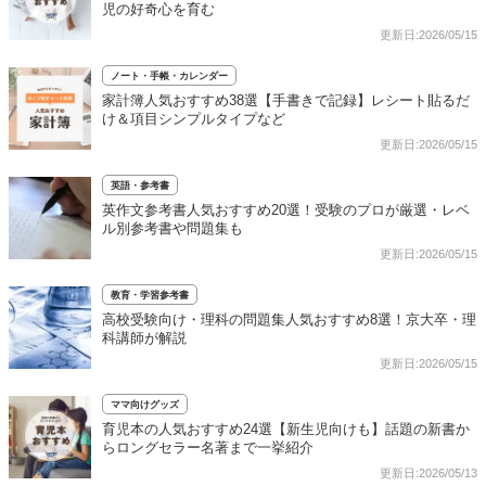
児の好奇心を育む
更新日:2026/05/15
ノート・手帳・カレンダー
家計簿人気おすすめ38選【手書きで記録】レシート貼るだ
け＆項目シンプルタイプなど
更新日:2026/05/15
英語・参考書
英作文参考書人気おすすめ20選！受験のプロが厳選・レベ
ル別参考書や問題集も
更新日:2026/05/15
教育・学習参考書
高校受験向け・理科の問題集人気おすすめ8選！京大卒・理
科講師が解説
更新日:2026/05/15
ママ向けグッズ
育児本の人気おすすめ24選【新生児向けも】話題の新書か
らロングセラー名著まで一挙紹介
更新日:2026/05/13