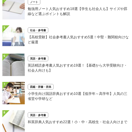
ノート
勉強用ノート人気おすすめ18選【学生も社会人も】サイズや罫
線など選ぶポイントも解説
5
社会・参考書
【高校受験】社会参考書人気おすすめ5選！中堅・難関校向けな
ど厳選
6
英語・参考書
英語精読参考書人気おすすめ19選！【基礎から大学受験向け・
社会人向けも】
7
図鑑・辞書・辞典
小学生向け国語辞典おすすめ10選【低学年～高学年】人気の三
省堂や学研など
8
英語・参考書
和英辞典人気おすすめ22選！小・中・高校生・社会人向けまで