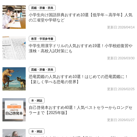
図鑑・辞書・辞典
小学生向け国語辞典おすすめ10選【低学年～高学年】人気
の三省堂や学研など
更新日:2026/04/14
教育・学習参考書
中学生用漢字ドリルの人気おすすめ19選！小学校総復習や
漢検・高校入試対策にも
更新日:2026/03/30
図鑑・辞書・辞典
恐竜図鑑の人気おすすめ10選！はじめての恐竜図鑑に！
【楽しく学べる恐竜の世界】
更新日:2026/02/25
本・雑誌
自己啓発本おすすめ40選！人気ベストセラーからロングセ
ラーまで【2025年版】
更新日:2026/01/27
本・雑誌