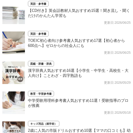
英語・参考書
【CD付き】英会話教材人気おすすめ15選！聞き流し・聞く
だけのかんたん学習も
更新日:2026/06/25
英語・参考書
TOEIC初心者向け参考書人気おすすめ17選【初心者から
600点へ】ゼロからの社会人にも
更新日:2026/06/25
図鑑・辞書・辞典
漢字辞典人気おすすめ16選【小学生・中学生・高校生・大
人向け】ことわざ・四字熟語も
更新日:2026/05/29
教育・学習参考書
中学受験用理科参考書人気おすすめ11選！受験指導のプロ
が推薦
更新日:2026/05/18
キッズ用品（就学前）
2歳に人気の市販ドリルおすすめ10選【ママの口コミも】幼