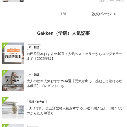
更新日:2025/09/22
1/4
次のページ ＞
Gakken（学研）人気記事
1
本・雑誌
自己啓発本おすすめ40選！人気ベストセラーからロングセラー
まで【2025年版】
2
本・雑誌
大人の絵本人気おすすめ34選【元気が出る・感動して泣ける絵
本厳選】プレゼントにも
3
英語・参考書
【CD付き】英会話教材人気おすすめ15選！聞き流し・聞くだけ
のかんたん学習も
4