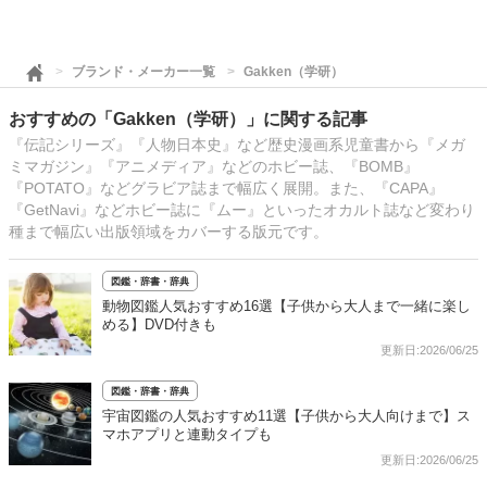
ブランド・メーカー一覧
Gakken（学研）
おすすめの「Gakken（学研）」に関する記事
『伝記シリーズ』『人物日本史』など歴史漫画系児童書から『メガ
ミマガジン』『アニメディア』などのホビー誌、『BOMB』
『POTATO』などグラビア誌まで幅広く展開。また、『CAPA』
『GetNavi』などホビー誌に『ムー』といったオカルト誌など変わり
種まで幅広い出版領域をカバーする版元です。
図鑑・辞書・辞典
動物図鑑人気おすすめ16選【子供から大人まで一緒に楽し
める】DVD付きも
更新日:2026/06/25
図鑑・辞書・辞典
宇宙図鑑の人気おすすめ11選【子供から大人向けまで】ス
マホアプリと連動タイプも
更新日:2026/06/25