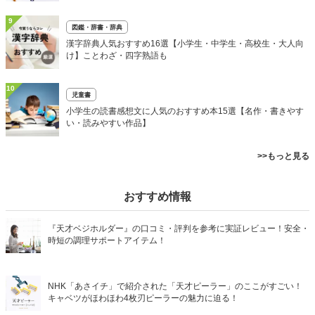
9
図鑑・辞書・辞典
漢字辞典人気おすすめ16選【小学生・中学生・高校生・大人向
け】ことわざ・四字熟語も
10
児童書
小学生の読書感想文に人気のおすすめ本15選【名作・書きやす
い・読みやすい作品】
>>もっと見る
おすすめ情報
『天才ベジホルダー』の口コミ・評判を参考に実証レビュー！安全・
時短の調理サポートアイテム！
NHK「あさイチ」で紹介された「天才ピーラー」のここがすごい！
キャベツがほわほわ4枚刃ピーラーの魅力に迫る！