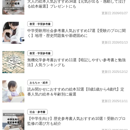
大人の絵本人気おすすめ34選【元気が出る・感動して泣け
る絵本厳選】プレゼントにも
更新日:2026/01/27
教育・学習参考書
中学受験用社会参考書人気おすすめ17選【受験のプロに聞
く】地理・歴史問題集や基礎固めに
更新日:2026/01/13
教育・学習参考書
無機化学参考書おすすめ11選【暗記しやすい参考書と勉強
法】人気ランキングも
更新日:2025/12/12
おもちゃ・絵本
読み聞かせにおすすめの絵本32選【0歳1歳から4歳代】定
番人気の絵本＆年齢別に厳選
更新日:2025/11/11
社会・参考書
【中学生向け】歴史参考書人気おすすめ10選！受験のプロ
監修の選び方も紹介