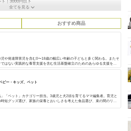
ト｜3000円以下
全てを見る
おすすめ商品
児や発達障害児を含む0〜18歳の幅広い年齢の子どもと多く関わる。またそ
けではない実践的な養育支援を含む生活基盤確立のためのあらゆる支援を行
模保育園での
任地の様子を発信している。三児の母。
ベビー・キッズ、ペット
品」「ペット」カテゴリー担当。3歳児と犬2頭を育てるママ編集者。育児と
の時短グッズ選び、家族の栄養とおいしさを考えた食品選び、束の間のリラ
めのスイーツ選びに自信あり。鋭い目線で商品を見極め、少しでも日々の生
介します。