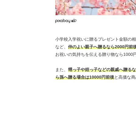
小学校入学祝いに贈るプレゼント金額の相
など、
仲のよい親子へ贈るなら2000円前
お祝いの気持ちを伝える贈り物なら1000
また、
甥っ子や姪っ子などの親戚へ贈るなら約
ら孫へ贈る場合は10000円前後
と高価な商