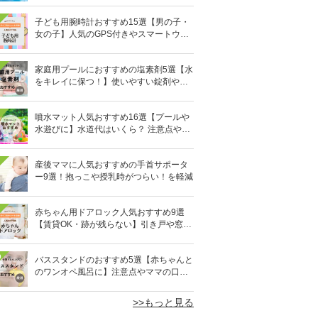
子ども用腕時計おすすめ15選【男の子・
女の子】人気のGPS付きやスマートウォ
ッチも
家庭用プールにおすすめの塩素剤5選【水
をキレイに保つ！】使いやすい錠剤やパ
ウダーなど
噴水マット人気おすすめ16選【プールや
水遊びに】水道代はいくら？ 注意点やデ
メリットも解説
産後ママに人気おすすめの手首サポータ
ー9選！抱っこや授乳時がつらい！を軽減
赤ちゃん用ドアロック人気おすすめ9選
【賃貸OK・跡が残らない】引き戸や窓対
策にも
0
バススタンドのおすすめ5選【赤ちゃんと
のワンオペ風呂に】注意点やママの口コ
ミも！
>>もっと見る