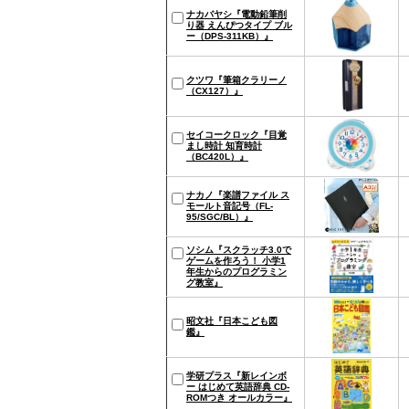
ナカバヤシ『電動鉛筆削
り器 えんぴつタイプ ブル
ー（DPS-311KB）』
クツワ『筆箱クラリーノ
（CX127）』
セイコークロック『目覚
まし時計 知育時計
（BC420L）』
ナカノ『楽譜ファイル ス
モールト音記号（FL-
95/SGC/BL）』
ソシム『スクラッチ3.0で
ゲームを作ろう！ 小学1
年生からのプログラミン
グ教室』
昭文社『日本こども図
鑑』
学研プラス『新レインボ
ー はじめて英語辞典 CD-
ROMつき オールカラー』