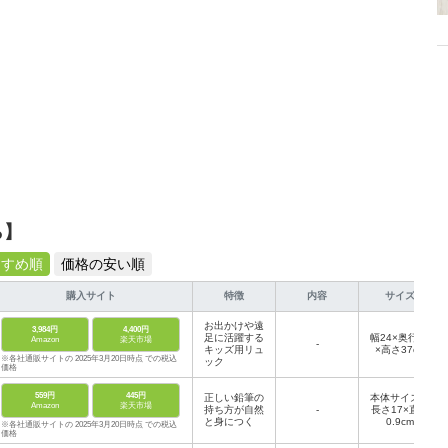
ら】
すすめ順
価格の安い順
購入サイト
特徴
内容
サイズ
お出かけや遠
3,984円
4,400円
足に活躍する
幅24×奥行14
Amazon
楽天市場
-
キッズ用リュ
×高さ37cm
※各社通販サイトの 2025年3月20日時点 での税込
ック
価格
559円
445円
正しい鉛筆の
本体サイズ：
Amazon
楽天市場
持ち方が自然
-
長さ17×直径
と身につく
0.9cm
※各社通販サイトの 2025年3月20日時点 での税込
価格