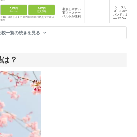
ケースサイ
3,189円
3,465円
着脱しやすい
ズ：3.3cm、
Amazon
楽天市場
面ファスナー
-
バンド：1.2c
ベルトが便利
※各社通販サイトの 2025年3月20日時点 での税込
m×12.5～15.
価格
5cm（幅×長
さ）
比較一覧の続きを見る
場は？