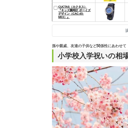
CUCTAS（カクタス）
『キッズ腕時計 ボーイズ
デザイン（CAC-45-
M03）』
孫や親戚、友達の子供など関係性にあわせて
小学校入学祝いの相