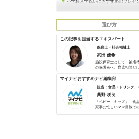
▼
小学校入学祝いにおすすめのプレゼン
選び方
この記事を担当するエキスパート
保育士・社会福祉士
武田 優希
施設保育士として、被虐待
の保護者へ、育児相談だ
い、後に社会福祉士を取得。 全国転勤族で、帯同に伴う転職で企業主導型保育園や小規
勤務経験もあり。 保育士人材紹介会社のコラムを執筆担当中。 また転勤族の妻向けのブログを運営
マイナビおすすめナビ編集部
し、育児情報を中心に赴
担当：食品・ドリンク、
桑野 咲良
「ベビー・キッズ」「食
家事に忙しいママ目線で
ックスタイムを楽しむた
活が豊かになるものを紹