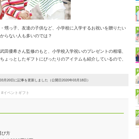
5
・甥っ子、友達の子供など、小学校に入学するお祝いを贈りたい
6
からない人も多いのでは？
7
武田優希さん監修のもと、小学校入学祝いのプレゼントの相場、
ちょっとしたギフトにぴったりのアイテムも紹介しているので、
8
3月20日に記事を更新しました（公開日2020年03月18日）
9
#イベントギフト
1
選び方