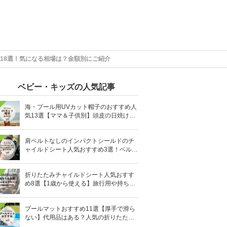
18選！気になる相場は？金額別にご紹介
ベビー・キッズの人気記事
海・プール用UVカット帽子のおすすめ人
気13選【ママ＆子供別】頭皮の日焼け対
策に
肩ベルトなしのインパクトシールドのチ
ャイルドシート人気おすすめ3選！ベルト
を嫌がる＆抜け出す悩みも解消
折りたたみチャイルドシート人気おすす
め8選【1歳から使える】旅行用や持ち運
びに！
プールマットおすすめ11選【厚手で滑ら
ない】代用品はある？人気の折りたたみ
式も