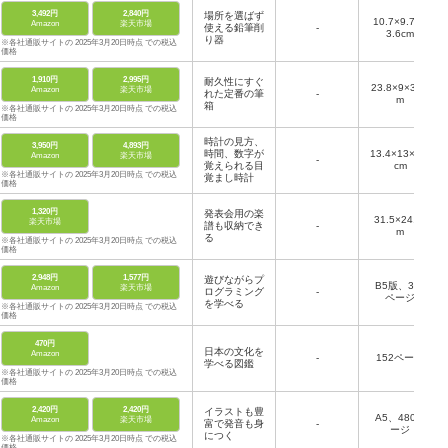
3,492円
2,840円
場所を選ばず
10.7×9.7×1
Amazon
楽天市場
使える鉛筆削
-
3.6cm
り器
※各社通販サイトの 2025年3月20日時点 での税込
価格
1,910円
2,995円
耐久性にすぐ
23.8×9×3.5c
Amazon
楽天市場
れた定番の筆
-
m
箱
※各社通販サイトの 2025年3月20日時点 での税込
価格
時計の見方、
3,950円
4,893円
時間、数字が
13.4×13×8.5
Amazon
楽天市場
-
覚えられる目
cm
※各社通販サイトの 2025年3月20日時点 での税込
覚まし時計
価格
1,320円
発表会用の楽
31.5×24.5c
楽天市場
譜も収納でき
-
m
る
※各社通販サイトの 2025年3月20日時点 での税込
価格
2,948円
1,577円
遊びながらプ
B5版、304
Amazon
楽天市場
ログラミング
-
ページ
を学べる
※各社通販サイトの 2025年3月20日時点 での税込
価格
470円
日本の文化を
Amazon
-
152ページ
学べる図鑑
※各社通販サイトの 2025年3月20日時点 での税込
価格
2,420円
2,420円
イラストも豊
A5、480ペ
Amazon
楽天市場
富で発音も身
-
ージ
につく
※各社通販サイトの 2025年3月20日時点 での税込
価格