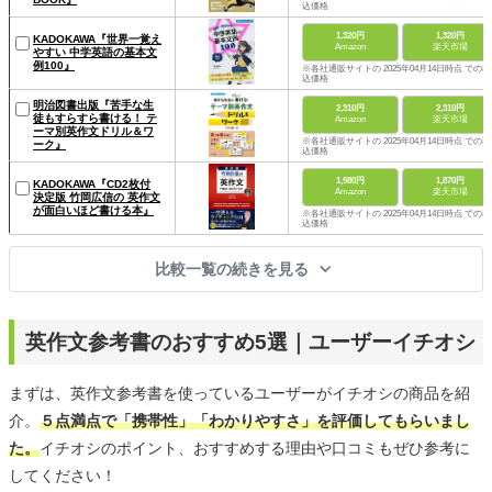
込価格
1,320円
1,320円
KADOKAWA『世界一覚え
Amazon
楽天市場
やすい 中学英語の基本文
例100』
※各社通販サイトの 2025年04月14日時点 での税
込価格
明治図書出版『苦手な生
2,310円
2,310円
徒もすらすら書ける！ テ
Amazon
楽天市場
ーマ別英作文ドリル＆ワ
※各社通販サイトの 2025年04月14日時点 での税
ーク』
込価格
1,980円
1,870円
KADOKAWA『CD2枚付
Amazon
楽天市場
決定版 竹岡広信の 英作文
が面白いほど書ける本』
※各社通販サイトの 2025年04月14日時点 での税
込価格
比較一覧の続きを見る
英作文参考書のおすすめ5選｜ユーザーイチオシ
まずは、英作文参考書を使っているユーザーがイチオシの商品を紹
介。
５点満点で「携帯性」「わかりやすさ」を評価してもらいまし
た。
イチオシのポイント、おすすめする理由や口コミもぜひ参考に
してください！