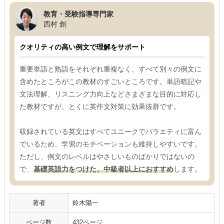
教育・受験指導専門家
西村 創
クオリティの高い例文で理解をサポート
重要単語と熟語をそれぞれ重複なく、すべて別々の例文に
含めたところがこの教材のすごいところです。単語暗記や
文法理解、リスニング力向上などさまざまな目的に対応し
た教材ですが、とくに英作文対策に効果抜群です。
収録されている英文はすべてユニークでバラエティに富ん
でいるため、学習のモチベーションも維持しやすいです。
ただし、例文のレベルはやさしいものばかりではないの
で、
基礎英語力をつけた、中級者以上におすすめ
します。
著者
鈴木陽一
ページ数
432ページ