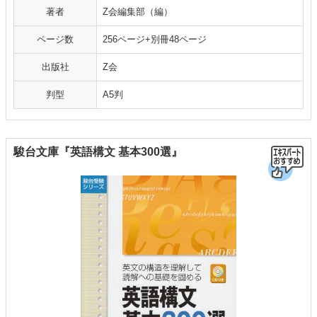
著者
Z会編集部（編）
ページ数
256ページ+別冊48ページ
出版社
Z会
判型
A5判
駿台文庫『英語構文 基本300選』