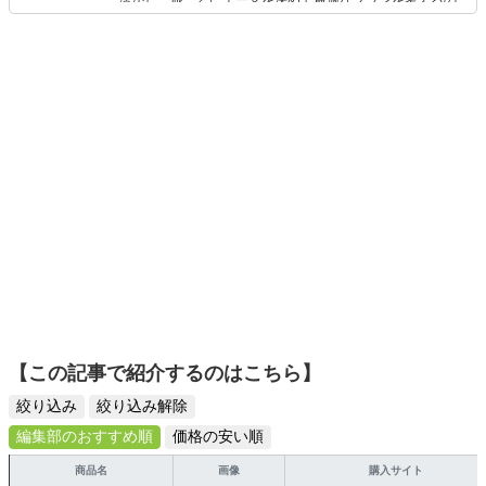
活かし、旅ごとにテーマを決めて最適なプランを考えるの
アのコンテンツ執筆・編集、全国の中学校・高校でのセミ
が得意。また、アパレルショップでの販売経験もあり。誰
ナー講演、書籍執筆などに携わる。 書籍出版10冊
でも手軽に楽しめるプチプラとトレンドを取り入れたコー
（KADOKAWA、PHP研究所他）は全て重版更新中、累計
ディネートを提案します。本や映画から受けたインスピレ
14万部突破。 テレビ・新聞・雑誌などのメディア出演、掲
ーションを日常や仕事に活かすことを大切にし、記事では
載多数。 「にしむら先生 受験指導専門家」としてYouTube
そんな視点から選んだおすすめ作品やアイテムを紹介しま
配信中。
す。
【この記事で紹介するのはこちら】
絞り込み
絞り込み解除
編集部のおすすめ順
価格の安い順
商品名
画像
購入サイト