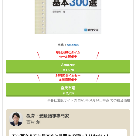
出典：
Amazon
毎日お得なタイム
セール開催中
Amazon
￥1,578
24時間タイムセー
ル毎日開催中
楽天市場
￥ 2,787
※各社通販サイトの 2025年04月14日時点 での税込価格
教育・受験指導専門家
西村 創
左に英文＆右に日本文と見開きで頭に入りやすい！