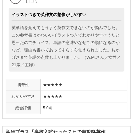
口コミ
イラストつきで英作文の想像がしやすい
英単語を覚えてもうまく英作文できないのが悩みでした。
この参考書はかわいいイラストつきでわかりやすそうだと
思ったのでチョイス。単語の意味やなぜこの順になるのか
など、理由も書いてあってすらすら覚えられました。おか
げさまで英語の点数も上がりました。（W.M.さん／女性／
21歳／主婦）
携帯性
★★★★★
わかりやすさ
★★★★★
総合評価
5.0点
学研プラス『高校入試たった７日で超攻略英作