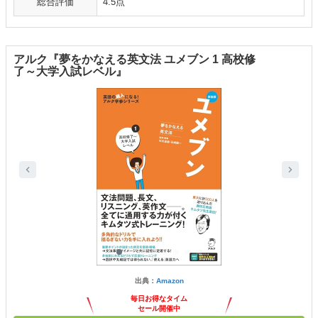
総合評価
4.5点
アルク『夢をかなえる英文法 ユメブン 1 高校修
了～大学入試レベル』
出典：
Amazon
毎日お得なタイム
セール開催中