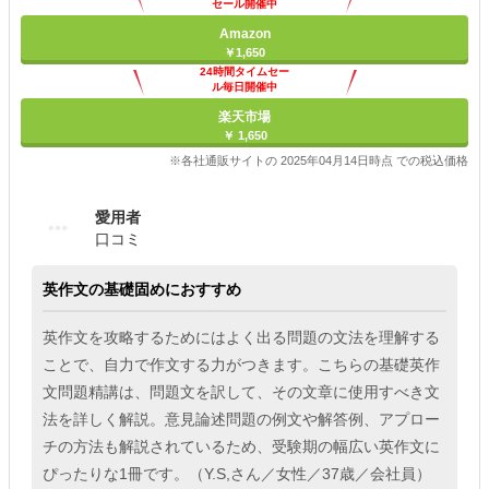
セール開催中
Amazon
￥1,650
24時間タイムセー
ル毎日開催中
楽天市場
￥ 1,650
※各社通販サイトの 2025年04月14日時点 での税込価格
愛用者
口コミ
英作文の基礎固めにおすすめ
英作文を攻略するためにはよく出る問題の文法を理解する
ことで、自力で作文する力がつきます。こちらの基礎英作
文問題精講は、問題文を訳して、その文章に使用すべき文
法を詳しく解説。意見論述問題の例文や解答例、アプロー
チの方法も解説されているため、受験期の幅広い英作文に
ぴったりな1冊です。（Y.S,さん／女性／37歳／会社員）