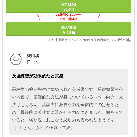
Amazon
￥1,540
24時間タイムセー
ル毎日開催中
楽天市場
￥ 1,540
※各社通販サイトの 2025年04月14日時点 での税込価格
愛用者
口コミ
反復練習が効果的だと実感
高校生の娘が先生に勧められた参考書です。反復練習中心
の内容で、基礎的な文法が身についているレベル向き。文
法はもちろん、英語力に必要な力を全体的にのばせるた
め、最終的に英作文に活かせる力がつきました。娘をみて
いると、繰り返しおこなう忍耐力も養われたようです。
（F.T.さん／女性／46歳／主婦）