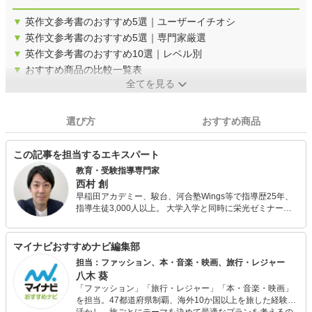
▼
英作文参考書のおすすめ5選｜ユーザーイチオシ
▼
英作文参考書のおすすめ5選｜専門家厳選
▼
英作文参考書のおすすめ10選｜レベル別
▼
おすすめ商品の比較一覧表
全てを見る
選び方
おすすめ商品
この記事を担当するエキスパート
教育・受験指導専門家
西村 創
早稲田アカデミー、駿台、河合塾Wings等で指導歴25年、
指導生徒3,000人以上。 大学入学と同時に栄光ゼミナール
や明光義塾で講師のアルバイトを始める。 新卒入社の早稲
田アカデミーでは入社初年度に生徒授業満足度全講師中1位
を取り、社長から表彰される。 駿台ではシンガポール校講
マイナビおすすめナビ編集部
師を経て、社歴80年初の20代校長として香港校校長を務
担当：ファッション、本・音楽・映画、旅行・レジャー
め、過去最高の合格実績を出す。 河合塾Wingsでは入社後
八木 葵
11年間、生徒の授業満足度全講師中1位、講師研修や保護
「ファッション」「旅行・レジャー」「本・音楽・映画」
者セミナーなども運営。 また、編集プロダクション運営、
を担当。47都道府県制覇、海外10か国以上を旅した経験を
All Aboutの教育・受験ガイド、教育・受験情報webメディ