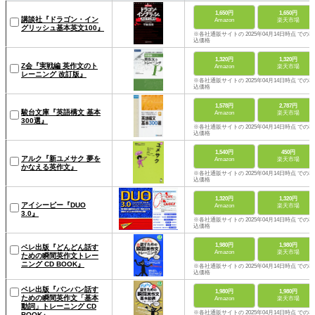
1,650円
1,650円
講談社『ドラゴン・イン
Amazon
楽天市場
グリッシュ基本英文100』
※各社通販サイトの 2025年04月14日時点 での税
込価格
1,320円
1,320円
Z会『実戦編 英作文のト
Amazon
楽天市場
レーニング 改訂版』
※各社通販サイトの 2025年04月14日時点 での税
込価格
1,578円
2,787円
駿台文庫『英語構文 基本
Amazon
楽天市場
300選』
※各社通販サイトの 2025年04月14日時点 での税
込価格
1,540円
450円
アルク『新ユメサク 夢を
Amazon
楽天市場
かなえる英作文』
※各社通販サイトの 2025年04月14日時点 での税
込価格
1,320円
1,320円
アイシーピー『DUO
Amazon
楽天市場
3.0』
※各社通販サイトの 2025年04月14日時点 での税
込価格
1,980円
1,980円
ベレ出版『どんどん話す
Amazon
楽天市場
ための瞬間英作文トレー
ニング CD BOOK』
※各社通販サイトの 2025年04月14日時点 での税
込価格
ベレ出版『バンバン話す
1,980円
1,980円
ための瞬間英作文「基本
Amazon
楽天市場
動詞」トレーニング CD
※各社通販サイトの 2025年04月14日時点 での税
BOOK』