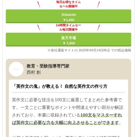
毎日お得なタイム
セール開催中
Amazon
￥1,650
24時間タイムセー
ル毎日開催中
楽天市場
￥ 1,650
※各社通販サイトの 2025年04月14日時点 での税込価格
教育・受験指導専門家
西村 創
「英作文の鬼」が教える！ 自然な英作文の作り方
英作文に必要な技法を100文に厳選してまとめた参考書で
す。一文ごとに重要なポイントや間違えやすい部分が解説
されており、本書に収録されている
100文をマスターすれ
ば英作文に必要な力を大幅に向上させることができます
。