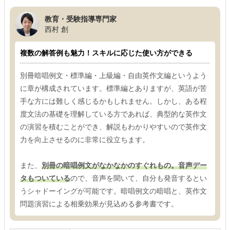
教育・受験指導専門家
西村 創
複数の解答例も魅力！スキルに応じた使い方ができる
別冊暗唱例文・標準編・上級編・自由英作文編というよう
に章が構成されています。標準編とありますが、英語が苦
手な方には難しく感じるかもしれません。しかし、ある程
度文法の基礎を理解している方であれば、典型的な英作文
の演習を積むことができ、解説もわかりやすいので英作文
力を向上させるのに非常に役立ちます。
また、
別冊の暗唱例文がなかなかのすぐれもの。音声デー
タもついている
ので、音声を聞いて、自分も発音するとい
うシャドーイングが可能です。暗唱例文の暗唱と、英作文
問題演習による相乗効果が見込める参考書です。