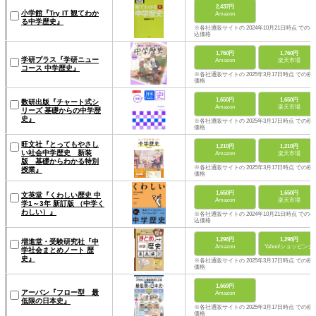
2,437円
小学館『Try IT 観てわか
Amazon
る中学歴史』
※各社通販サイトの 2024年10月21日時点 での税
込価格
1,760円
1,760円
学研プラス『学研ニュー
Amazon
楽天市場
コース 中学歴史』
※各社通販サイトの 2025年3月17日時点 での税
価格
1,650円
1,650円
数研出版『チャート式シ
Amazon
楽天市場
リーズ 基礎からの中学歴
史』
※各社通販サイトの 2025年3月17日時点 での税
価格
旺文社『とってもやさし
1,210円
1,210円
い社会中学歴史 新装
Amazon
楽天市場
版 基礎からわかる特別
※各社通販サイトの 2025年3月17日時点 での税
授業』
価格
1,650円
1,650円
文英堂『くわしい歴史 中
Amazon
楽天市場
学1～3年 新訂版 （中学く
わしい）』
※各社通販サイトの 2024年10月21日時点 での税
込価格
1,298円
1,298円
増進堂・受験研究社『中
Amazon
Yahoo!ショッピング
学社会まとめノート 歴
史』
※各社通販サイトの 2025年3月17日時点 での税
価格
1,669円
アーバン『フロー型 最
Amazon
低限の日本史』
※各社通販サイトの 2025年3月17日時点 での税
価格