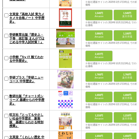
※各社通販サイトの 2025年3月17日時点 での税
価格
1,540円
1,540円
文英堂『高校入試 実力メ
Amazon
楽天市場
キメキ合格ノート 中学歴
史』
※各社通販サイトの 2024年10月21日時点 での税
込価格
3,880円
1,100円
学研教育出版『歴史上・
Amazon
楽天市場
下巻 改訂版 まんがでは
じめる中学入試対策！』
※各社通販サイトの 2025年3月17日時点 での税
価格
2,437円
小学館『Try IT 観てわか
Amazon
る中学歴史』
※各社通販サイトの 2024年10月21日時点 での税
込価格
1,760円
1,760円
学研プラス『学研ニュー
Amazon
楽天市場
コース 中学歴史』
※各社通販サイトの 2025年3月17日時点 での税
価格
1,650円
1,650円
数研出版『チャート式シ
Amazon
楽天市場
リーズ 基礎からの中学歴
史』
※各社通販サイトの 2025年3月17日時点 での税
価格
旺文社『とってもやさし
1,210円
1,210円
い社会中学歴史 新装
Amazon
楽天市場
版 基礎からわかる特別
※各社通販サイトの 2025年3月17日時点 での税
授業』
価格
1,650円
1,650円
文英堂『くわしい歴史 中