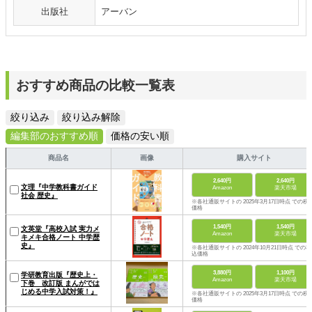
出版社
アーバン
おすすめ商品の比較一覧表
絞り込み
絞り込み解除
編集部のおすすめ順
価格の安い順
商品名
画像
購入サイト
2,640円
2,640円
文理『中学教科書ガイド
Amazon
楽天市場
社会 歴史』
※各社通販サイトの 2025年3月17日時点 での税
価格
1,540円
1,540円
文英堂『高校入試 実力メ
Amazon
楽天市場
キメキ合格ノート 中学歴
史』
※各社通販サイトの 2024年10月21日時点 での税
込価格
3,880円
1,100円
学研教育出版『歴史上・
Amazon
楽天市場
下巻 改訂版 まんがでは
じめる中学入試対策！』
※各社通販サイトの 2025年3月17日時点 での税
価格