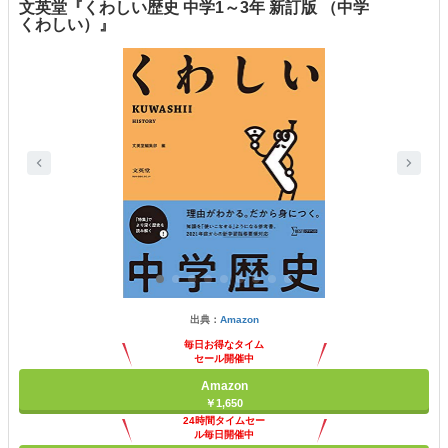
文英堂『くわしい歴史 中学1～3年 新訂版 （中学
くわしい）』
出典：
Amazon
毎日お得なタイム
セール開催中
Amazon
￥1,650
24時間タイムセー
ル毎日開催中