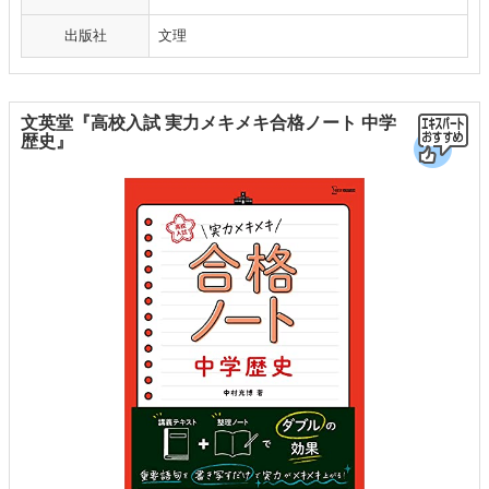
出版社
文理
文英堂『高校入試 実力メキメキ合格ノート 中学
歴史』