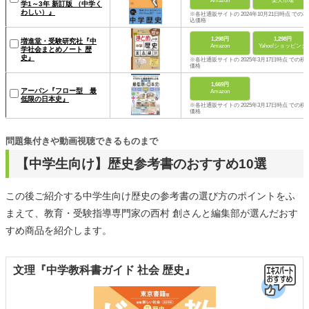
Amazon
楽天市場
学1～3年 新訂版 （中学く
わしい）』
※各社通販サイトの 2024年10月21日時点 での税
込価格
1,298円
1,298円
増進堂・受験研究社『中
Amazon
Yahoo!ショッピング
学社会まとめノート 歴
史』
※各社通販サイトの 2025年3月17日時点 での税
価格
1,669円
アーバン『フロー型 最
Amazon
低限の日本史』
※各社通販サイトの 2025年3月17日時点 での税
価格
問題集付きや動画視聴できるものまで
【中学生向け】歴史参考書のおすすめ10選
この後ご紹介する中学生向け歴史の参考書の選び方のポイントをふ
まえて、教育・受験指導専門家の西村 創さんと編集部が選んだおす
すめ商品を紹介します。
文理『中学教科書ガイド 社会 歴史』