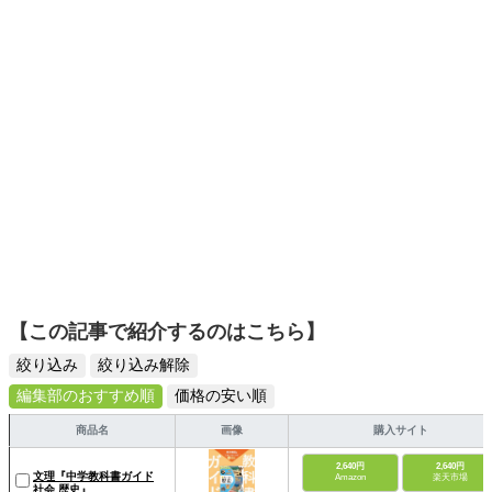
ディネートを提案します。本や映画から受けたインスピレ
14万部突破。 テレビ・新聞・雑誌などのメディア出演、掲
ーションを日常や仕事に活かすことを大切にし、記事では
載多数。 「にしむら先生 受験指導専門家」としてYouTube
そんな視点から選んだおすすめ作品やアイテムを紹介しま
配信中。
す。
【この記事で紹介するのはこちら】
絞り込み
絞り込み解除
編集部のおすすめ順
価格の安い順
商品名
画像
購入サイト
2,640円
2,640円
文理『中学教科書ガイド
Amazon
楽天市場
社会 歴史』