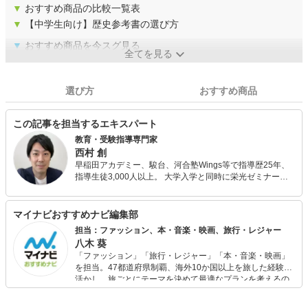
▼
おすすめ商品の比較一覧表
▼
【中学生向け】歴史参考書の選び方
▼
おすすめ商品を今スグ見る
全てを見る
選び方
おすすめ商品
この記事を担当するエキスパート
教育・受験指導専門家
西村 創
早稲田アカデミー、駿台、河合塾Wings等で指導歴25年、
指導生徒3,000人以上。 大学入学と同時に栄光ゼミナール
や明光義塾で講師のアルバイトを始める。 新卒入社の早稲
田アカデミーでは入社初年度に生徒授業満足度全講師中1位
を取り、社長から表彰される。 駿台ではシンガポール校講
マイナビおすすめナビ編集部
師を経て、社歴80年初の20代校長として香港校校長を務
担当：ファッション、本・音楽・映画、旅行・レジャー
め、過去最高の合格実績を出す。 河合塾Wingsでは入社後
八木 葵
11年間、生徒の授業満足度全講師中1位、講師研修や保護
「ファッション」「旅行・レジャー」「本・音楽・映画」
者セミナーなども運営。 また、編集プロダクション運営、
を担当。47都道府県制覇、海外10か国以上を旅した経験を
All Aboutの教育・受験ガイド、教育・受験情報webメディ
活かし、旅ごとにテーマを決めて最適なプランを考えるの
アのコンテンツ執筆・編集、全国の中学校・高校でのセミ
が得意。また、アパレルショップでの販売経験もあり。誰
ナー講演、書籍執筆などに携わる。 書籍出版10冊
でも手軽に楽しめるプチプラとトレンドを取り入れたコー
（KADOKAWA、PHP研究所他）は全て重版更新中、累計