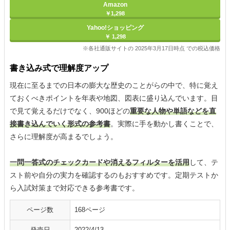
Amazon
￥1,298
Yahoo!ショッピング
￥ 1,298
※各社通販サイトの 2025年3月17日時点 での税込価格
書き込み式で理解度アップ
現在に至るまでの日本の膨大な歴史のことがらの中で、特に覚え
ておくべきポイントを年表や地図、図表に盛り込んでいます。目
で見て覚えるだけでなく、900ほどの
重要な人物や単語などを直
接書き込んでいく形式の参考書
。実際に手を動かし書くことで、
さらに理解度が高まるでしょう。
一問一答式のチェックカードや消えるフィルターを活用
して、テ
スト前や自分の実力を確認するのもおすすめです。定期テストか
ら入試対策まで対応できる参考書です。
ページ数
168ページ
発売日
2022/4/13