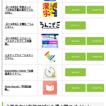
【1〜6年生】学校ネット
『小学生手書き漢字ドリル
App Store
Google Play
1026』
【3〜6年生】文響社『うん
公式サイト
こゼミ』
【4〜6年生】リクルート
『スタディサプリ 小学講
App Store
Google Play
座』
スタディプラス『スタディ
App Store
Google Play
プラス』
KAZUTERU YOKOI『目標
App Store
達成タイマー』
Akito Ibaraki『学習記録
App Store
Google Play
帳』