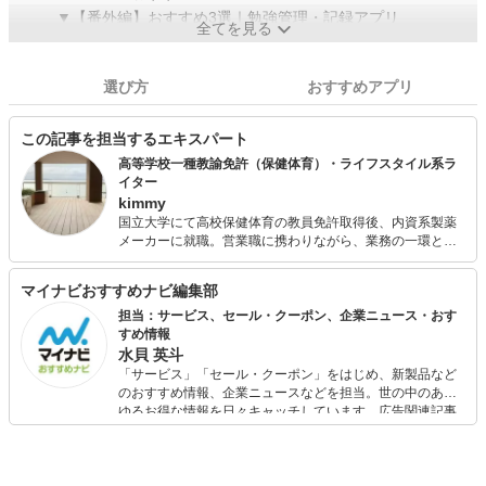
▼【番外編】おすすめ3選｜勉強管理・記録アプリ
全てを見る
選び方
おすすめアプリ
この記事を担当するエキスパート
高等学校一種教諭免許（保健体育）・ライフスタイル系ラ
イター
kimmy
国立大学にて高校保健体育の教員免許取得後、内資系製薬
メーカーに就職。営業職に携わりながら、業務の一環とし
て熱中症対策をテーマとした小中学生・高校生を対象とし
た説明会の講師を務める。結婚後は国立大学研究室秘書を
マイナビおすすめナビ編集部
経験。出産を経てWebライターへ転向。マネー、ファッシ
ョン、美容、ライフスタイル系など幅広いジャンルで執筆
担当：サービス、セール・クーポン、企業ニュース・おす
中。同時に元気有り余る男児2人の母として、イベント情報
すめ情報
や習い事、塾のリサーチに余念がない生活を送る。オフの
水貝 英斗
日はカフェ巡りや旅行が楽しみ。
「サービス」「セール・クーポン」をはじめ、新製品など
のおすすめ情報、企業ニュースなどを担当。世の中のあら
ゆるお得な情報を日々キャッチしています。広告関連記事
の制作にも携わり、SEOの知見を活かし商品販促のプラン
ニングも行っています。