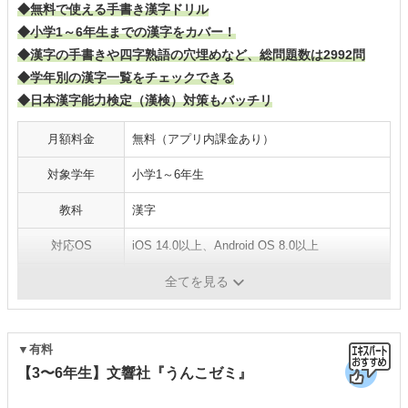
◆無料で使える手書き漢字ドリル
◆小学1～6年生までの漢字をカバー！
◆漢字の手書きや四字熟語の穴埋めなど、総問題数は2992問
◆学年別の漢字一覧をチェックできる
◆日本漢字能力検定（漢検）対策もバッチリ
月額料金
無料（アプリ内課金あり）
対象学年
小学1～6年生
教科
漢字
対応OS
iOS 14.0以上、Android OS 8.0以上
質問サポート
-
全てを見る
▼有料
【3〜6年生】文響社『うんこゼミ』