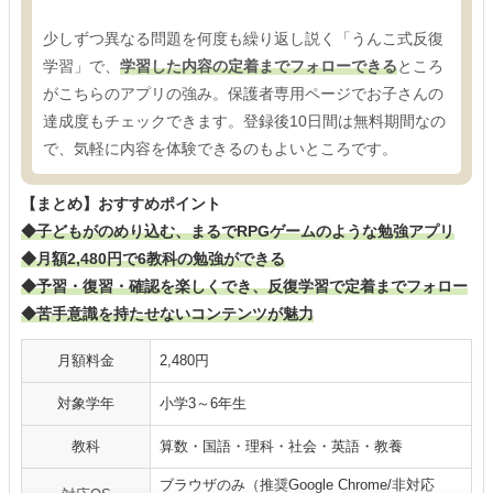
少しずつ異なる問題を何度も繰り返し説く「うんこ式反復
学習」で、
学習した内容の定着までフォローできる
ところ
がこちらのアプリの強み。保護者専用ページでお子さんの
達成度もチェックできます。登録後10日間は無料期間なの
で、気軽に内容を体験できるのもよいところです。
【まとめ】おすすめポイント
◆子どもがのめり込む、まるでRPGゲームのような勉強アプリ
◆月額2,480円で6教科の勉強ができる
◆予習・復習・確認を楽しくでき、反復学習で定着までフォロー
◆苦手意識を持たせないコンテンツが魅力
月額料金
2,480円
対象学年
小学3～6年生
教科
算数・国語・理科・社会・英語・教養
ブラウザのみ（推奨Google Chrome/非対応