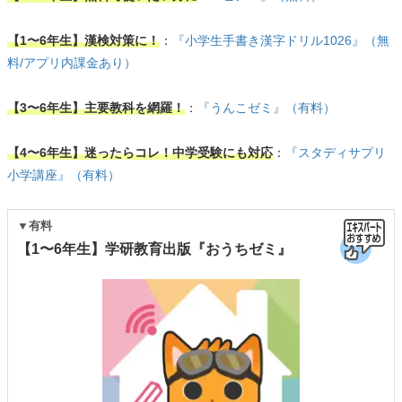
【1〜6年生】漢検対策に！
：
『小学生手書き漢字ドリル1026』（無
料/アプリ内課金あり）
【3〜6年生】主要教科を網羅！
：
『うんこゼミ』（有料）
【4〜6年生】迷ったらコレ！中学受験にも対応
：
『スタディサプリ
小学講座』（有料）
▼有料
【1〜6年生】学研教育出版『おうちゼミ』