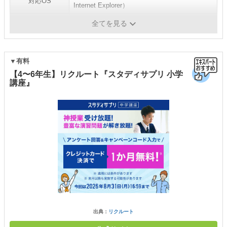
対応OS
Internet Explorer）
質問サポート
-
全てを見る
▼有料
【4〜6年生】リクルート『スタディサプリ 小学
講座』
出典：
リクルート