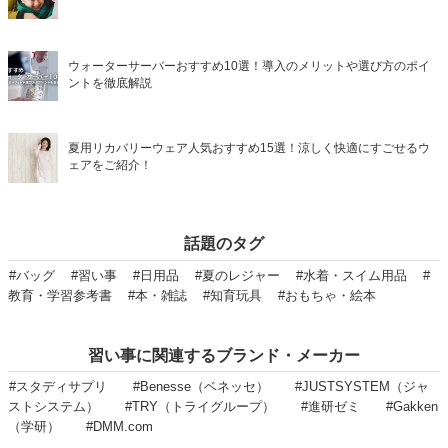
ウォーターサーバーおすすめ10選！導入のメリットや選び方のポイ
ントを徹底解説
夏用リカバリーウェア人気おすすめ15選！涼しく快適にすごせるウ
ェアをご紹介！
話題のタグ
#バッグ
#習い事
#日用品
#夏のレジャー
#水着・スイム用品
#
教育・学習参考書
#本・雑誌
#知育玩具
#おもちゃ・絵本
習い事に関連するブランド・メーカー
#スタディサプリ
#Benesse（ベネッセ）
#JUSTSYSTEM（ジャ
ストシステム）
#TRY（トライグループ）
#進研ゼミ
#Gakken
（学研）
#DMM.com