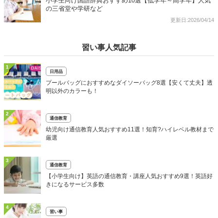
小学生向け国語辞典おすすめ10選【低学年～高学年】人気
の三省堂や学研など
更新日:2026/04/14
習い事人気記事
1
日用品
プールバッグにおすすめなダイソーバッグ8選【安くて丈夫】透
明以外のカラーも！
2
通信教育
幼児向け通信教育人気おすすめ11選！知育?ハイレベル教材まで
厳選
3
通信教育
【小学生向け】英語の通信教育・講座人気おすすめ9選！英語好
きになるサービス多数
4
習い事