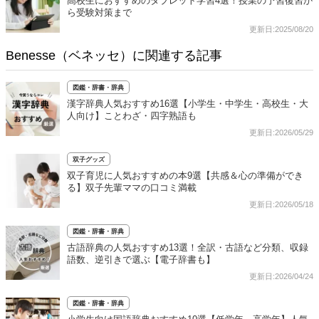
高校生におすすめのタブレット学習4選！授業の予習復習か
ら受験対策まで
更新日:2025/08/20
Benesse（ベネッセ）に関連する記事
図鑑・辞書・辞典
漢字辞典人気おすすめ16選【小学生・中学生・高校生・大
人向け】ことわざ・四字熟語も
更新日:2026/05/29
双子グッズ
双子育児に人気おすすめの本9選【共感＆心の準備ができ
る】双子先輩ママの口コミ満載
更新日:2026/05/18
図鑑・辞書・辞典
古語辞典の人気おすすめ13選！全訳・古語など分類、収録
語数、逆引きで選ぶ【電子辞書も】
更新日:2026/04/24
図鑑・辞書・辞典