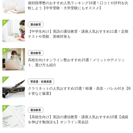
個別指導塾のおすすめ人気ランキング16選！口コミや評判を比
較しよう【中学受験・大学受験にもオススメ】
5
通信教育
【中学生向け】英語の通信教育・講座人気おすすめ11選！定期
テストや受験、英検対策も
6
通信教育
高校生向けオンライン塾おすすめ15選！メリットやデメリッ
ト、選び方も紹介
7
管楽器・吹奏楽器
クラリネットの人気おすすめ15選！軽量・高音・バレル付き【B
♭管など厳選】
8
通信教育
【高校生向け】英語の通信教育・講座人気おすすめ10選【成績
を伸ばす勉強法も】オンライン英会話