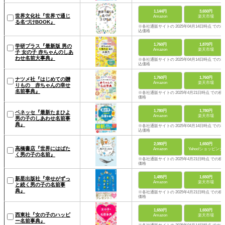
1,144円
3,650円
世界文化社『世界で通じ
Amazon
楽天市場
る名づけBOOK』
※各社通販サイトの 2025年04月14日時点 での税
込価格
1,760円
1,870円
学研プラス『最新版 男の
Amazon
楽天市場
子 女の子 赤ちゃんのしあ
わせ名前大事典』
※各社通販サイトの 2025年04月14日時点 での税
込価格
1,760円
1,760円
ナツメ社『はじめての贈
Amazon
楽天市場
りもの 赤ちゃんの幸せ
名前事典』
※各社通販サイトの 2025年4月21日時点 での税
価格
1,780円
1,780円
ベネッセ『最新たまひよ
Amazon
楽天市場
男の子のしあわせ名前事
典』
※各社通販サイトの 2025年04月14日時点 での税
込価格
2,080円
1,650円
高橋書店『世界にはばた
Amazon
Yahoo!ショッピング
く男の子の名前』
※各社通販サイトの 2025年4月21日時点 での税
価格
1,485円
1,650円
新星出版社『幸せがずっ
Amazon
楽天市場
と続く男の子の名前事
典』
※各社通販サイトの 2025年4月21日時点 での税
価格
1,650円
1,650円
西東社『女の子のハッピ
Amazon
楽天市場
ー名前事典』