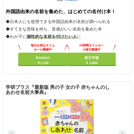
外国語由来の名前を集めた、はじめての名付け本！
◆日本人にも使用できる外国語由来の名前が調べられる
◆すてきな意味を持ち、音感がいい名前を集めた本
◆わが子に
個性的な名前を付けたい人
に
毎日お得なタイム
24時間タイムセー
セール開催中
ル毎日開催中
Amazon
楽天市場
￥1,144
￥ 3,650
学研プラス『最新版 男の子 女の子 赤ちゃんのし
あわせ名前大事典』