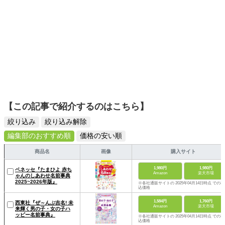
【この記事で紹介するのはこちら】
絞り込み
絞り込み解除
編集部のおすすめ順
価格の安い順
商品名
画像
購入サイト
1,980円
1,980円
ベネッセ『たまひよ 赤ち
Amazon
楽天市場
ゃんのしあわせ名前事典
2025~2026年版』
※各社通販サイトの 2025年04月14日時点 での税
込価格
1,584円
1,760円
西東社『ぜ～んぶ吉名! 未
Amazon
楽天市場
来輝く男の子・女の子ハ
ッピー名前事典』
※各社通販サイトの 2025年04月14日時点 での税
込価格