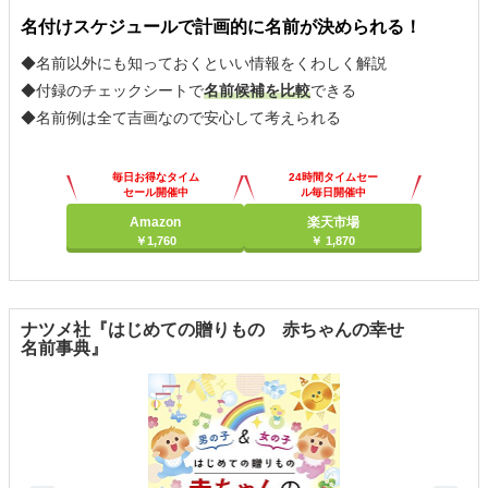
名付けスケジュールで計画的に名前が決められる！
◆名前以外にも知っておくといい情報をくわしく解説
◆付録のチェックシートで
名前候補を比較
できる
◆名前例は全て吉画なので安心して考えられる
毎日お得なタイム
24時間タイムセー
セール開催中
ル毎日開催中
Amazon
楽天市場
￥1,760
￥ 1,870
ナツメ社『はじめての贈りもの 赤ちゃんの幸せ
名前事典』