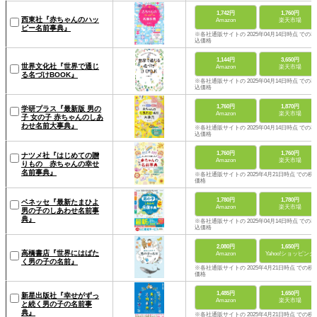
1,742円
1,760円
西東社『赤ちゃんのハッ
Amazon
楽天市場
ピー名前事典』
※各社通販サイトの 2025年04月14日時点 での税
込価格
1,144円
3,650円
世界文化社『世界で通じ
Amazon
楽天市場
る名づけBOOK』
※各社通販サイトの 2025年04月14日時点 での税
込価格
1,760円
1,870円
学研プラス『最新版 男の
Amazon
楽天市場
子 女の子 赤ちゃんのしあ
わせ名前大事典』
※各社通販サイトの 2025年04月14日時点 での税
込価格
1,760円
1,760円
ナツメ社『はじめての贈
Amazon
楽天市場
りもの 赤ちゃんの幸せ
名前事典』
※各社通販サイトの 2025年4月21日時点 での税
価格
1,780円
1,780円
ベネッセ『最新たまひよ
Amazon
楽天市場
男の子のしあわせ名前事
典』
※各社通販サイトの 2025年04月14日時点 での税
込価格
2,080円
1,650円
高橋書店『世界にはばた
Amazon
Yahoo!ショッピング
く男の子の名前』
※各社通販サイトの 2025年4月21日時点 での税
価格
1,485円
1,650円
新星出版社『幸せがずっ
Amazon
楽天市場
と続く男の子の名前事
典』
※各社通販サイトの 2025年4月21日時点 での税