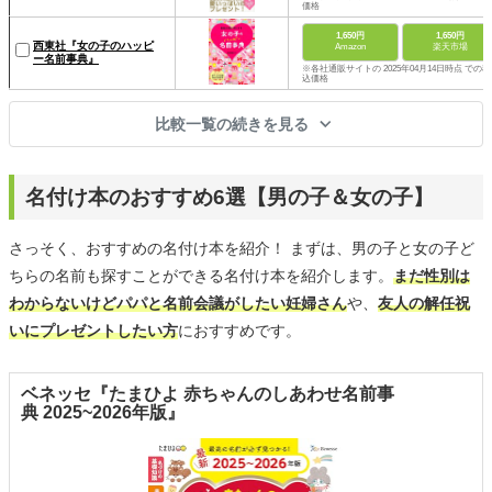
価格
1,650円
1,650円
西東社『女の子のハッピ
Amazon
楽天市場
ー名前事典』
※各社通販サイトの 2025年04月14日時点 での税
込価格
比較一覧の続きを見る
名付け本のおすすめ6選【男の子＆女の子】
さっそく、おすすめの名付け本を紹介！ まずは、男の子と女の子ど
ちらの名前も探すことができる名付け本を紹介します。
まだ性別は
わからないけどパパと名前会議がしたい妊婦さん
や、
友人の解任祝
いにプレゼントしたい方
におすすめです。
ベネッセ『たまひよ 赤ちゃんのしあわせ名前事
典 2025~2026年版』