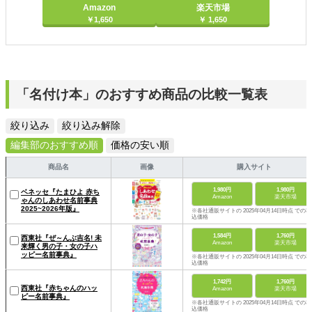
Amazon
楽天市場
￥1,650
￥ 1,650
「名付け本」のおすすめ商品の比較一覧表
絞り込み
絞り込み解除
編集部のおすすめ順
価格の安い順
商品名
画像
購入サイト
1,980円
1,980円
ベネッセ『たまひよ 赤ち
Amazon
楽天市場
ゃんのしあわせ名前事典
2025~2026年版』
※各社通販サイトの 2025年04月14日時点 での税
込価格
1,584円
1,760円
西東社『ぜ～んぶ吉名! 未
Amazon
楽天市場
来輝く男の子・女の子ハ
ッピー名前事典』
※各社通販サイトの 2025年04月14日時点 での税
込価格
1,742円
1,760円
西東社『赤ちゃんのハッ
Amazon
楽天市場
ピー名前事典』
※各社通販サイトの 2025年04月14日時点 での税
込価格