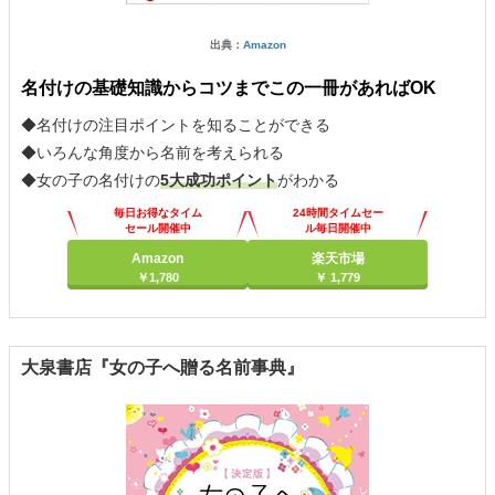
出典：
Amazon
名付けの基礎知識からコツまでこの一冊があればOK
◆名付けの注目ポイントを知ることができる
◆いろんな角度から名前を考えられる
◆女の子の名付けの
5大成功ポイント
がわかる
毎日お得なタイム
24時間タイムセー
セール開催中
ル毎日開催中
Amazon
楽天市場
￥1,780
￥ 1,779
大泉書店『女の子へ贈る名前事典』