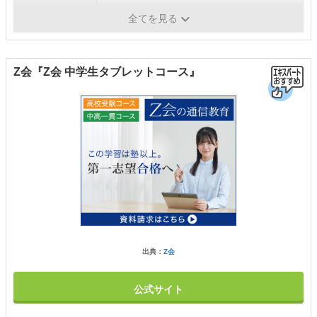
質問サポート
×
全てを見る
Z会『Z会 中学生タブレットコース』
出典：
Z会
公式サイト