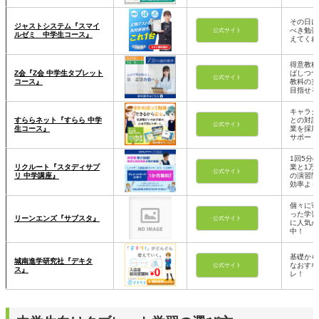
その日に
ジャストシステム『スマイ
べき勉強
公式サイト
ルゼミ 中学生コース』
えてくれ
得意教科
Z会『Z会 中学生タブレット
ばしつつ
公式サイト
コース』
教科の克
目指せる
キャラク
すららネット『すらら 中学
との対話
公式サイト
生コース』
業を採用
サポート
1回5分
リクルート『スタディサプ
業と1万
公式サイト
リ 中学講座』
の演習問
効率よく
個々に寄
った学習
リーンエンズ『サブスタ』
公式サイト
に人気が
中！
基礎から
城南進学研究社『デキタ
なおすな
公式サイト
ス』
レ！