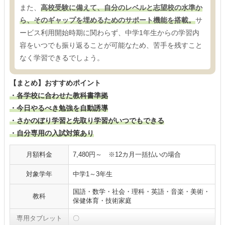
また、
高校受験に備えて、自分のレベルと志望校の水準か
ら、そのギャップを埋めるためのサポート機能を搭載。
サ
ービス利用開始時期に関わらず、中学1年生からの学習内
容をいつでも振り返ることが可能なため、苦手を残すこと
なく学習できるでしょう。
【まとめ】おすすめポイント
・各学校に合わせた教科書準拠
・今日やるべき勉強を自動誘導
・さかのぼり学習と先取り学習がいつでもできる
・自分専用の入試対策あり
月額料金
7,480円～ ※12カ月一括払いの場合
対象学年
中学1～3年生
国語・数学・社会・理科・英語・音楽・美術・
教科
保健体育・技術家庭
専用タブレット
〇