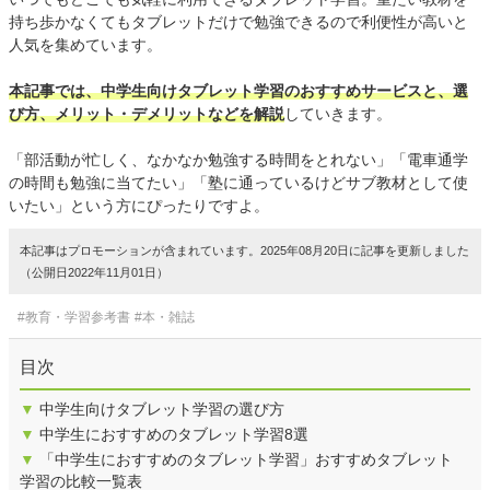
持ち歩かなくてもタブレットだけで勉強できるので利便性が高いと
人気を集めています。
本記事では、中学生向けタブレット学習のおすすめサービスと、選
び方、メリット・デメリットなどを解説
していきます。
「部活動が忙しく、なかなか勉強する時間をとれない」「電車通学
の時間も勉強に当てたい」「塾に通っているけどサブ教材として使
いたい」という方にぴったりですよ。
本記事はプロモーションが含まれています。2025年08月20日に記事を更新しました
（公開日2022年11月01日）
#教育・学習参考書
#本・雑誌
目次
▼
中学生向けタブレット学習の選び方
▼
中学生におすすめのタブレット学習8選
▼
「中学生におすすめのタブレット学習」おすすめタブレット
学習の比較一覧表