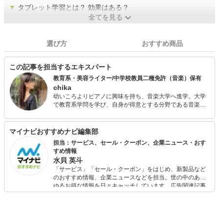
▼
タブレット学習とは？ 効果はある？
全てを見る
選び方
おすすめ商品
この記事を担当するエキスパート
教育系・美容ライター/中学校教員二種免許（音楽）保有
chika
幼いころよりピアノに興味を持ち、音楽大学へ進学。大学
で教育系学問を学び、自身が得意とする分野である音楽教
員の資格を取得する。卒業後は、音楽と同等に興味を抱い
ていた美容系企業に就職し、多くの方の美をサポート。結
婚、出産を機にライターへ転身し、これまで培ってきた教
マイナビおすすめナビ編集部
育と美容の知識を活かした記事を執筆。ママになってその
担当：サービス、セール・クーポン、企業ニュース・おす
経験を盛り込んだ教育系記事の作成にも力を注いでいる。
すめ情報
水貝 英斗
「サービス」「セール・クーポン」をはじめ、新製品など
のおすすめ情報、企業ニュースなどを担当。世の中のあら
ゆるお得な情報を日々キャッチしています。広告関連記事
の制作にも携わり、SEOの知見を活かし商品販促のプラン
ニングも行っています。