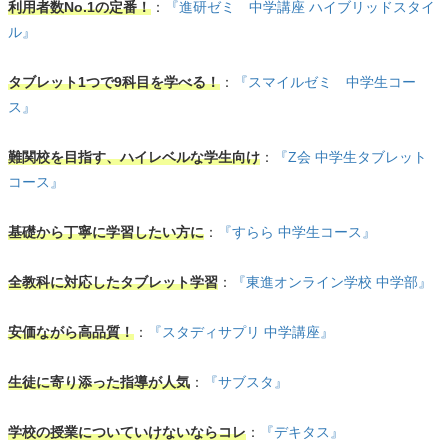
利用者数No.1の定番！
：
『進研ゼミ 中学講座 ハイブリッドスタイ
ル』
タブレット1つで9科目を学べる！
：
『スマイルゼミ 中学生コー
ス』
難関校を目指す、ハイレベルな学生向け
：
『Z会 中学生タブレット
コース』
基礎から丁寧に学習したい方に
：
『すらら 中学生コース』
全教科に対応したタブレット学習
：
『東進オンライン学校 中学部』
安価ながら高品質！
：
『スタディサプリ 中学講座』
生徒に寄り添った指導が人気
：
『サブスタ』
学校の授業についていけないならコレ
：
『デキタス』