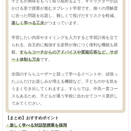
子どもが興味をもって取り組めるよう、キャラクターが話
かける形で授業が進むタブレット学習です。個々の理解度
に合った問題を出題し、難しくて投げだすリスクを軽減。
楽しく学べる工夫
がつまっています。
学習したい内容やタイミングを入力すると学習計画を立て
られる、自主的に勉強する姿勢が身につく便利な機能も搭
載。
すららコーチからのアドバイスや質疑応答など、サポ
ート体制も万全
です。
全国のすららユーザーと競って学べるイベントや、頑張っ
たぶんだけお楽しみが増える機能など、子どものやる気を
うまく引き出してくれますよ。すららでは、中高一貫コー
スもあるため、子どもが通う学校に合わせてコース選択し
てみてください。
【まとめ】おすすめポイント
・楽しく学べる対話型授業を採用