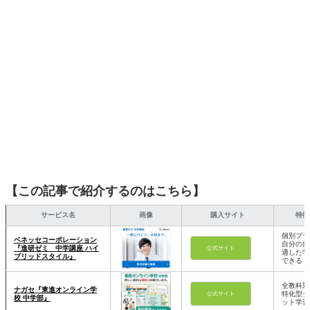
【この記事で紹介するのはこちら】
サービス名
画像
購入サイト
特徴
個別プラ
ベネッセコーポレーション
自分の目
『進研ゼミ 中学講座 ハイ
公式サイト
適した学
ブリッドスタイル』
できる
全教科対
ナガセ『東進オンライン学
特化型タ
公式サイト
校 中学部』
ット学習