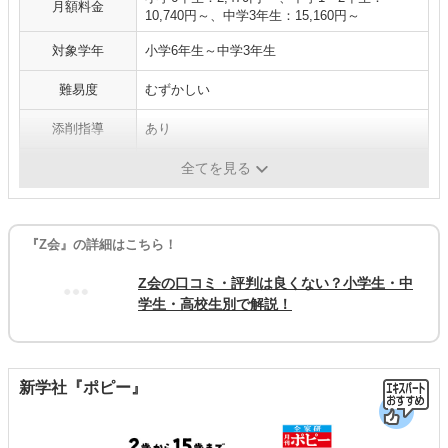
月額料金
10,740円～、中学3年生：15,160円～
対象学年
小学6年生～中学3年生
難易度
むずかしい
添削指導
あり
媒体
専用タブレット、PC、紙
全てを見る
『Z会』の詳細はこちら！
Z会の口コミ・評判は良くない？小学生・中
学生・高校生別で解説！
新学社『ポピー』