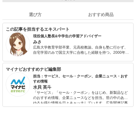
選び方
おすすめ商品
この記事を担当するエキスパート
現役個人塾長&中学生の学習アドバイザー
みさ
広島大学教育学部卒業、元高校教諭。自身も塾に行かず、
自宅学習のみで国立大学に合格した経験を持つ。2000年自
宅で学習塾を開業し、これまでに延べ800人の生徒に指導
を行う。2018年より学習が苦手な生徒や保護者向けに、ツ
イッター・インスタグラムで情報を発信している。
マイナビおすすめナビ編集部
担当：サービス、セール・クーポン、企業ニュース・おす
すめ情報
水貝 英斗
「サービス」「セール・クーポン」をはじめ、新製品など
のおすすめ情報、企業ニュースなどを担当。世の中のあら
ゆるお得な情報を日々キャッチしています。広告関連記事
の制作にも携わり、SEOの知見を活かし商品販促のプラン
ニングも行っています。