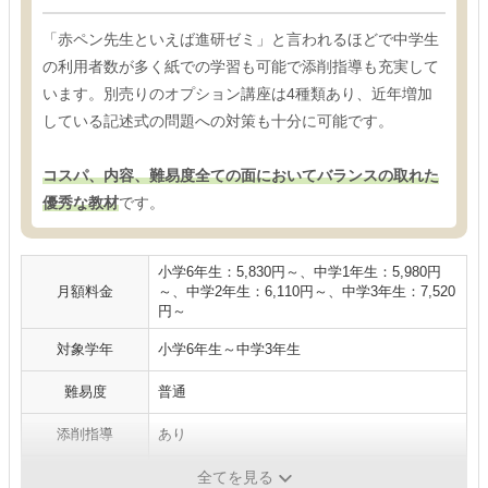
「赤ペン先生といえば進研ゼミ」と言われるほどで中学生
の利用者数が多く紙での学習も可能で添削指導も充実して
います。別売りのオプション講座は4種類あり、近年増加
している記述式の問題への対策も十分に可能です。
コスパ、内容、難易度全ての面においてバランスの取れた
優秀な教材
です。
小学6年生：5,830円～、中学1年生：5,980円
月額料金
～、中学2年生：6,110円～、中学3年生：7,520
円～
対象学年
小学6年生～中学3年生
難易度
普通
添削指導
あり
媒体
専用タブレット、紙
全てを見る