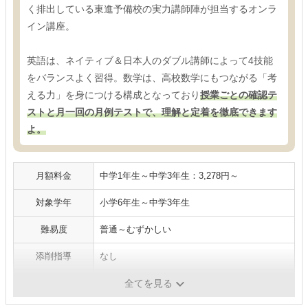
く排出している東進予備校の実力講師陣が担当するオンラ
イン講座。
英語は、ネイティブ＆日本人のダブル講師によって4技能
をバランスよく習得。数学は、高校数学にもつながる「考
える力」を身につける構成となっており
授業ごとの確認テ
ストと月一回の月例テストで、理解と定着を徹底できます
よ。
月額料金
中学1年生～中学3年生：3,278円～
対象学年
小学6年生～中学3年生
難易度
普通～むずかしい
添削指導
なし
媒体
PC、タブレット、スマホ
全てを見る