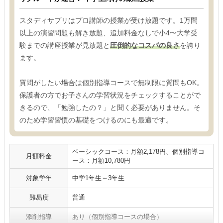
スタディサプリはプロ講師の授業が受け放題です。1万問
以上の演習問題も解き放題、追加料金なしで小4〜大学受
験までの講座授業が見放題と
圧倒的なコスパの良さ
を誇り
ます。
質問がしたい場合は個別指導コースで無制限に質問もOK。
保護者の方でお子さんの学習状況をチェックすることがで
きるので、「勉強したの？」と聞く必要がありません。そ
のため学習習慣の基礎をつけるのにも最適です。
ベーシックコース：月額2,178円、個別指導コ
月額料金
ース：月額10,780円
対象学年
中学1年生～3年生
難易度
普通
添削指導
あり（個別指導コースの場合）