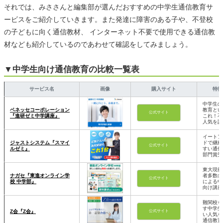
それでは、みささんと編集部が選んだおすすめの中学生通信教育サ
ービスをご紹介していきます。また発達に障害のある子や、不登校
の子どもに向く通信教材、 インターネット不要で使用できる通信教
材なども紹介しているのであわせて確認をしてみましょう。
▼中学生向け通信教育の比較一覧表
サービス名
画像
購入サイト
特徴
中学生の
ベネッセコーポレーション
教育とい
公式サイト
『進研ゼミ中学講座』
これ！不
人気を誇
イートア
ジャストシステム『スマイ
ドで継続
公式サイト
ルゼミ』
すい通信
部門賞受
東大現役
ナガセ『東進オンライン学
者多数の
公式サイト
校 中学部』
による中
向け講座
難関校を
す中学生
Z会『Z会』
公式サイト
い人気を
通信教育