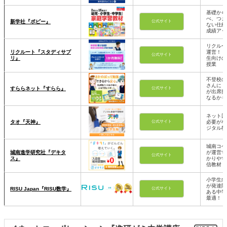
基礎から
べ、つま
新学社『ポピー』
公式サイト
ない仕組
成績アッ
リクルー
リクルート『スタディサプ
運営！ 
公式サイト
リ』
生向けの
授業
不登校の
さんに！
すららネット『すらら』
公式サイト
が出席扱
なるかも
ネット回
タオ『天神』
必要がな
公式サイト
ジタル教
城南コベ
城南進学研究社『デキタ
が運営す
公式サイト
ス』
かりやす
信教材
小学生向
が発達障
RISU Japan『RISU数学』
公式サイト
ある中学
最適！