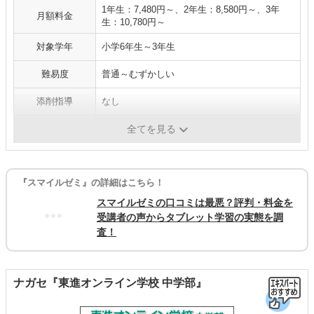
1年生：7,480円～、2年生：8,580円～、3年
月額料金
生：10,780円～
対象学年
小学6年生～3年生
難易度
普通～むずかしい
添削指導
なし
媒体
専用タブレット
全てを見る
『スマイルゼミ』の詳細はこちら！
スマイルゼミの口コミは最悪？評判・料金を
受講者の声からタブレット学習の実態を調
査！
ナガセ『東進オンライン学校 中学部』