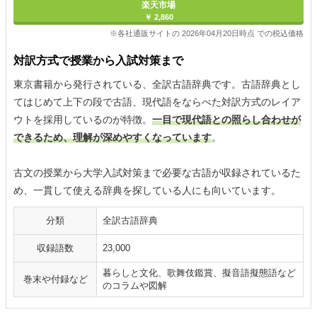
楽天市場
￥ 2,860
※各社通販サイトの 2026年04月20日時点 での税込価格
対訳方式で授業から入試対策まで
東京書籍から発行されている、全訳古語辞典です。古語辞典とし
てはじめて上下の段で古語、現代語をならべた対訳方式のレイア
ウトを採用しているのが特徴。
一目で現代語との照らし合わせが
できるため、理解が深めやすくなっています
。
古文の授業から大学入試対策まで必要な古語が収録されているた
め、一貫して使える辞典を探している人にも向いています。
分類
全訳古語辞典
収録語数
23,000
暮らしと文化、歌舞伎鑑賞、擬音語擬態語など
巻末や付録など
のコラムや図解