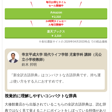
毎日お得なタイム
セール開催中
Amazon
￥2,310
24時間タイムセー
ル毎日開催中
楽天ブックス
￥ 2,310
※各社通販サイトの 2026年04月20日時点 での税込価格
帝京平成大学 現代ライフ学部 児童学科 講師（元公
立小学校教師）
鈴木 邦明
『新全訳古語辞典』はコンパクトな古語辞典です。持ち運
ぶ使い方をする人におすすめです。
視覚的に理解しやすいコンパクトな辞典
大修館書店から出版されているこちらの全訳古語辞典は、読む辞
典ではなく見て覚えることにポイントをしぼっている特徴があり