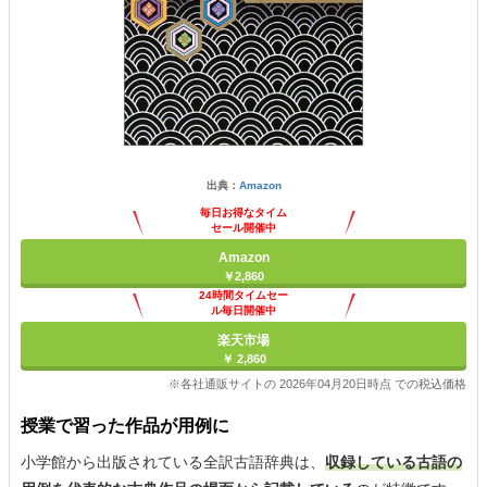
出典：
Amazon
毎日お得なタイム
セール開催中
Amazon
￥2,860
24時間タイムセー
ル毎日開催中
楽天市場
￥ 2,860
※各社通販サイトの 2026年04月20日時点 での税込価格
授業で習った作品が用例に
小学館から出版されている全訳古語辞典は、
収録している古語の