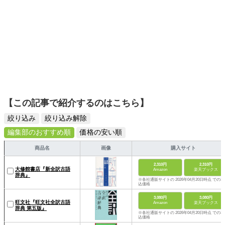
【この記事で紹介するのはこちら】
絞り込み
絞り込み解除
編集部のおすすめ順
価格の安い順
商品名
画像
購入サイト
2,310円
2,310円
大修館書店『新全訳古語
Amazon
楽天ブックス
辞典』
※各社通販サイトの 2026年04月20日時点 での税
込価格
3,080円
3,080円
旺文社『旺文社全訳古語
Amazon
楽天ブックス
辞典 第五版』
※各社通販サイトの 2026年04月20日時点 での税
込価格