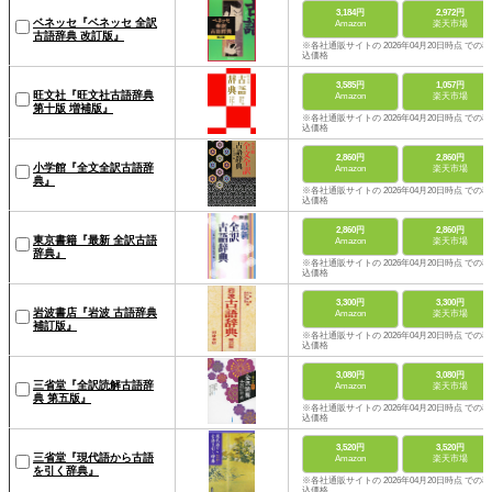
3,184円
2,972円
ベネッセ『ベネッセ 全訳
Amazon
楽天市場
古語辞典 改訂版』
※各社通販サイトの 2026年04月20日時点 での税
込価格
3,585円
1,057円
旺文社『旺文社古語辞典
Amazon
楽天市場
第十版 増補版』
※各社通販サイトの 2026年04月20日時点 での税
込価格
2,860円
2,860円
小学館『全文全訳古語辞
Amazon
楽天市場
典』
※各社通販サイトの 2026年04月20日時点 での税
込価格
2,860円
2,860円
東京書籍『最新 全訳古語
Amazon
楽天市場
辞典』
※各社通販サイトの 2026年04月20日時点 での税
込価格
3,300円
3,300円
岩波書店『岩波 古語辞典
Amazon
楽天市場
補訂版』
※各社通販サイトの 2026年04月20日時点 での税
込価格
3,080円
3,080円
三省堂『全訳読解古語辞
Amazon
楽天市場
典 第五版』
※各社通販サイトの 2026年04月20日時点 での税
込価格
3,520円
3,520円
三省堂『現代語から古語
Amazon
楽天市場
を引く辞典』
※各社通販サイトの 2026年04月20日時点 での税
込価格