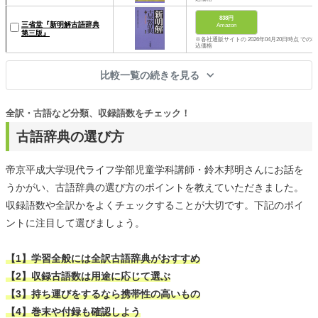
838円
三省堂『新明解古語辞典
Amazon
第三版』
※各社通販サイトの 2026年04月20日時点 での税
込価格
比較一覧の続きを見る
全訳・古語など分類、収録語数をチェック！
古語辞典の選び方
帝京平成大学現代ライフ学部児童学科講師・鈴木邦明さんにお話を
うかがい、古語辞典の選び方のポイントを教えていただきました。
収録語数や全訳かをよくチェックすることが大切です。下記のポイ
ントに注目して選びましょう。
【1】学習全般には全訳古語辞典がおすすめ
【2】収録古語数は用途に応じて選ぶ
【3】持ち運びをするなら携帯性の高いもの
【4】巻末や付録も確認しよう