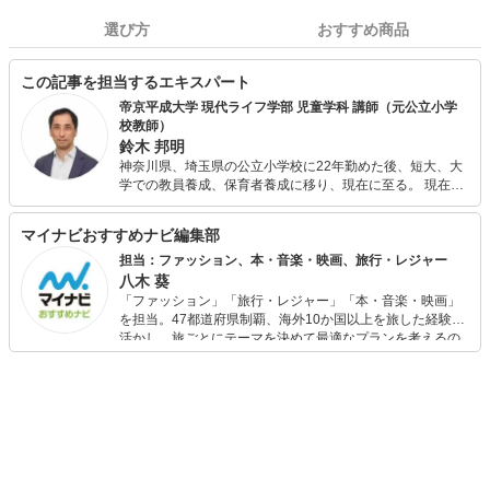
選び方
おすすめ商品
この記事を担当するエキスパート
帝京平成大学 現代ライフ学部 児童学科 講師（元公立小学
校教師）
鈴木 邦明
神奈川県、埼玉県の公立小学校に22年勤めた後、短大、大
学での教員養成、保育者養成に移り、現在に至る。 現在
は、大学での講義を中心に、保護者向けに子育て・教育、
教員向けに授業方法・学級経営などのテーマで執筆、講演
マイナビおすすめナビ編集部
などに幅広く活躍中。
担当：ファッション、本・音楽・映画、旅行・レジャー
八木 葵
「ファッション」「旅行・レジャー」「本・音楽・映画」
を担当。47都道府県制覇、海外10か国以上を旅した経験を
活かし、旅ごとにテーマを決めて最適なプランを考えるの
が得意。また、アパレルショップでの販売経験もあり。誰
でも手軽に楽しめるプチプラとトレンドを取り入れたコー
ディネートを提案します。本や映画から受けたインスピレ
ーションを日常や仕事に活かすことを大切にし、記事では
そんな視点から選んだおすすめ作品やアイテムを紹介しま
す。