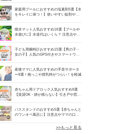
家庭用プールにおすすめの塩素剤5選【水
をキレイに保つ！】使いやすい錠剤やパ
ウダーなど
噴水マット人気おすすめ16選【プールや
水遊びに】水道代はいくら？ 注意点やデ
メリットも解説
子ども用腕時計おすすめ15選【男の子・
女の子】人気のGPS付きやスマートウォ
ッチも
産後ママに人気おすすめの手首サポータ
ー9選！抱っこや授乳時がつらい！を軽減
赤ちゃん用ドアロック人気おすすめ9選
【賃貸OK・跡が残らない】引き戸や窓対
策にも
0
バススタンドのおすすめ5選【赤ちゃんと
のワンオペ風呂に】注意点やママの口コ
ミも！
>>もっと見る