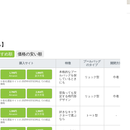
ら】
すすめ順
価格の安い順
プールバッグ
購入サイト
特徴
開閉方法
のタイプ
本格的なプー
1,709円
1,880円
ルバッグを探
Amazon
楽天市場
リュック型
巾着
しているとき
※各社通販サイトの 2025年6月5日時点 での税込
にも
価格
2,790円
2,464円
背負っても安
Amazon
楽天市場
定する楕円形
リュック型
巾着
デザイン
※各社通販サイトの 2025年6月5日時点 での税込
価格
1,399円
1,380円
好きなキャラ
Amazon
楽天市場
クターで選ぶ
トート型
-
なら
※各社通販サイトの 2025年6月5日時点 での税込
価格