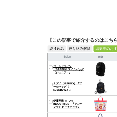
【この記事で紹介するのはこち
絞り込み
絞り込み解除
編集部のお
商品名
画像
ゴールドウイン
『SPEEDO スイムバッグ
（ジュニア）』
ミズノ（MIZUNO）『プ
ールバッグ（
N3JDB001）』
伊藤産業（ITOH
INDUSTRIES）『アンパ
ンマン ビーチバッグ』