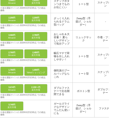
3,090円
2,833円
スナップボタ
スナップボタ
Amazon
楽天市場
ンつきでもの
トート型
ン
が出にくい
※各社通販サイトの 2025年6月5日時点 での税込
価格
2,200円
2,200円
ざっくり入れ
2way型（手
Amazon
楽天市場
られるドラム
提げ、ショル
-
型バッグ
ダー）
※各社通販サイトの 2025年6月5日時点 での税込
価格
おしゃれ＆大
3,060円
2,780円
容量！ 夏ら
リュックサッ
巾着・ファス
Amazon
楽天市場
しいデザイン
ク
ナー
※各社通販サイトの 2025年6月5日時点 での税込
で気分アップ
価格
2,760円
2,480円
幅広マチで荷
スナップボタ
Amazon
楽天市場
物を出し入れ
トート型
ン
しやすい！
※各社通販サイトの 2025年6月5日時点 での税込
価格
1,780円
1,680円
個性派のプー
スナップボタ
Amazon
Yahoo!ショッピング
ルバッグなら
トート型
ン
これ
※各社通販サイトの 2025年6月5日時点 での税込
価格
3,674円
2,130〜円
ダブルファス
ダブルファス
Amazon
楽天市場
ナーで左右開
ボストン型
ナー
閉できる
※各社通販サイトの 2025年6月5日時点 での税込
価格
ガールズライ
3,740円
2way型（手
クなデザイン
楽天市場
提げ、ショル
ファスナー
でふだん使い
ダー）
※各社通販サイトの 2025年6月5日時点 での税込
にも
価格