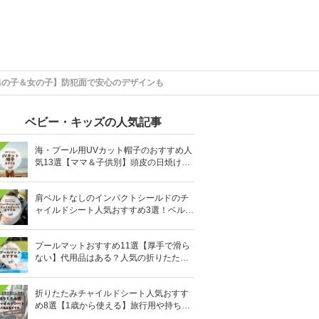
男の子＆女の子】防犯面で安心のデザインも
ベビー・キッズの人気記事
海・プール用UVカット帽子のおすすめ人
気13選【ママ＆子供別】頭皮の日焼け対
策に
肩ベルトなしのインパクトシールドのチ
ャイルドシート人気おすすめ3選！ベルト
を嫌がる＆抜け出す悩みも解消
プールマットおすすめ11選【厚手で滑ら
ない】代用品はある？人気の折りたたみ
式も
折りたたみチャイルドシート人気おすす
め8選【1歳から使える】旅行用や持ち運
びに！