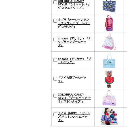
COLORFUL CANDY
STYLE『ラミネートバッ
グ スクエアタイプ 』
ネブラ『オーシャンアン
ドグラウンド プールバッ
グ LAGUNA』
arisana（アリサナ）『ナ
ップサックプールバッ
グ』
arisana（アリサナ）『プ
ールバッグ』
『スイカ型プールバッ
ク』
COLORFUL CANDY
STYLE『プールバッグ セ
ミボストンタイプ 』
ナイキ（NIKE）『ガール
ズ ボストンスイムバッ
グ』