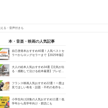
鍛える・音声付きも
本・音楽・映画の人気記事
自己啓発本おすすめ40選！人気ベストセ
ラーからロングセラーまで【2025年版】
大人の絵本人気おすすめ34選【元気が出
る・感動して泣ける絵本厳選】プレゼン
トにも
フランス映画人気おすすめ22選！一度は
見てほしい有名・話題・不朽の名作を厳
選
小学生向け詩集の人気おすすめ11選！低
学年から高学年向け・群読にも