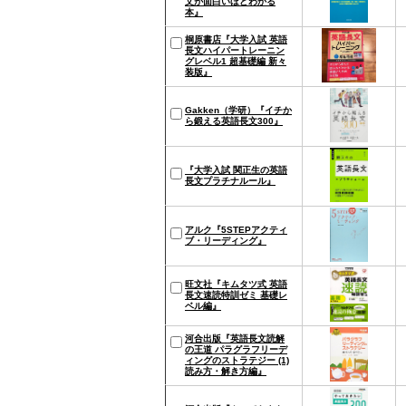
文が面白いほどわかる
本』
桐原書店『大学入試 英語
長文ハイパートレーニン
グレベル1 超基礎編 新々
装版』
Gakken（学研）『イチか
ら鍛える英語長文300』
『大学入試 関正生の英語
長文プラチナルール』
アルク『5STEPアクティ
ブ・リーディング』
旺文社『キムタツ式 英語
長文速読特訓ゼミ 基礎レ
ベル編』
河合出版『英語長文読解
の王道 パラグラフリーデ
ィングのストラテジー (1)
読み方・解き方編』