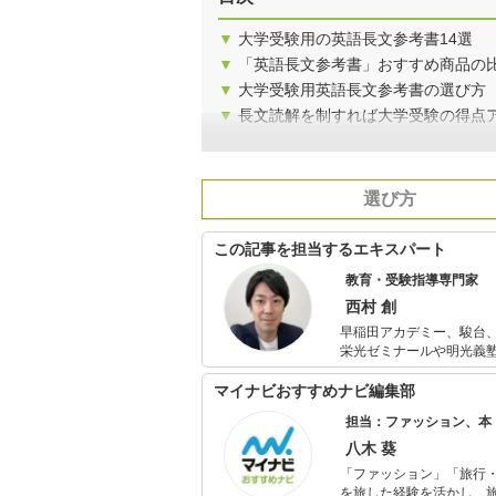
▼
大学受験用の英語長文参考書14選
▼
「英語長文参考書」おすすめ商品の
▼
大学受験用英語長文参考書の選び方
▼
長文読解を制すれば大学受験の得点
選び方
この記事を担当するエキスパート
教育・受験指導専門家
西村 創
早稲田アカデミー、駿台、河合塾W
栄光ゼミナールや明光義塾で講師のアルバイ
度に生徒授業満足度全講師中1位を取り
て、社歴80年初の20代校長と
マイナビおすすめナビ編集部
入社後11年間、生徒の授業
担当：ファッション、本
プロダクション運営、All
筆・編集、全国の中学校・高校
八木 葵
（KADOKAWA、PHP研究所他）
「ファッション」「旅行・
を旅した経験を活かし、