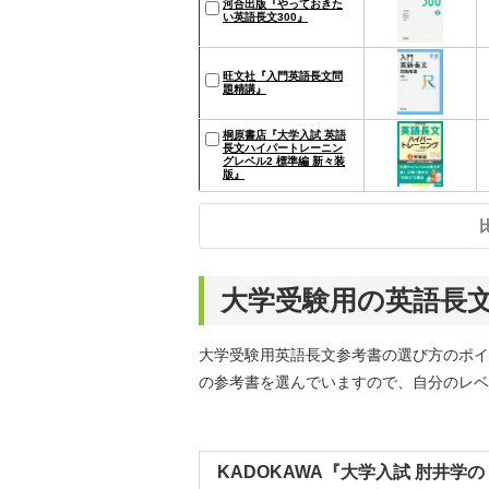
河合出版『やっておきた
い英語長文300』
旺文社『入門英語長文問
題精講』
桐原書店『大学入試 英語
長文ハイパートレーニン
グレベル2 標準編 新々装
版』
大学受験用の英語長文
大学受験用英語長文参考書の選び方のポイ
の参考書を選んでいますので、自分のレベ
KADOKAWA『大学入試 肘井学