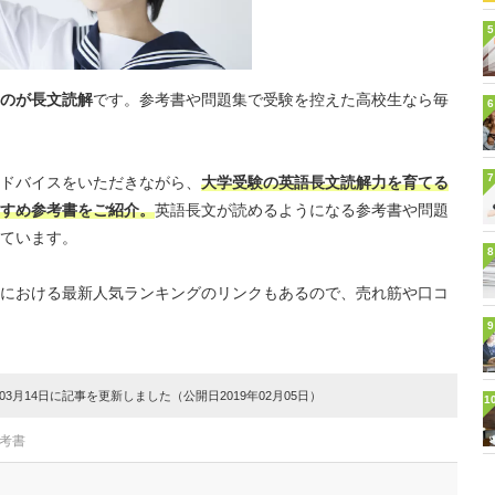
5
のが長文読解
です。参考書や問題集で受験を控えた高校生なら毎
6
7
ドバイスをいただきながら、
大学受験の英語長文読解力を育てる
すめ参考書をご紹介。
英語長文が読めるようになる参考書や問題
ています。
8
における最新人気ランキングのリンクもあるので、売れ筋や口コ
9
3月14日に記事を更新しました（公開日2019年02月05日）
1
参考書