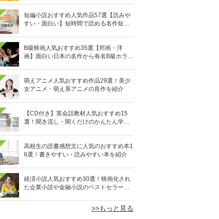
短編小説おすすめ人気作品57選【読みや
すい・面白い】短時間で読める名作短編
集を紹介
B級映画人気おすすめ35選【邦画・洋
画】面白い日本の名作から有名B級ホラー
まで
萌えアニメ人気おすすめ作品29選！美少
女アニメ・萌え系アニメの良作を紹介
【CD付き】英会話教材人気おすすめ15
選！聞き流し・聞くだけのかんたん学習
も
高校生の読書感想文に人気のおすすめ本1
6選！書きやすい・読みやすい本を紹介
0
経済小説人気おすすめ30選！映画化され
た企業小説や金融小説のベストセラーを
厳選
>>もっと見る