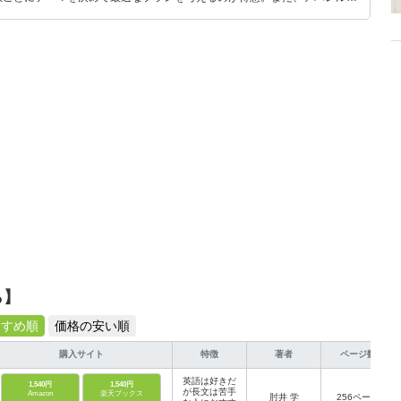
り。誰でも手軽に楽しめるプチプラとトレンドを取り入れたコーディネート
から受けたインスピレーションを日常や仕事に活かすことを大切にし、記事
だおすすめ作品やアイテムを紹介します。
ら】
すすめ順
価格の安い順
購入サイト
特徴
著者
ページ数
英語は好きだ
1,540円
1,540円
が長文は苦手
Amazon
楽天ブックス
肘井 学
256ページ