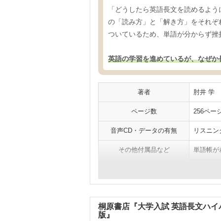
「どうしたら英語長文を読めるよう
の「読み方」と「解き方」をそれぞ
ついているため、単語が分からず挫
英語の学習を進めているが、なぜか
著者
肘井 学
ページ数
256ペー
音声CD・データの有無
リスニン
その他付属品など
単語帳が
サイズ
A5判
桐原書店『大学入試 英語長文ハイ
版』