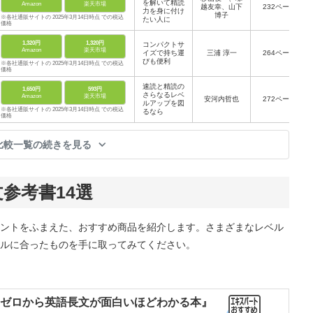
を解いて精読
Amazon
楽天市場
越友幸、山下
232ページ
力を身に付け
博子
※各社通販サイトの 2025年3月14日時点 での税込
たい人に
価格
1,320円
1,320円
コンパクトサ
Amazon
楽天市場
イズで持ち運
三浦 淳一
264ページ
びも便利
※各社通販サイトの 2025年3月14日時点 での税込
価格
速読と精読の
1,650円
593円
さらなるレベ
Amazon
楽天市場
安河内哲也
272ページ
ルアップを図
※各社通販サイトの 2025年3月14日時点 での税込
るなら
価格
比較一覧の続きを見る
参考書14選
ントをふまえた、おすすめ商品を紹介します。さまざまなレベル
ルに合ったものを手に取ってみてください。
の ゼロから英語長文が面白いほどわかる本』