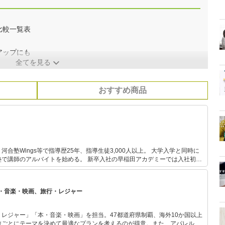
比較一覧表
アップにも
全てを見る
おすすめ商品
ings等で指導歴25年、指導生徒3,000人以上。 大学入学と同時に
トを始める。 新卒入社の早稲田アカデミーでは入社初年
、社長から表彰される。 駿台ではシンガポール校講師を経
して香港校校長を務め、過去最高の合格実績を出す。 河合塾Wingsでは
満足度全講師中1位、講師研修や保護者セミナーなども運営。 また、編集
・音楽・映画、旅行・レジャー
 Aboutの教育・受験ガイド、教育・受験情報webメディアのコンテンツ執
でのセミナー講演、書籍執筆などに携わる。 書籍出版10冊
は全て重版更新中、累計14万部突破。 テレビ・新聞・雑誌などのメ
レジャー」「本・音楽・映画」を担当。47都道府県制覇、海外10か国以上
ディア出演、掲載多数。 「にしむら先生 受験指導専門家」としてYouTube配信中。
旅ごとにテーマを決めて最適なプランを考えるのが得意。また、アパレルシ