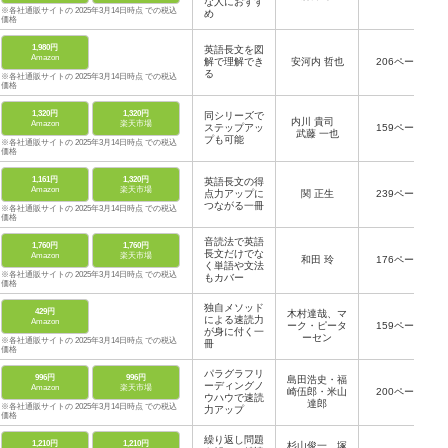
な人におすす
※各社通販サイトの 2025年3月14日時点 での税込
め
価格
1,980円
英語長文を図
Amazon
解で理解でき
安河内 哲也
206ページ
る
※各社通販サイトの 2025年3月14日時点 での税込
価格
1,320円
1,320円
同シリーズで
内川 貴司
Amazon
楽天市場
ステップアッ
159ページ
武藤 一也
プも可能
※各社通販サイトの 2025年3月14日時点 での税込
価格
1,161円
1,320円
英語長文の得
Amazon
楽天市場
点力アップに
関 正生
239ページ
つながる一冊
※各社通販サイトの 2025年3月14日時点 での税込
価格
音読法で英語
1,760円
1,760円
長文だけでな
Amazon
楽天市場
和田 玲
176ページ
く単語や文法
※各社通販サイトの 2025年3月14日時点 での税込
もカバー
価格
独自メソッド
429円
木村達哉、マ
による速読力
Amazon
ーク・ピータ
159ページ
が身に付く一
ーセン
※各社通販サイトの 2025年3月14日時点 での税込
冊
価格
パラグラフリ
996円
996円
島田浩史・福
ーディングノ
Amazon
楽天市場
崎伍郎・米山
200ページ
ウハウで速読
達郎
※各社通販サイトの 2025年3月14日時点 での税込
力アップ
価格
繰り返し問題
1,210円
1,210円
杉山俊一、塚