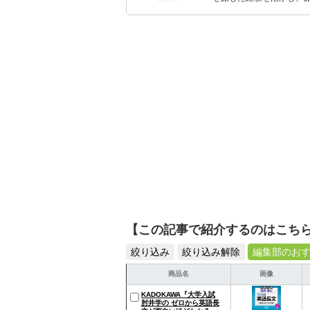
ョップでの販売経験もあ
を提案します。本や映画
ではそんな視点から選ん
【この記事で紹介するのはこち
絞り込み
絞り込み解除
編集部のお
商品名
画像
KADOKAWA『大学入試
肘井学の ゼロから英語長