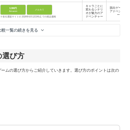
キャラごとに
脱出ゲーム、
3,380円
変わるシナリ
メルカリ
アドベンチャ
Amazon
オが魅力のア
ー
ドベンチャー
※各社通販サイトの 2026年6月12日時点 での税込価格
比較一覧の続きを見る
の選び方
き・脱出ゲームの選び方からご紹介していきます。選び方のポイントは次の