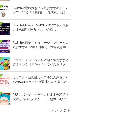
Switchの動物好きに人気おすすめゲーム
ソフト16選！子供向け、育成系、戦う格
闘系も!?
SwitchのMMO・MMORPGソフト人気お
すすめ6選！協力プレイが楽しい
Switchの歴史シミュレーションゲーム人
気おすすめ12選！日本史・世界史も学べ
る
『スプラトゥーン』水鉄砲人気おすすめ5
選！タンク付きから「トライストリンガ
ー」まで
カップル・遠距離カップルに人気おすす
めのSwitchゲーム36選【恋人と協力プレ
イ】オンライン対応も
0
PS5のパーティーゲームおすすめ23選！
友達と遊べる人気ゲーム【協力・4人プレ
イなど】
>>もっと見る