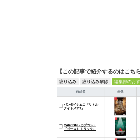
【この記事で紹介するのはこち
絞り込み
絞り込み解除
編集部のお
商品名
画像
バンダイナムコ『リトル
ナイトメア3』
CAPCOM（カプコン）
『ゴースト トリック』