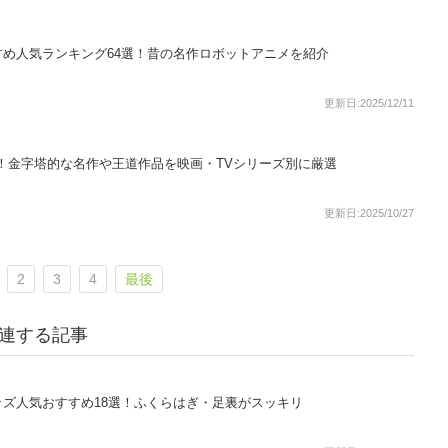
め人気ランキング64選！昔の名作ロボットアニメを紹介
更新日:2025/12/11
選！金字塔的な名作や王道作品を映画・TVシリーズ別に厳選
更新日:2025/10/27
2
3
4
最後
関連する記事
ズ人気おすすめ18選！ふくらはぎ・足裏がスッキリ