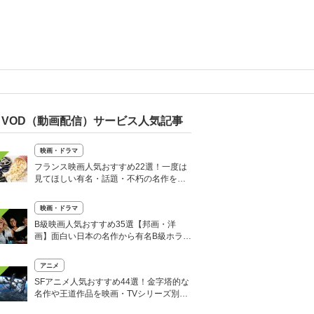
VOD（動画配信）サービス人気記事
映画・ドラマ
フランス映画人気おすすめ22選！一度は
見てほしい有名・話題・不朽の名作を厳
選
映画・ドラマ
B級映画人気おすすめ35選【邦画・洋
画】面白い日本の名作から有名B級ホラー
まで
アニメ
SFアニメ人気おすすめ44選！金字塔的な
名作や王道作品を映画・TVシリーズ別に
厳選