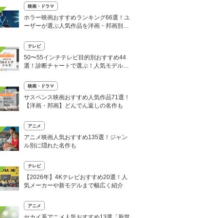
映画・ドラマ
ホラー映画おすすめランキング66選！ユ
ーザーが選ぶ人気作品を洋画・邦画別に
紹介
テレビ
50〜55インチテレビ目的別おすすめ44
選！診断チャートで選ぶ！人気モデルを
徹底解説
映画・ドラマ
サスペンス映画おすすめ人気作品71選！
【洋画・邦画】どんでん返しの名作も
アニメ
アニメ映画人気おすすめ135選！ジャン
ル別に隠れた名作も
テレビ
【2026年】4Kテレビおすすめ20選！人
気メーカーや新モデルまで幅広く紹介
アニメ
セカイ系アニメ人気おすすめ13選「新世