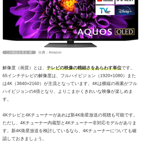
出典：Amazon
この商品を見る
解像度（画質）とは、
テレビの映像の精細さをあらわす単位
です。
65インチテレビの解像度は、フルハイビジョン（1920×1080）また
は4K（3840×2160）が主流となっています。4Kは横縦の画素がフル
ハイビジョンの4倍となり、よりこまかくきれいな映像が楽しめま
す。
4Kテレビと4Kチューナーがあれば新4K衛星放送の視聴も可能です。
ただし、4Kチューナー内蔵型と4Kチューナー非対応モデルがありま
す。新4K衛星放送を検討しているなら、4Kチューナーについても確
認しておきましょう。