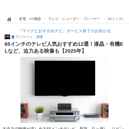
家電・AV機器
テレビ・レコーダー・プレーヤー
65インチの
『マイナビおすすめナビ』サービス終了のお知らせ
PR
アンケート・調査
65インチのテレビ人気おすすめ12選！液晶・有機E
Lなど、迫力ある映像も【2025年】
大迫力の映像が楽しめる65インチテレビ。新築、引っ越し、リビン