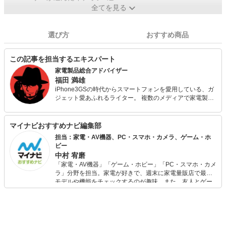
全てを見る
選び方
おすすめ商品
この記事を担当するエキスパート
家電製品総合アドバイザー
福田 満雄
iPhone3GSの時代からスマートフォンを愛用している、ガ
ジェット愛あふれるライター。 複数のメディアで家電製品
の記事を担当、シンプルでわかりやすい文章がモットー。
冷蔵庫からオーディオ、パソコンまで、幅広く知識を問わ
れる家電製品総合アドバイザー試験に一発合格。 最新機種
マイナビおすすめナビ編集部
が好きなのはもちろん、過去の名機を安価に楽しむのも好
担当：家電・AV機器、PC・スマホ・カメラ、ゲーム・ホ
き。
ビー
中村 宥磨
「家電・AV機器」「ゲーム・ホビー」「PC・スマホ・カメ
ラ」分野を担当。家電が好きで、週末に家電量販店で最新
モデルや機能をチェックするのが趣味。また、友人とゲー
ムを楽しみながら、新作タイトルやイベント情報もいち早
くキャッチ。記事を通して、生活の質を底上げしてくれる
スタイリッシュで使いやすい家電や、みんなで楽しめるゲ
ームを発信していきます！