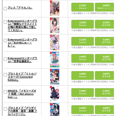
5,791円
6,800円
アレス『アマカノ2』
Amazon
Yahoo!ショッピング
※各社通販サイトの 2026年5月11日時点 での税
Entergram(エンターグラ
4,378円
6,375円
ム)『根暗なクラスメイト
Amazon
楽天市場
が俺の胃袋を掴んで放し
てくれない』
※各社通販サイトの 2026年5月11日時点 での税
Entergram(エンターグラ
3,112円
3,109円
ム)『おかゆにゅ～～
Amazon
楽天市場
む！』
※各社通販サイトの 2026年5月11日時点 での税
2,350円
8,228円
Entergram(エンターグラ
Amazon
楽天市場
ム)『世界征服彼女』
※各社通販サイトの 2026年5月11日時点 での税
プロトタイプ『リトルバ
4,836円
6,807円
スターズ! Converted
Amazon
楽天市場
Edition』
※各社通販サイトの 2026年5月11日時点 での税
MAGES.『メモリーズオ
6,305円
6,780円
フ 双想 ～Not always
Amazon
楽天市場
true～』
※各社通販サイトの 2026年5月11日時点 での税
プロトタイプ『グリザイ
6,546円
6,650円
アの果実・迷宮・楽園 フ
Amazon
楽天市場
ルパッケージ』
※各社通販サイトの 2026年5月11日時点 での税