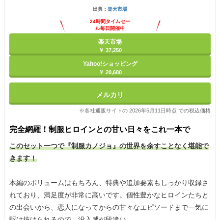
出典：
楽天市場
24時間タイムセー
ル毎日開催中
楽天市場
￥ 37,250
Yahoo!ショッピング
￥ 20,680
メルカリ
※各社通販サイトの 2026年5月11日時点 での税込価格
完全網羅！制服ヒロインとの甘い日々をこれ一本で
このセット一つで『制服カノジョ』の世界を余すことなく堪能で
きます！
本編のボリュームはもちろん、特典や追加要素もしっかり収録さ
れており、満足度が非常に高いです。個性豊かなヒロインたちと
の出会いから、恋人になってからの甘々なエピソードまで一気に
駆け抜けられるので、没入感が段違い。