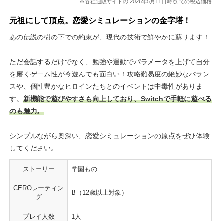
※各社通販サイトの 2026年5月11日時点 での税込価格
元祖にして頂点。恋愛シミュレーションの金字塔！
あの伝説の樹の下での約束が、現代の技術で鮮やかに蘇ります！
ただ会話するだけでなく、勉強や運動でパラメータを上げて自分
を磨くゲーム性が今遊んでも面白い！攻略難易度の絶妙なバラン
スや、個性豊かなヒロインたちとのイベントは中毒性がありま
す。
新機能で遊びやすさも向上しており、Switchで手軽に遊べる
のも魅力。
シンプルながら奥深い、恋愛シミュレーションの原点をぜひ体験
してください。
ストーリー
学園もの
CEROレーティン
B（12歳以上対象）
グ
プレイ人数
1人