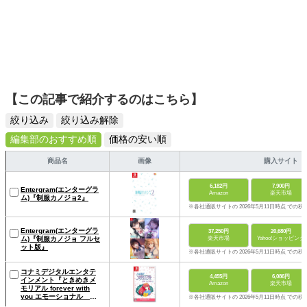
【この記事で紹介するのはこちら】
絞り込み
絞り込み解除
編集部のおすすめ順
価格の安い順
商品名
画像
購入サイト
6,182円
7,900円
Entergram(エンターグラ
Amazon
楽天市場
ム)『制服カノジョ2』
※各社通販サイトの 2026年5月11日時点 での税
Entergram(エンターグラ
37,250円
20,680円
ム)『制服カノジョ フルセ
楽天市場
Yahoo!ショッピング
ット版』
※各社通販サイトの 2026年5月11日時点 での税
コナミデジタルエンタテ
4,455円
6,086円
インメント『ときめきメ
Amazon
楽天市場
モリアル forever with
you エモーショナル 通
※各社通販サイトの 2026年5月11日時点 での税
常版』