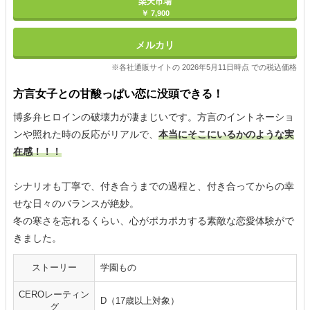
楽天市場
￥ 7,900
メルカリ
※各社通販サイトの 2026年5月11日時点 での税込価格
方言女子との甘酸っぱい恋に没頭できる！
博多弁ヒロインの破壊力が凄まじいです。方言のイントネーショ
ンや照れた時の反応がリアルで、
本当にそこにいるかのような実
在感！！！
シナリオも丁寧で、付き合うまでの過程と、付き合ってからの幸
せな日々のバランスが絶妙。
冬の寒さを忘れるくらい、心がポカポカする素敵な恋愛体験がで
きました。
ストーリー
学園もの
CEROレーティン
D（17歳以上対象）
グ