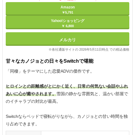
Amazon
￥5,791
Yahoo!ショッピング
￥ 6,800
メルカリ
※各社通販サイトの 2026年5月11日時点 での税込価格
甘々なカノジョとの日々をSwitchで堪能
「同棲」をテーマにした恋愛ADVの傑作です。
ヒロインとの距離感がとにかく近く、日常の何気ない会話やふれ
あいに心が癒やされます。
雪国の静かな雰囲気と、温かい部屋で
のイチャラブの対比が最高。
Switchならベッドで寝転がりながら、カノジョとの甘い時間を独
り占めできます。