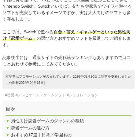
Nintendo Switch。Switchといえば、友だちや家族でワイワイ遊べる
ソフトが充実しているイメージですが、実は大人向けのソフトも多
く存在します。
ここでは、Switchで遊べる
百合・萌え・ギャルゲーといった男性向
け「恋愛ゲーム」
の選び方とおすすめソフトを厳選してご紹介しま
す。
記事後半には、通販サイトの売れ筋ランキングもありますので口コ
ミとあわせて参考にしてみてください。
本記事はプロモーションが含まれています。2026年05月20日に記事を更新しました
（公開日2024年04月15日）
#恋愛
#テレビゲーム・ゲームソフト
#シミュレーション
目次
▼
男性向け恋愛ゲームのジャンルの種類
▼
恋愛ゲームの選び方
▼
おすすめ17選｜日常／学園もの