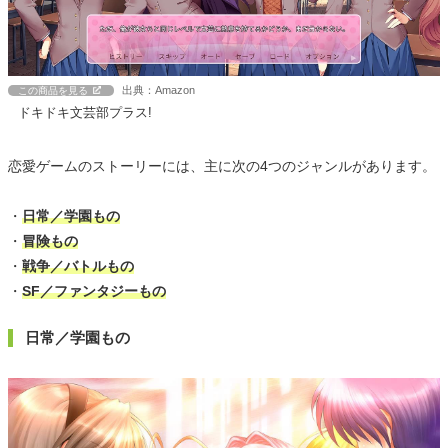
出典：Amazon
この商品を見る
ドキドキ文芸部プラス!
恋愛ゲームのストーリーには、主に次の4つのジャンルがあります。
・
日常／学園もの
・
冒険もの
・
戦争／バトルもの
・
SF／ファンタジーもの
日常／学園もの